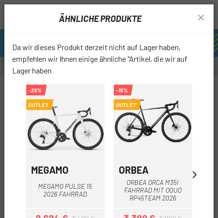
ÄHNLICHE PRODUKTE
Da wir dieses Produkt derzeit nicht auf Lager haben,
empfehlen wir Ihnen einige ähnliche "Artikel, die wir auf
Lager haben
-25%
-15%
OUTLET
OUTLET
favori
MEGAMO
ORBEA
O
ORBEA ORCA M35I
MEGAMO PULSE 15
ORB
FAHRRAD MIT OQUO
2026 FAHRRAD
RP45TEAM 2026