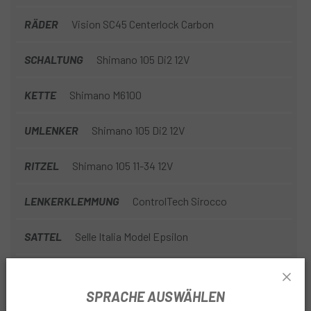
RÄDER
Vision SC45 Centerlock Carbon
SCHALTUNG
Shimano 105 Di2 12V
KETTE
Shimano M6100
UMLENKER
Shimano 105 Di2 12V
RITZEL
Shimano 105 11-34 12V
LENKERKLEMMUNG
ControlTech Sirocco
SATTEL
Selle Italia Model Epsilon
SÄTTELSTUTZE
Controltech Tux Carbon
SPRACHE AUSWÄHLEN
REIFEN