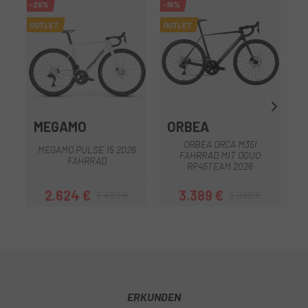
-25%
-15%
OUTLET
OUTLET
MEGAMO
ORBEA
ORBEA ORCA M35I
MEGAMO PULSE 15 2026
FAHRRAD MIT OQUO
FAHRRAD
RP45TEAM 2026
2.624 €
3.389 €
3.499 €
3.999 €
Preis
Regulärer Preis
Preis
Regulärer Preis
ERKUNDEN