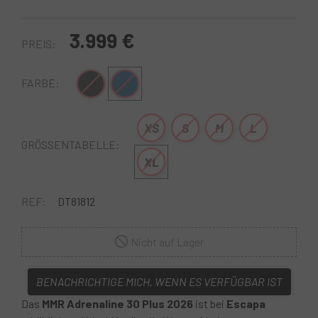
3.999 €
PREIS:
Schwarz
Blau grau
FARBE:
XS
S
M
L
GRÖSSENTABELLE:
XL
REF:
DT81812
Nicht auf Lager
BENACHRICHTIGE MICH, WENN ES VERFÜGBAR IST
Das
MMR Adrenaline 30 Plus 2026
ist bei
Escapa