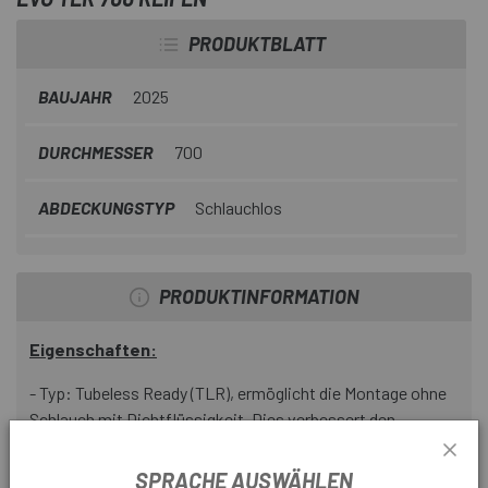
PRODUKTBLATT
BAUJAHR
2025
DURCHMESSER
700
ABDECKUNGSTYP
Schlauchlos
PRODUKTINFORMATION
Eigenschaften:
- Typ: Tubeless Ready (TLR), ermöglicht die Montage ohne
Schlauch mit Dichtflüssigkeit. Dies verbessert den
Fahrkomfort durch niedrigeren Druck, verringert den
Rollwiderstand und minimiert das Risiko von
SPRACHE AUSWÄHLEN