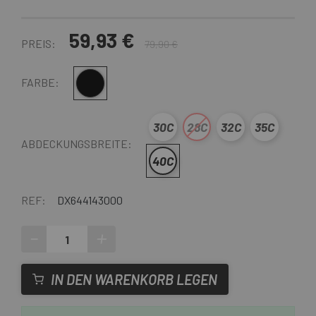
59,93 €
PREIS:
79,90 €
Schwarz
FARBE:
30C
28C
32C
35C
ABDECKUNGSBREITE:
40C
REF:
DX644143000
-
+
IN DEN WARENKORB LEGEN