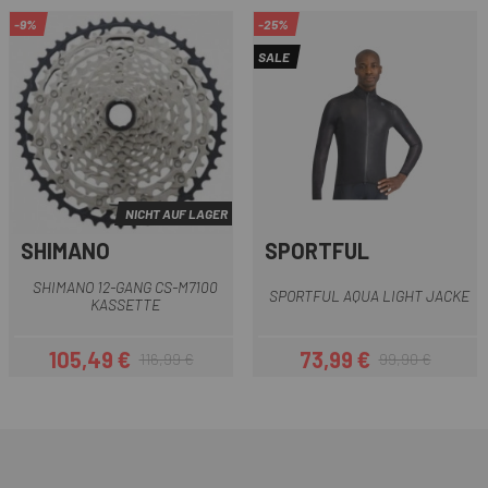
-9%
-25%
SALE
NICHT AUF LAGER
SHIMANO
SPORTFUL
SHIMANO 12-GANG CS-M7100
SPORTFUL AQUA LIGHT JACKE
KASSETTE
105,49 €
73,99 €
116,99 €
99,90 €
Preis
Regulärer Preis
Preis
Regulärer Preis