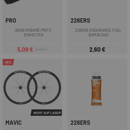
PRO
226ERS
ABNEHMBARE PRO 3-
226ERS ENDURANCE FUEL
EINHEITEN
BAR BCAAS
5,09 €
2,60 €
5,99 €
Preis
Regulärer Preis
Preis
-10%
NICHT AUF LAGER
MAVIC
226ERS