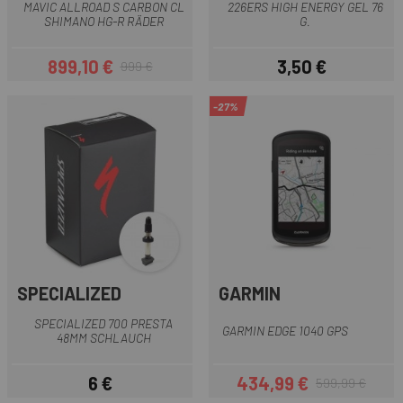
MAVIC ALLROAD S CARBON CL
226ERS HIGH ENERGY GEL 76
SHIMANO HG-R RÄDER
G.
899,10 €
3,50 €
999 €
Preis
Regulärer Preis
Preis
-27%
SPECIALIZED
GARMIN
SPECIALIZED 700 PRESTA
GARMIN EDGE 1040 GPS
48MM SCHLAUCH
6 €
434,99 €
599,99 €
Preis
Preis
Regulärer Preis