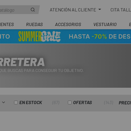
ATENCIÓN AL CLIENTE
CITA TAL
ENTES
RUEDAS
ACCESORIOS
VESTUARIO
ARRETERA
QUE BUSCAS PARA CONSEGUIR TU OBJETIVO.
EN ESTOCK
67
OFERTAS
143
PREC