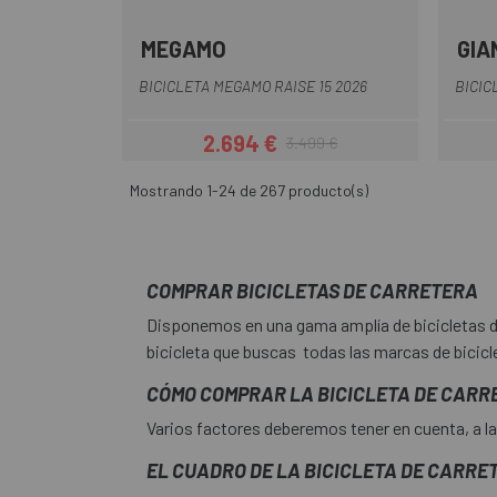
MEGAMO
GIA
Blanco
Gris-Blanco
Marrón
Gris Claro
BICICLETA MEGAMO RAISE 15 2026
BICIC
2.694 €
3.499 €
Precio
Precio regular
Mostrando 1-24 de 267 producto(s)
COMPRAR BICICLETAS DE CARRETERA
Disponemos en una gama amplía de bicicletas de
bicicleta que buscas todas las marcas de bicicl
CÓMO COMPRAR LA BICICLETA DE CARR
Varios factores deberemos tener en cuenta, a la 
EL CUADRO DE LA BICICLETA DE CARRE