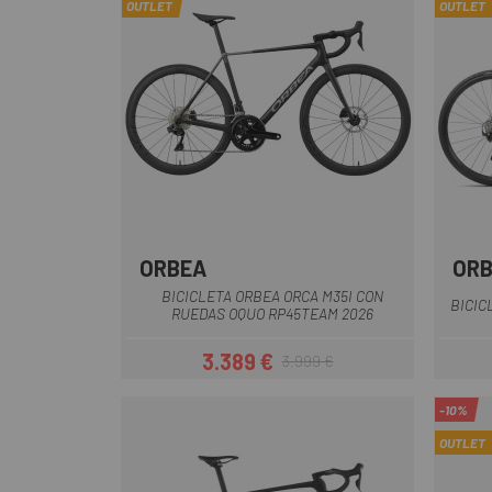
OUTLET
OUTLET
ORBEA
OR
Azul
Gris
Verde-Negro
Blanco-Lila
BICICLETA ORBEA ORCA M35I CON
BICIC
RUEDAS OQUO RP45TEAM 2026
3.389 €
3.999 €
Precio
Precio regular
-10%
OUTLET