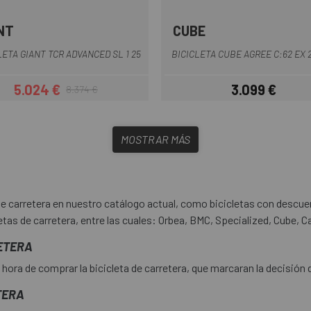
NT
CUBE
Azul
Azul-Blanco
LETA GIANT TCR ADVANCED SL 1 25
BICICLETA CUBE AGREE C:62 EX 
5.024 €
3.099 €
8.374 €
Precio
Precio regular
Precio
MOSTRAR MÁS
 carretera en nuestro catálogo actual, como bicicletas con descue
etas de carretera, entre las cuales: Orbea, BMC, Specialized, Cube, 
ETERA
hora de comprar la bicicleta de carretera, que marcaran la decisión 
TERA