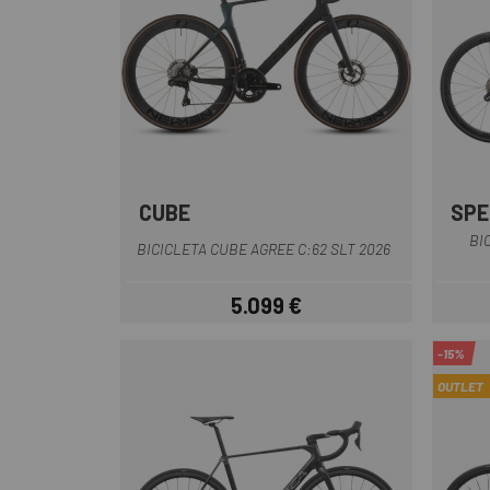
CUBE
SPE
Negro
Plata
BI
BICICLETA CUBE AGREE C:62 SLT 2026
5.099 €
Precio
-15%
OUTLET