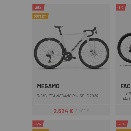
-25%
-6%
OUTLET
MEGAMO
FAC
Azul
Blanco
Blanco-Azul
Rojo
BI
BICICLETA MEGAMO PULSE 15 2026
EDIT
2.624 €
3.499 €
Precio
Precio regular
-15%
-25%