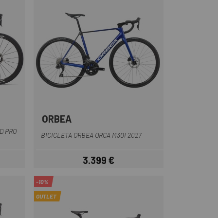
ORBEA
Azul-Negro
Negro-Gris
Blanco-Lila
D PRO
BICICLETA ORBEA ORCA M30I 2027
3.399 €
ar
Precio
-10%
OUTLET