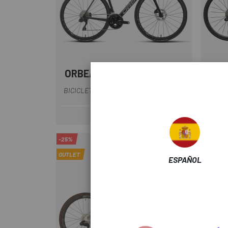
ORBEA
SPE
Azul-Negro
Negro-Gris
Verde
Blanco-Lila
BI
BICICLETA ORBEA ORCA M35I 2027
4.199 €
Precio
-25%
-30%
OUTLET
OUTLET
ESPAÑOL