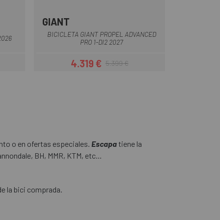
GIANT
Azul
BICICLETA GIANT PROPEL ADVANCED
2026
PRO 1-DI2 2027
4.319 €
5.399 €
Precio
Precio regular
nto o en ofertas especiales.
Escapa
tiene la
Cannondale, BH, MMR, KTM, etc...
de la bici comprada.