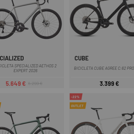
CIALIZED
CUBE
Gris
Negro
Azul Gris
CICLETA SPECIALIZED AETHOS 2
BICICLETA CUBE AGREE C:62 PRO
EXPERT 2026
5.649 €
3.399 €
6.299 €
Precio
Precio regular
Precio
-22%
OUTLET