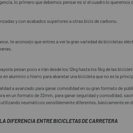
exigencia, lo primero que debemos pensar es si el cuadro lo queremos
nzadas y con acabados superiores a otras bicis de carbono.
nce, te aconsejo que entres a ver la gran variedad de bicicletas elé
rbanas.
ayoría pesan poco e irán desde los 12kg hasta los 5kg de las bicicle
 en aluminio o hierro para abaratar una bicicleta que no es la princip
ctualidad a avanzado para ganar comodidad en su gran formato de pú
ra en un formato de 32mm, para ganar seguridad y comodidad, sacr
n utilizando neumáticos sensiblemente diferentes, básicamente en d
LA DIFERENCIA ENTRE BICICLETAS DE CARRETERA