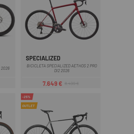
SPECIALIZED
Rojo
BICICLETA SPECIALIZED AETHOS 2 PRO
 2026
DI2 2026
7.649 €
8.499 €
Precio
Precio regular
-25%
OUTLET