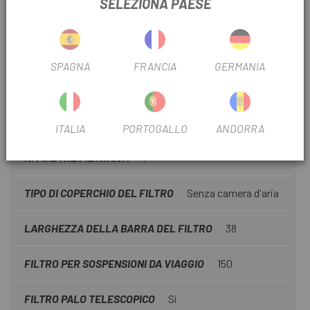
SELEZIONA PAESE
DIAMETRO DEL FILTRO
27,5"/29"
FILTRO MODALITÀ MONTAGNA
Sentiero
SPAGNA
FRANCIA
GERMANIA
NO. PIGNONI DEL FILTRO
12V
TIPO FILTRO DI TRASMISSIONE
elettronica
ITALIA
PORTOGALLO
ANDORRA
N. PIASTRE FILTRANTI
1
TIPO DI COPERCHIO DEL FILTRO
Senza camera d'aria
LARGHEZZA DELLA BARRA DEL FILTRO
38
FILTRO PER SOSPENSIONI DA VIAGGIO
150
FILTRO PALO TELESCOPICO
Sì