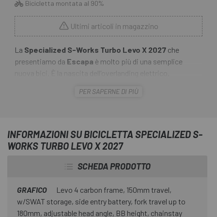
Bicicletta montata al 90%
Ultimi articoli in magazzino
La
Specialized S-Works
Turbo
Levo X 2027
che
presentiamo da
Escapa
è molto più di una semplice
nuova bici. È la nascita dell'overlanding elettrico.
Sviluppata a partire dalla potenza, control e
PER SAPERNE DI PIÙ
dall'autonomia sovrumani della pluripremiata Levo 4,
aggiunge una capacità di carico ad alte prestazioni che ti
permette di affrontare i sentieri, sfrecciare in città o
attraversare continenti, trasformando ogni uscita in
INFORMAZIONI SU BICICLETTA SPECIALIZED S-
aventura . È la tua macchina per la libertà totale, pronta a
WORKS TURBO LEVO X 2027
portarti ovunque con prestazioni al top.
SCHEDA PRODOTTO
GRAFICO
Levo 4 carbon frame, 150mm travel,
w/SWAT storage, side entry battery, fork travel up to
180mm, adjustable head angle, BB height, chainstay