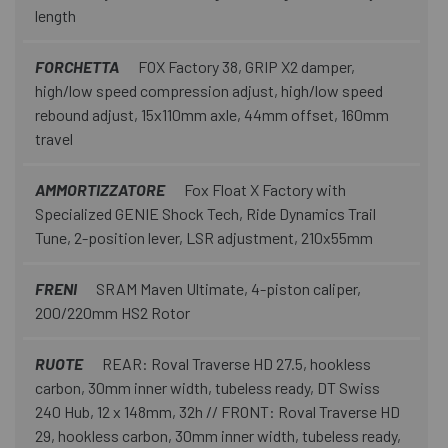
length
FORCHETTA
FOX Factory 38, GRIP X2 damper,
high/low speed compression adjust, high/low speed
rebound adjust, 15x110mm axle, 44mm offset, 160mm
travel
AMMORTIZZATORE
Fox Float X Factory with
Specialized GENIE Shock Tech, Ride Dynamics Trail
Tune, 2-position lever, LSR adjustment, 210x55mm
FRENI
SRAM Maven Ultimate, 4-piston caliper,
200/220mm HS2 Rotor
RUOTE
REAR: Roval Traverse HD 27.5, hookless
carbon, 30mm inner width, tubeless ready, DT Swiss
240 Hub, 12 x 148mm, 32h // FRONT: Roval Traverse HD
29, hookless carbon, 30mm inner width, tubeless ready,