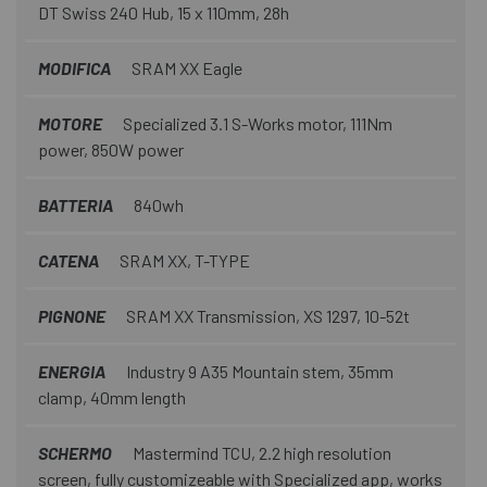
DT Swiss 240 Hub, 15 x 110mm, 28h
MODIFICA
SRAM XX Eagle
MOTORE
Specialized 3.1 S-Works motor, 111Nm
power, 850W power
BATTERIA
840wh
CATENA
SRAM XX, T-TYPE
PIGNONE
SRAM XX Transmission, XS 1297, 10-52t
ENERGIA
Industry 9 A35 Mountain stem, 35mm
clamp, 40mm length
SCHERMO
Mastermind TCU, 2.2 high resolution
screen, fully customizeable with Specialized app, works