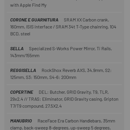
with Apple Find My
CORONE E GUARNITURA
SRAM XX Carbon crank,
160mm, ISIS interface / SRAM 34t T-Type chainring, 104
BCD, steel
SELLA
Specialized S-Works Power Mirror, Ti Rails,
143mm/155mm
REGGISELLA
RockShox Reverb AXS, 34.9mm, S2:
125mm, S3: 150mm, S4-6: 200mm
COPERTINE
DEL: Butcher, GRID Gravity, T9, TLR,
29x2.4 // TRAS: Eliminator, GRID Gravity casing, Gripton
T7/T9 compound, 27.5X2.4
MANUBRIO
RaceFace Era Carbon Handlebars, 35mm
clamp, back-sweep 8-degrees, up-sweep 5 degrees,