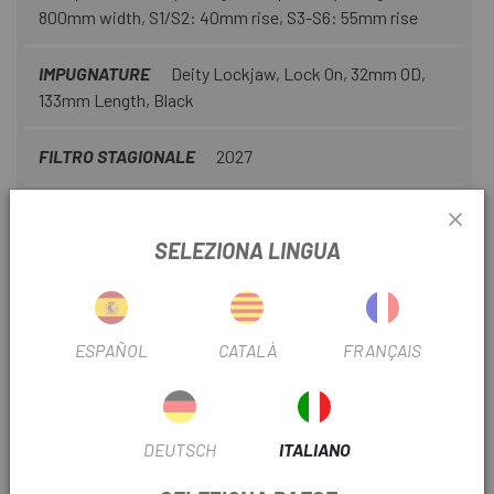
800mm width, S1/S2: 40mm rise, S3-S6: 55mm rise
IMPUGNATURE
Deity Lockjaw, Lock On, 32mm OD,
133mm Length, Black
FILTRO STAGIONALE
2027
CONTROLLI
SRAM AXS Pod Ultimate with DISCRETE
CLAMP
SELEZIONA LINGUA
FILTRO MATERIALE
Carbonio
ESPAÑOL
CATALÀ
FRANÇAIS
FILTRO MOTORE
Specialized
FILTRO BATTERIA
840
DEUTSCH
ITALIANO
FILTRO FRENO
Disco