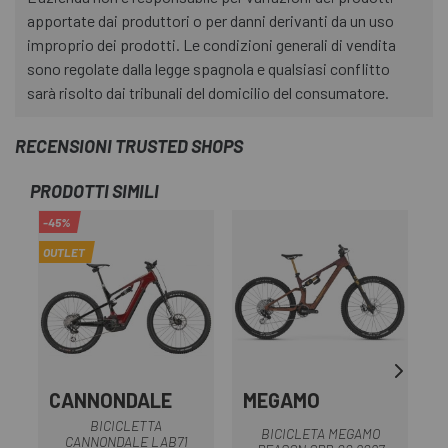
apportate dai produttori o per danni derivanti da un uso
improprio dei prodotti. Le condizioni generali di vendita
sono regolate dalla legge spagnola e qualsiasi conflitto
sarà risolto dai tribunali del domicilio del consumatore.
RECENSIONI TRUSTED SHOPS
PRODOTTI SIMILI
-45%
-1
OUTLET
CANNONDALE
MEGAMO
S
BICICLETTA
B
BICICLETA MEGAMO
CANNONDALE LAB71