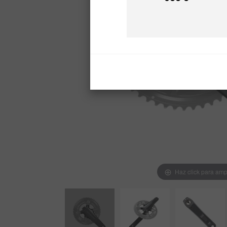
Preu
Haz click para amp