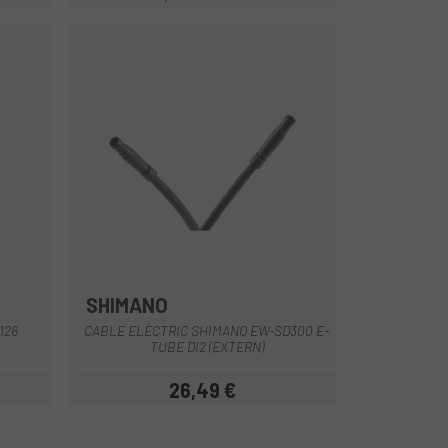
Preu
Preu regular
SHIMANO
Negre
126
CABLE ELÈCTRIC SHIMANO EW-SD300 E-
TUBE DI2 (EXTERN)
26,49 €
Preu