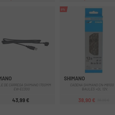
Preu
Preu regular
Preu
Preu regular
0%
MANO
SHIMANO
E DE CÀRREGA SHIMANO 1700MM
CADENA SHIMANO CN-M8100 
EW-EC300
BAULES +QL 12V.
43,99 €
38,90 €
38,99 €
Preu
Preu
Preu regular