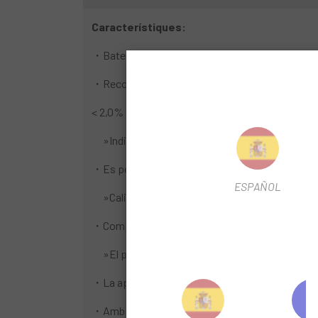
Característiques:
・Bateria de liti integrada, impermeable i reca
・Recopilació de dades precisa
< 2,0% de precisió de l'indicador de tensió en tot
»Indicador de tensió exclusiu
・Es pot iniciar ràpidament
ESPAÑOL
»Calibració senzilla del desplaçament de zero 
・Compensació de temperatura activa
»El programari compensa automàticament els
・La aportació de les dades del nou vector de força
・Amb SHIMANO CONNECT Lab, pots analitzar i vi