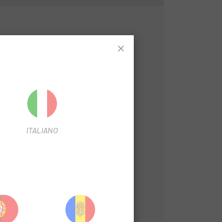
 de la configuració d'ANT+/Bluetooth®LE
ITALIANO
de la pedalada.