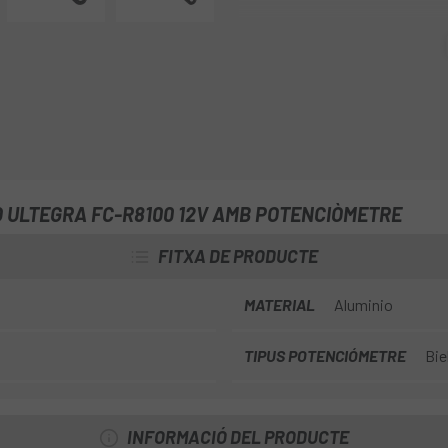
L'entrenament científic requereix
Bielas Shimano Ultegra FC
dues coses. La seva mesura de d
calibració del desplaçament zero
important, la seva bateria de lla
connectivitat ANT+ i Bluetooth®L
entrenaments sigui més fàcil q
 ULTEGRA FC-R8100 12V AMB POTENCIÒMETRE
FITXA DE PRODUCTE
MATERIAL
Aluminio
TIPUS POTENCIÓMETRE
Bie
INFORMACIÓ DEL PRODUCTE