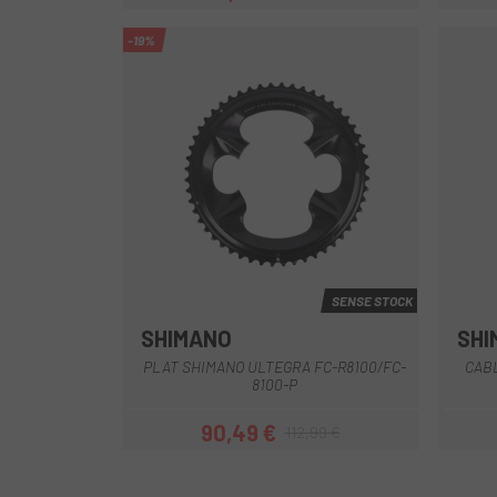
Preu
Preu regular
-19%
SENSE STOCK
SHIMANO
SHI
Black
PLAT SHIMANO ULTEGRA FC-R8100/FC-
CABL
8100-P
90,49 €
112,99 €
Preu
Preu regular