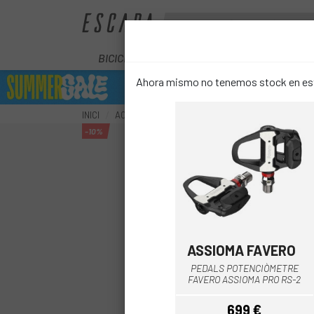
BICICLETES
ELÈCTRIQUES
COM
Ahora mismo no tenemos stock en este
INICI
ACCESSORIS
ELECTRÒNICA
POTENCIÒMET
-10%
ASSIOMA FAVERO
Negre
PEDALS POTENCIÒMETRE
FAVERO ASSIOMA PRO RS-2
699 €