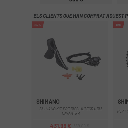
Preu
ELS CLIENTS QUE HAN COMPRAT AQUEST 
-20%
-19%
SHIMANO
SHI
Multi
SHIMANO KIT FRE DISC ULTEGRA DI2
PLAT 
DAVANTER
431,99 €
539,99 €