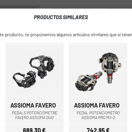
ATENCIÓ AL CLIENT
CITA TALLE
PRODUCTOS SIMILARES
PONENTS
RODES
ACCESSORIS
VESTUARI
 producto, te proponemos algunos artículos similares que sí ten
RES
BIELLES SHIMANO ULTEGRA FC-R8100 12V AMB POTENCIÒMETRE
BIELLES S
favorite_border
FC-R8100 1
POTENCIÒM
ASSIOMA FAVERO
ASSIOMA FAVERO
Negre
782,99 €
PEDALS POTENCIÒMETRE
PEDAL POTENCIOMETRO
PREU:
869
FAVERO ASSIOMA DUO
ASSIOMA PRO MX-2
689,30 €
742,95 €
175mm
17
TALLA: