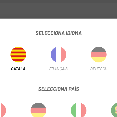
rregable. Fins a més de 300 hores de temps de conducció * Depenent
SELECCIONA IDIOMA
 l'abast de calibració
CATALÀ
FRANÇAIS
DEUTSCH
amb un interruptor en el transmissor
SELECCIONA PAÍS
 canvis de temperatura
 el converteix en l'eina òptima per analitzar i millorar l'eficiència 
sualitzar les teves dades d'entrenament i potència