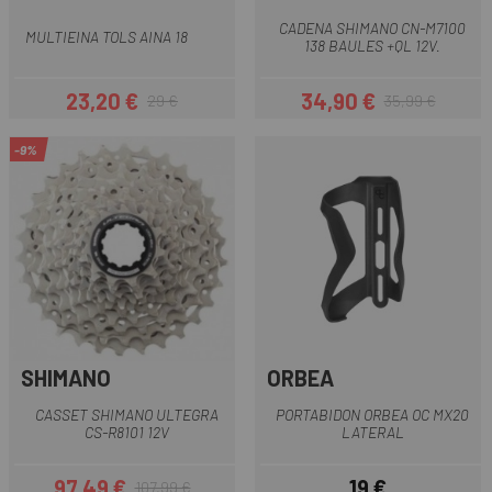
CADENA SHIMANO CN-M7100
MULTIEINA TOLS AINA 18
138 BAULES +QL 12V.
23,20 €
34,90 €
29 €
35,99 €
Preu
Preu regular
Preu
Preu regular
-9%
SHIMANO
ORBEA
CASSET SHIMANO ULTEGRA
PORTABIDON ORBEA OC MX20
CS-R8101 12V
LATERAL
97,49 €
19 €
107,99 €