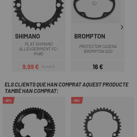
SHIMANO
BROMPTON
PLAT SHIMANO
PROTECTOR CADENA
ALLEUGERIMENT FC-
BROMPTON 50D
M480
9,99 €
16 €
12,49 €
Preu
Preu regular
Preu
ELS CLIENTS QUE HAN COMPRAT AQUEST PRODUCTE
TAMBÉ HAN COMPRAT:
-19%
-19%