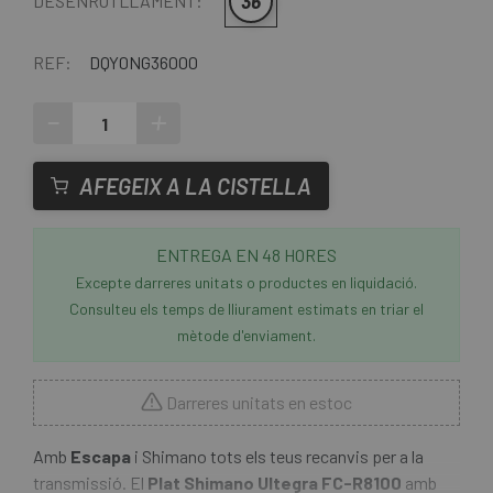
36
DESENROTLLAMENT:
REF:
DQY0NG36000
-
+
AFEGEIX A LA CISTELLA
ENTREGA EN 48 HORES
Excepte darreres unitats o productes en liquidació.
Consulteu els temps de lliurament estimats en triar el
mètode d'enviament.
Darreres unitats en estoc
Amb
Escapa
i Shimano tots els teus recanvis per a la
transmissió. El
Plat Shimano Ultegra FC-R8100
amb