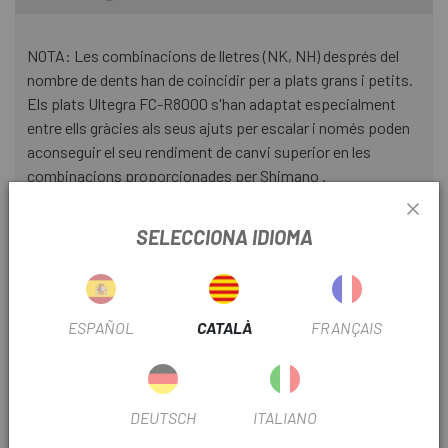
NOTA: Les combinacions de lletres (NK, NH) després del
nombre de dents han de coincidir per a plats grans i petits.
Els plats Ultegra FC-R8000 s'han adaptat especialment
entre ells gràcies als seus ajuts per escalar i només poden
aconseguir el seu rendiment de canvi superior en les
combinacions proporcionades per Shimano .
Especificacions tècniques:
SELECCIONA IDIOMA
Àrea d'ús previst : carretera, triatló
Material: alumini
ESPAÑOL
CATALÀ
FRANÇAIS
diàmetre del cercle de perns: 110 mm asimètric
Fixació: aranya de 4 braços asimètrica
Nombre de dents (índex de combinabilitat): 34 (NK), 36 (NH)
DEUTSCH
ITALIANO
dents