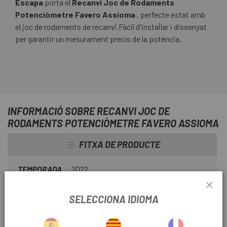
Escapa
porta el
Recanvi Joc de Rodaments
Potenciòmetre Favero Assioma
, perfecte estat amb
el joc de rodaments de recanvi Fàcil d'instal·lar i dissenyat
per garantir un mesurament precís de la potència.
INFORMACIÓ SOBRE RECANVI JOC DE
RODAMENTS POTENCIÒMETRE FAVERO ASSIOMA
FITXA DE PRODUCTE
TEMPORADA
2022
SELECCIONA IDIOMA
INFORMACIÓ DEL PRODUCTE