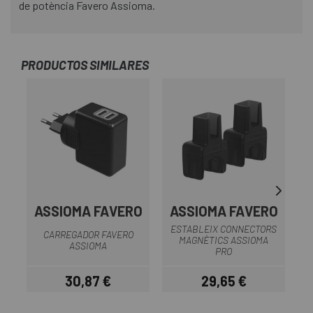
de potència Favero Assioma.
PRODUCTOS SIMILARES
ASSIOMA FAVERO
ASSIOMA FAVERO
ESTABLEIX CONNECTORS
CARREGADOR FAVERO
MAGNÈTICS ASSIOMA
ASSIOMA
PRO
30,87 €
29,65 €
Preu
Preu