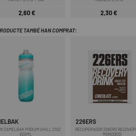
2,60 €
2,30 €
Preu
Preu
PRODUCTE TAMBÉ HAN COMPRAT:
MELBAK
226ERS
Blau Clar
Blau Fosc
Blau-Taronja
Blanc
Blanc-Gris
+11
N CAMELBAK PODIUM CHILL 21OZ
RECUPERADOR 226ERS RECOVERY
620ML
MONODOSI