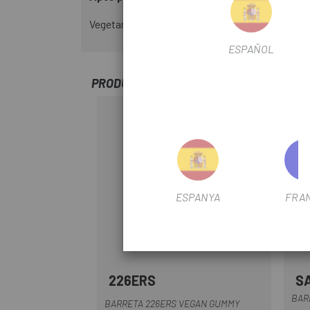
Vegetarians, sense lactosa, sense blat, sense n
ESPAÑOL
PRODUCTOS SIMILARES
ESPANYA
FRA
226ERS
S
BAR
BARRETA 226ERS VEGAN GUMMY