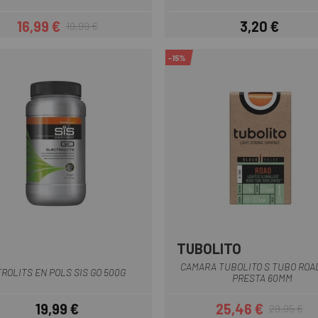
16,99 €
3,20 €
19,99 €
Preu
Preu regular
Preu
-15%
TUBOLITO
Multi
Negre
CAMARA TUBOLITO S TUBO ROA
ROLITS EN POLS SIS GO 500G
PRESTA 60MM
19,99 €
25,46 €
29,95 €
Preu
Preu
Preu regular