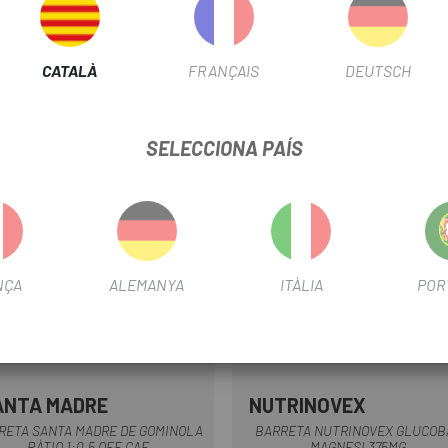
ous
CATALÀ
FRANÇAIS
DEUTSCH
SELECCIONA PAÍS
NÇA
ALEMANYA
ITÀLIA
POR
ANTA MADRE
NUTRINOVEX
RETA SANTA MADRE DE GOMINOLA
BARRETA NUTRINOVEX GLUCOB
RÀTIO 1:0,5 OFF CAF
MAGNESI 375MG