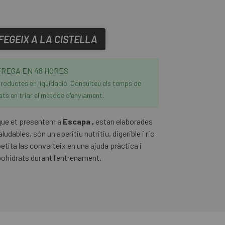
FEGEIX A LA CISTELLA
REGA EN 48 HORES
roductes en liquidació. Consulteu els temps de
ats en triar el mètode d'enviament.
ue et presentem a
Escapa ,
estan elaborades
ludables, són un aperitiu nutritiu, digerible i ric
etita las converteix en una ajuda pràctica i
rbohidrats durant l'entrenament.