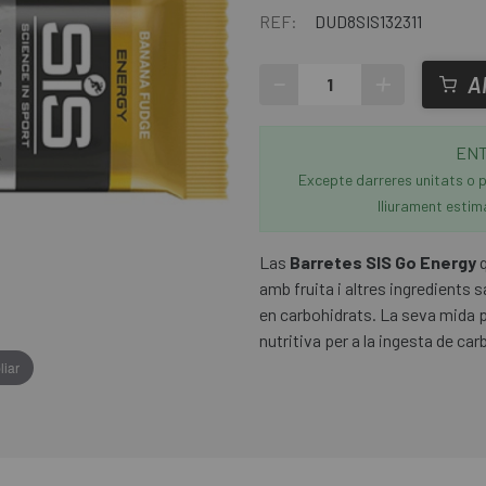
REF:
DUD8SIS132311
-
+
A
ENT
Excepte darreres unitats o p
lliurament estim
Las
Barretes SIS Go Energy
q
amb fruita i altres ingredients sa
en carbohidrats. La seva mida p
nutritiva per a la ingesta de ca
liar