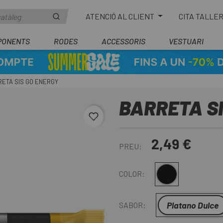
ATENCIÓ AL CLIENT
CITA TALLE
PONENTS
RODES
ACCESSORIS
VESTUARI
ETA SIS GO ENERGY
BARRETA SI
favorite_border
2,49 €
PREU:
Multi
COLOR:
Platano Dulce
SABOR: