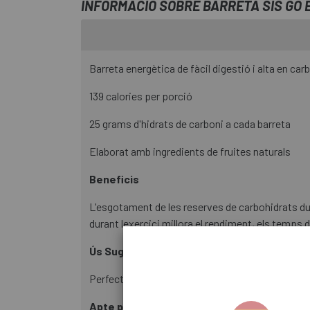
INFORMACIÓ SOBRE BARRETA SIS GO 
Barreta energètica de fàcil digestió i alta en car
139 calories per porció
25 grams d'hidrats de carboni a cada barreta
Elaborat amb ingredients de fruites naturals
Beneficis
L'esgotament de les reserves de carbohidrats dur
durant lexercici millora el rendiment, els temps de
Ús Suggerit
Perfecte abans o durant l'exercici i com un refrig
Apte per