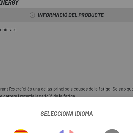
ENERGY
INFORMACIÓ DEL PRODUCTE
bohidrats
ant l'exercici és una de las principals causes de la fatiga. Se sap q
 carrera i retarda laparició de la fatiga.
SELECCIONA IDIOMA
eri per carregar energia entre las àpats.