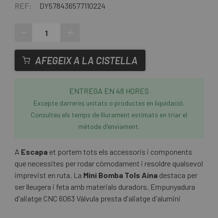
REF:
DY578436577110224
-
+
AFEGEIX A LA CISTELLA
ENTREGA EN 48 HORES
Excepte darreres unitats o productes en liquidació.
Consulteu els temps de lliurament estimats en triar el
mètode d'enviament.
A
Escapa
et portem tots els accessoris i components
que necessites per rodar còmodament i resoldre qualsevol
imprevist en ruta. La
Mini Bomba Tols Aina
destaca per
ser lleugera i feta amb materials duradors. Empunyadura
d'aliatge CNC 6063 Vàlvula presta d'aliatge d'alumini