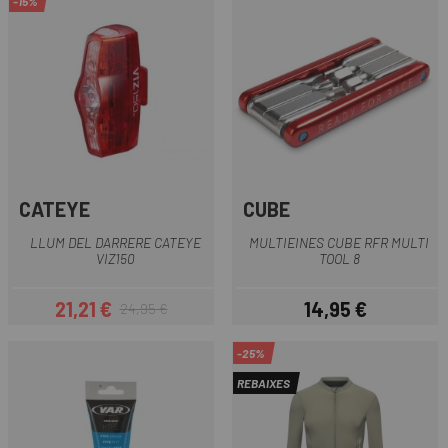
-15%
CATEYE
CUBE
LLUM DEL DARRERE CATEYE
MULTIEINES CUBE RFR MULTI
VIZ150
TOOL 8
21,21 €
14,95 €
24,95 €
Preu
Preu regular
Preu
-25%
REBAIXES