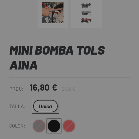
MINI BOMBA TOLS
AINA
16,80 €
PREU:
21,00 €
Única
TALLA:
Gris
Negre
Vermell
COLOR: