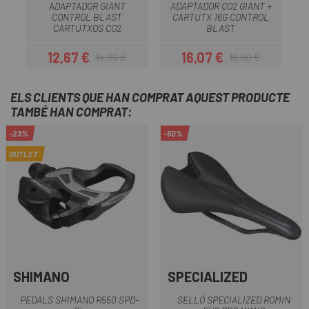
ADAPTADOR GIANT
ADAPTADOR CO2 GIANT +
M
CONTROL BLAST
CARTUTX 16G CONTROL
CARTUTXOS CO2
BLAST
12,67 €
16,07 €
14,90 €
18,90 €
Preu
Preu regular
Preu
Preu regular
ELS CLIENTS QUE HAN COMPRAT AQUEST PRODUCTE
TAMBÉ HAN COMPRAT:
-23%
-50%
OUTLET
SHIMANO
SPECIALIZED
PEDALS SHIMANO R550 SPD-
SELLÓ SPECIALIZED ROMIN