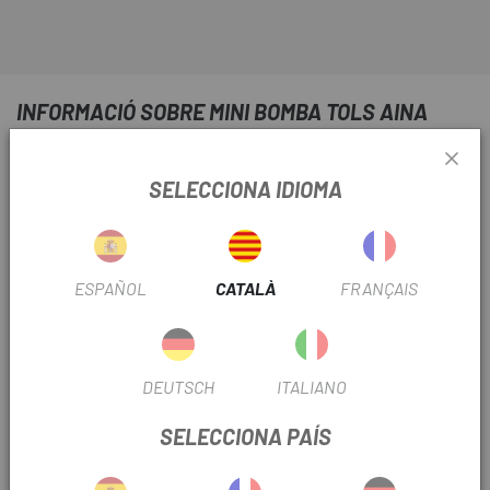
INFORMACIÓ SOBRE MINI BOMBA TOLS AINA
FITXA DE PRODUCTE
SELECCIONA IDIOMA
TEMPORADA
2023
TIPUS DE VÀLVULA
Presta
ESPAÑOL
CATALÀ
FRANÇAIS
TIPUS BOMBA
Mà
DEUTSCH
ITALIANO
INFORMACIÓ DEL PRODUCTE
SELECCIONA PAÍS
Longitud: 121 mm