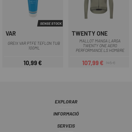
SENSE STOCK
VAR
TWENTY ONE
MALLOT MANGA LARGA
GREIX VAR PTFE TEFLON TUB
TWENTY ONE AERO
100ML
PERFORMANCE LS HOMBRE
10,99 €
107,99 €
145 €
Preu
Preu
Preu regular
EXPLORAR
INFORMACIÓ
SERVEIS