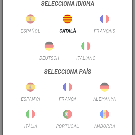
SELECCIONA IDIOMA
INFORMACIÓ DEL PRODUCTE
Els accents reflectors augmenten la visibilitat nocturna.
ESPAÑOL
CATALÀ
FRANÇAIS
Cremallera resistent alʻaigua amb tirador gran i reforçat.
Pes 70g
DEUTSCH
ITALIANO
Grandària: 80x40x115mm
SELECCIONA PAÍS
Volum: 0.4L
PRODUCTOS SIMILARES
ESPANYA
FRANÇA
ALEMANYA
-10%
-10%
-1
ITÀLIA
PORTUGAL
ANDORRA