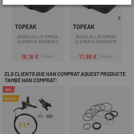
TOPEAK
TOPEAK
BOSSA SILLIN TOPEAK
BOSSA SILLIN TOPEAK
ELEMENTA SEATBAG S
ELEMENTA SEATBAG M
16,16 €
17,96 €
17,95 €
19,95 €
Preu
Preu regular
Preu
Preu regular
ELS CLIENTS QUE HAN COMPRAT AQUEST PRODUCTE
TAMBÉ HAN COMPRAT:
-36%
OUTLET