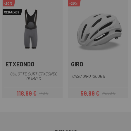
-20%
-20%
REBAIXES
ETXEONDO
GIRO
CULOTTE CURT ETXEONDO
CASC GIRO ISODE II
OLÍMPIC
118,99 €
59,99 €
149 €
74,99 €
Preu
Preu regular
Preu
Preu regular