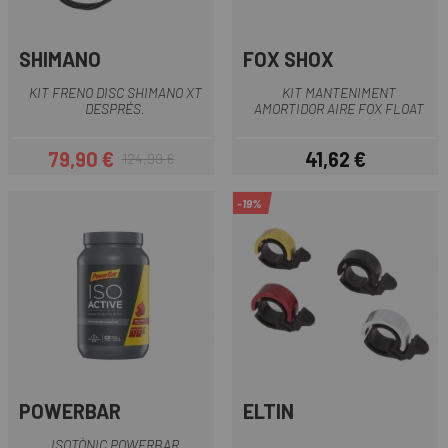
SHIMANO
FOX SHOX
KIT FRENO DISC SHIMANO XT
KIT MANTENIMENT
DESPRÉS.
AMORTIDOR AIRE FOX FLOAT
79,90 €
41,62 €
124,99 €
Preu
Preu regular
Preu
-19%
POWERBAR
ELTIN
ISOTÒNIC POWERBAR