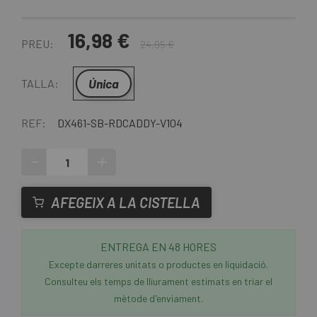
16,98 €
PREU:
24,95 €
Única
TALLA:
REF:
DX461-SB-RDCADDY-V104
-
+
AFEGEIX A LA CISTELLA
ENTREGA EN 48 HORES
Excepte darreres unitats o productes en liquidació.
Consulteu els temps de lliurament estimats en triar el
mètode d'enviament.