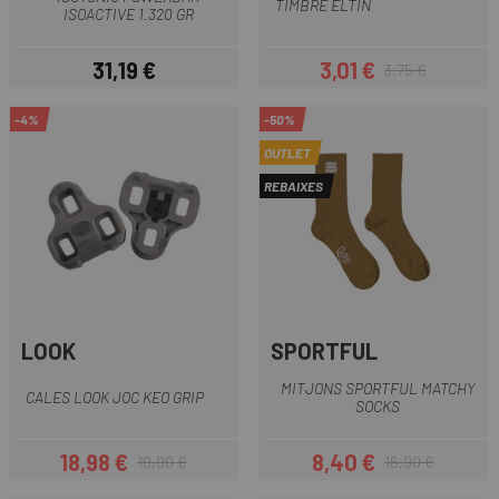
TIMBRE ELTIN
ISOACTIVE 1.320 GR
31,19 €
3,01 €
3,75 €
Preu
Preu
Preu regular
-4%
-50%
OUTLET
REBAIXES
LOOK
SPORTFUL
MITJONS SPORTFUL MATCHY
CALES LOOK JOC KEO GRIP
SOCKS
18,98 €
8,40 €
19,90 €
16,90 €
Preu
Preu regular
Preu
Preu regular