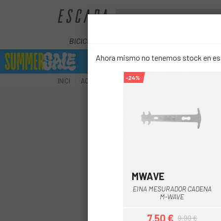
BICICLETES
ELÈCTRIQUES
COM
Ahora mismo no tenemos stock en este
-24%
INICI
ACCESSORIS
MANTENIMENT
EINES
EXT
MWAVE
EINA MESURADOR CADENA
M-WAVE
7,50 €
9,90 €