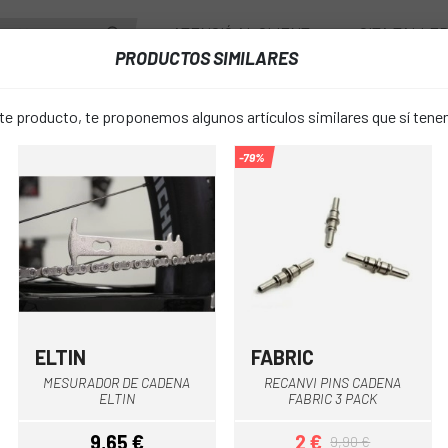
ATENCIÓ AL CLIENT
CITA TALLE
PRODUCTOS SIMILARES
PONENTS
RODES
ACCESSORIS
VESTUARI
 producto, te proponemos algunos artículos similares que sí ten
-79%
RACTOR OBUS VAR PER A VALVULA SCHRADER
EXTRACTOR
favorite_border
VALVULA S
8,59 €
PREU:
ELTIN
FABRIC
Gris
Multi
MESURADOR DE CADENA
RECANVI PINS CADENA
Única
TALLA:
ELTIN
FABRIC 3 PACK
9,65 €
2 €
9,90 €