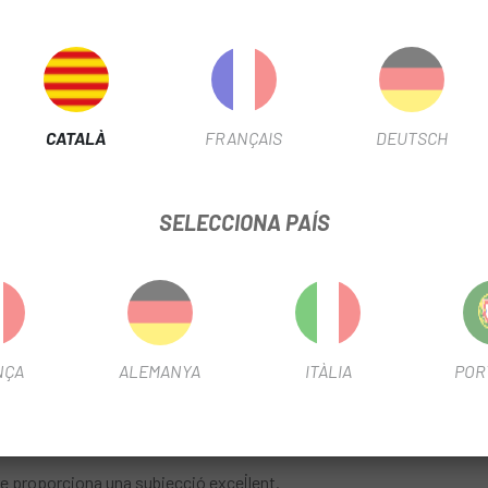
 VAR PER A VALVULA SCHRADER
CATALÀ
FRANÇAIS
DEUTSCH
FITXA DE PRODUCTE
SELECCIONA PAÍS
INFORMACIÓ DEL PRODUCTE
NÇA
ALEMANYA
ITÀLIA
POR
 proporciona una subjecció excel·lent.