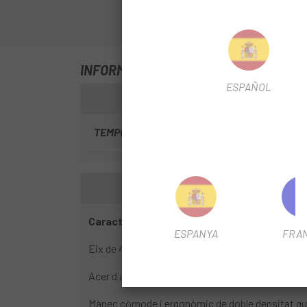
INFORMACIÓ SOBRE EXTRACTOR OBUS
ESPAÑOL
TEMPORADA
2024
Característiques:
ESPANYA
FRA
Eix de 40mm de longitud i 4,45mm de diàmetre.
Acer d´alta resistència, durabilitat excepcional.
Mànec còmode i ergonòmic de doble densitat que