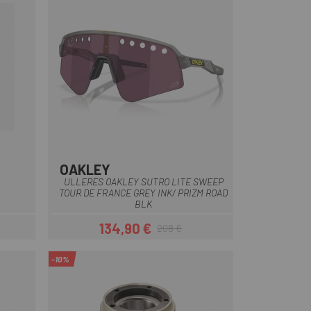
OAKLEY
Gris
ULLERES OAKLEY SUTRO LITE SWEEP
TOUR DE FRANCE GREY INK/ PRIZM ROAD
BLK
134,90 €
208 €
Preu
Preu regular
-10%