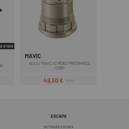
E STOCK
MAVIC
nc
Negre
NUCLI MAVIC XD ROAD FREEWHEEL
DE
ID360
49,50 €
55 €
Preu
Preu regular
ESCAPA
BOTIGUES ESCAPA