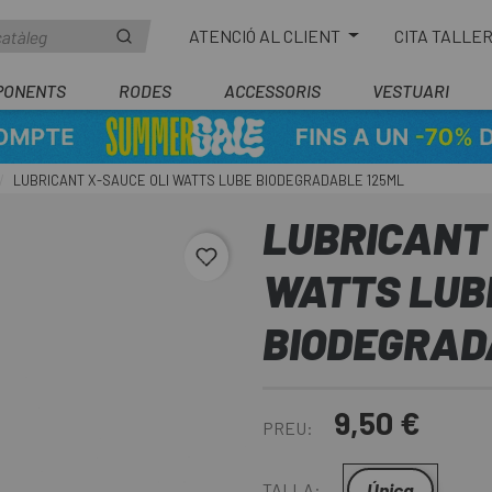
ATENCIÓ AL CLIENT
CITA TALLE
PONENTS
RODES
ACCESSORIS
VESTUARI
LUBRICANT X-SAUCE OLI WATTS LUBE BIODEGRADABLE 125ML
LUBRICANT 
favorite_border
WATTS LUB
BIODEGRAD
9,50 €
PREU:
Única
TALLA: