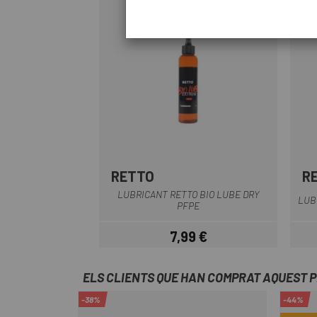
RETTO
R
LUBRICANT RETTO BIO LUBE DRY
LUB
PFPE
7,99 €
Preu
ELS CLIENTS QUE HAN COMPRAT AQUEST 
-38%
-44%