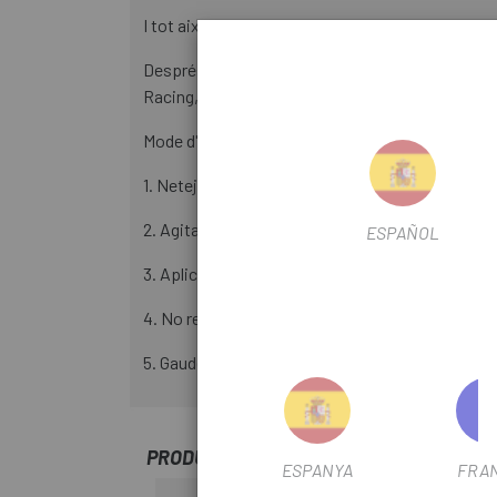
I tot això amb un aspecte molt cridaner, el seu co
Després de diversos anys de desenvolupament i 
Racing, Primaflor-Mondraer i l' X-Sauce Factory 
Mode d'aplicació:
1. Neteja la cadena i deixa-la assecar bé.
2. Agita bé el Watts Lube.
ESPAÑOL
3. Aplica.
4. No retireu l'excés i deixeu assecar totalment.
5. Gaudeix de la ruta.
PRODUCTOS SIMILARES
ESPANYA
FRA