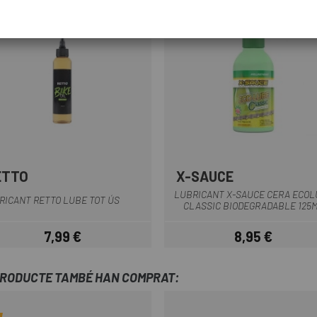
ETTO
X-SAUCE
LUBRICANT X-SAUCE CERA ECOL
RICANT RETTO LUBE TOT ÚS
CLASSIC BIODEGRADABLE 125
7,99 €
8,95 €
Preu
Preu
PRODUCTE TAMBÉ HAN COMPRAT: