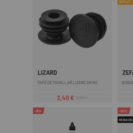
OUTLET
LIZARD
ZEF
Multi
TAPS DE MANILLAR LIZARD SKINS
BIDON
2,40 €
3,90 €
Preu
Preu regular
-15%
-20%
REBAIXE