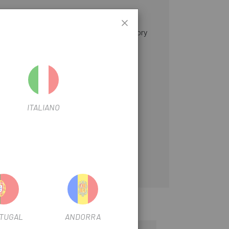
ls espanyols, BH Temple Cafès, MMR Factory
fecte .
ITALIANO
TUGAL
ANDORRA
-15%