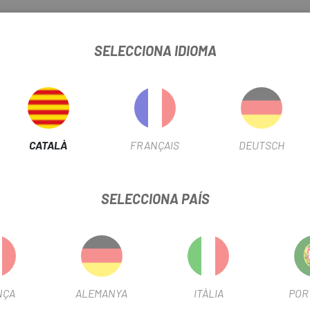
lor rosa i la seva agradable olor no us deixaran indiferent.
testat a les millors competicions del món pels equips professiona
SELECCIONA IDIOMA
Team, l'empresa madrilenya posa a disposició dels usuaris un oli per
CATALÀ
FRANÇAIS
DEUTSCH
SELECCIONA PAÍS
NÇA
ALEMANYA
ITÀLIA
POR