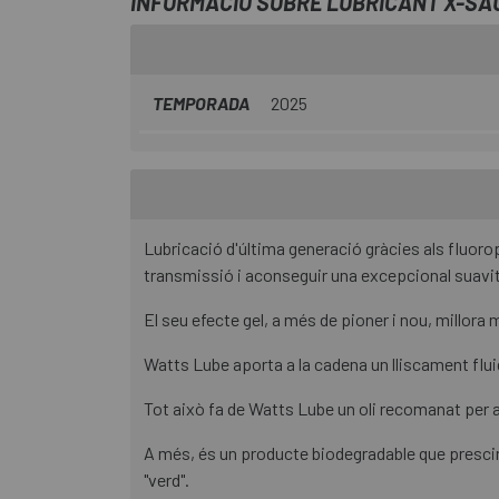
INFORMACIÓ SOBRE LUBRICANT X-SA
TEMPORADA
2025
Lubricació d'última generació gràcies als fluoropol
transmissió i aconseguir una excepcional suavit
El seu efecte gel, a més de pioner i nou, millora m
Watts Lube aporta a la cadena un lliscament flui
Tot això fa de Watts Lube un oli recomanat per a
A més, és un producte biodegradable que prescin
"verd".