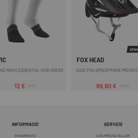
SENS
IC
FOX HEAD
Blanc
Crema
Negre
Naranja
Negre-Bla
NS MAVIC ESSENTIAL HIGH SOCKS
CASC FOX SPEEDFRAME PRO DVI
12 €
99,90 €
15 €
160 €
Preu
Preu regular
Preu
Preu regular
INFORMACIÓ
SERVEIS
ENVIAMENTS
CITA PRÈVIA TALLER