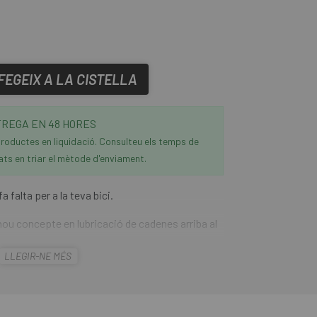
FEGEIX A LA CISTELLA
REGA EN 48 HORES
roductes en liquidació. Consulteu els temps de
ats en triar el mètode d'enviament.
a falta per a la teva bici.
nou concepte en lubricació de cadenes arriba al
LLEGIR-NE MÉS
ube, un oli per a cadenes dissenyat per
extremes. Un lubricant per a cadenes de gel,
erò excepcionalment durador, fins i tot en