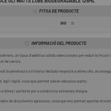
UCE OLI WATTS LUBE BIODEGRADABLE 125ML
condicions humides.
FITXA DE PRODUCTE
BIO
Si
INFORMACIÓ DEL PRODUCTE
ímers, un tipus d'additius sòlids seleccionats per reduir la fricció i e
at de canvis.
olt la penetració a l'interior del buló respecte a altres olis, aconsegu
d, àgil i ràpid, cosa que permet salvar valuosos watts.
 e-bikes i perfecte per a condicions extremes d'aigua.
deix de dissolvents agressius, cosa que ens permet aportar el nost