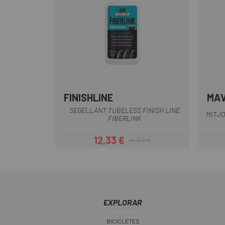
FINISHLINE
MAV
SEGELLANT TUBELESS FINISH LINE
MITJO
FIBERLINK
12,33 €
14,50 €
Preu
Preu regular
EXPLORAR
BICICLETES