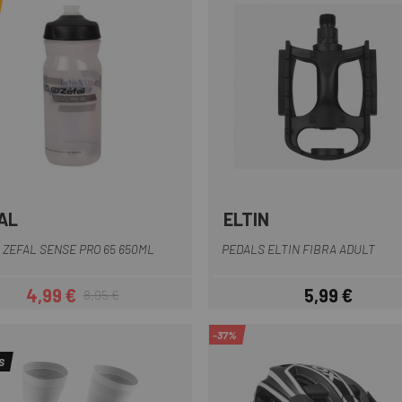
AL
ELTIN
Blanc-Verd
Gris-Negra
Negre-Blau
Vermell-Negre
Negre
 ZEFAL SENSE PRO 65 650ML
PEDALS ELTIN FIBRA ADULT
4,99 €
5,99 €
8,95 €
Preu
Preu regular
Preu
-37%
S