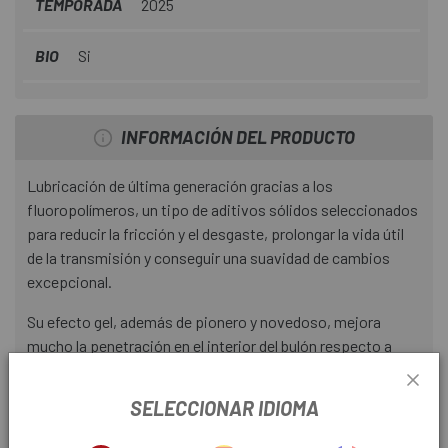
TEMPORADA
2025
BIO
Si
INFORMACIÓN DEL PRODUCTO
Lubricación de última generación gracias a los
fluoropolímeros, un tipo de aditivos sólidos seleccionados
para reducir la fricción y el desgaste, prolongar la vida útil
de la transmisión y conseguir una suavidad de cambios
excepcional.
Su efecto gel, además de pionero y novedoso, mejora
mucho la penetración en el interior del bulón respecto a
otros aceites, consiguiendo una lubricación ultra duradera.
SELECCIONAR IDIOMA
Watts Lube aporta a la cadena un deslizamiento fluido, ágil
y rápido, lo que permite salvar valiosos watios.