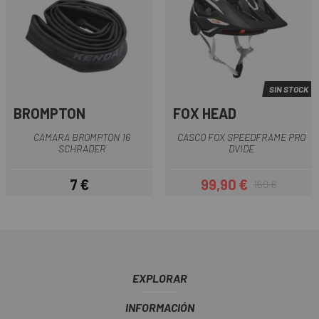
SIN STOCK
BROMPTON
FOX HEAD
CAMARA BROMPTON 16
CASCO FOX SPEEDFRAME PRO
SCHRADER
DVIDE
7 €
99,90 €
160 €
Precio
Precio
Precio regular
EXPLORAR
INFORMACIÓN