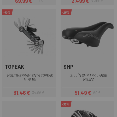
69,99 €
2.499 €
100 €
4.399 €
Precio
Precio regular
Precio
Precio regular
-10%
-25%
TOPEAK
SMP
MULTIHERRAMIENTA TOPEAK
SILLÍN SMP TRK LARGE
MINI 18+
MUJER
31,46 €
51,49 €
34,96 €
69 €
Precio
Precio regular
Precio
Precio regular
-37%