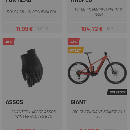
PEDALES MAGPED SPORT 2
BOLSA SILLÍ­N PEQUEÑA FOX
150N
11,99 €
104,72 €
19,99 €
119 €
Precio
Precio regular
Precio
Precio regular
-30%
-43%
OUTLET
SIN STOCK
ASSOS
GIANT
GUANTES LARGOS ASSOS
BICICLETA GIANT STANCE E+ 1
WINTER GLOVES EVO
25