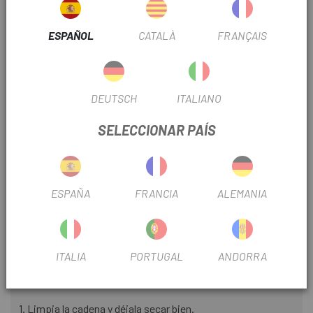
Todo esto hace de Watts Lube un aceite recomendado para
e-bikes y perfecto para condiciones extremas de agua.
ESPAÑOL
CATALÀ
FRANÇAIS
Además es un producto biodegradable que prescinde de
disolventes agresivos, lo que nos permite aportar nuestro
granito de arena para mantener un planeta más "verde".
DEUTSCH
ITALIANO
Y todo ello con un aspecto muy llamativo, su color rosa y su
SELECCIONAR PAÍS
agradable olor no te dejarán indiferente.
Tras varios años de desarrollo y testado en las mejores
competiciones del mundo por los equipos profesionales
ESPAÑA
FRANCIA
ALEMANIA
españoles, BH Templo Cafés, MMR Factory Racing,
Primaflor-Mondraer y el X-Sauce Factory Team, la empresa
madrileña pone a disposición de los usuarios un aceite
perfecto.
ITALIA
PORTUGAL
ANDORRA
Modo de aplicación:
1. Limpia la cadena y déjala secar bien.