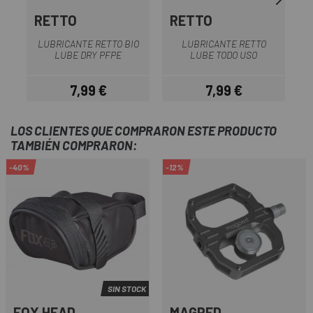
RETTO
RETTO
LUBRICANTE RETTO BIO
LUBRICANTE RETTO
C
LUBE DRY PFPE
LUBE TODO USO
7,99 €
7,99 €
Precio
Precio
LOS CLIENTES QUE COMPRARON ESTE PRODUCTO
TAMBIÉN COMPRARON:
-40%
-12%
SIN STOCK
FOX HEAD
MAGPED