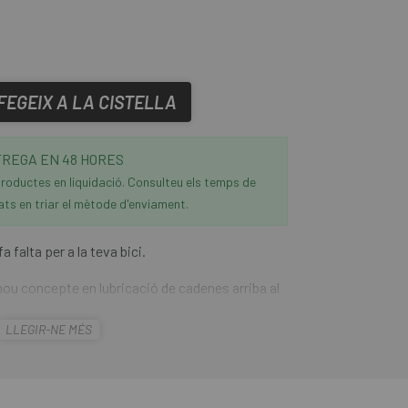
FEGEIX A LA CISTELLA
REGA EN 48 HORES
roductes en liquidació. Consulteu els temps de
ats en triar el mètode d'enviament.
a falta per a la teva bici.
nou concepte en lubricació de cadenes arriba al
LLEGIR-NE MÉS
ube, un oli per a cadenes dissenyat per
extremes. Un lubricant per a cadenes de gel,
erò excepcionalment durador, fins i tot en