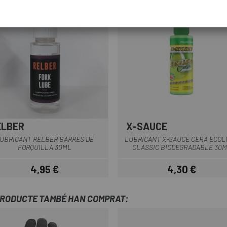
ELBER
X-SAUCE
UBRICANT RELBER BARRES DE
LUBRICANT X-SAUCE CERA ECOL
FORQUILLA 30ML
CLASSIC BIODEGRADABLE 30M
4,95 €
4,30 €
Preu
Preu
PRODUCTE TAMBÉ HAN COMPRAT: