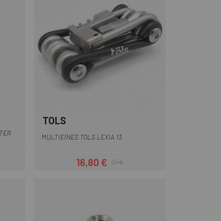
TOLS
TER
MULTIEINES TOLS LEXIA 13
16,80 €
21 €
Preu
Preu regular