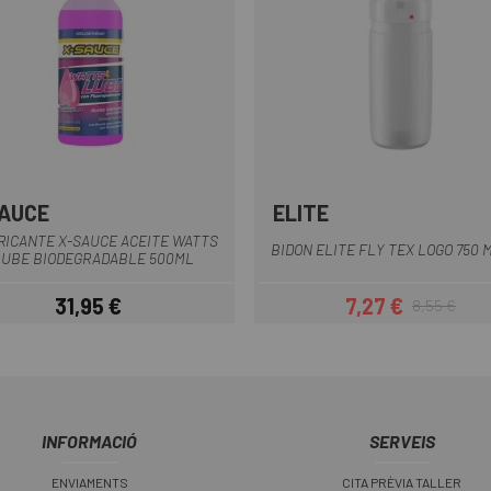
AUCE
ELITE
Gris
Negre
Vermell
Verd
Tran
+1
ICANTE X-SAUCE ACEITE WATTS
BIDON ELITE FLY TEX LOGO 750 
LUBE BIODEGRADABLE 500ML
31,95 €
7,27 €
8,55 €
Preu
Preu
Preu regular
INFORMACIÓ
SERVEIS
ENVIAMENTS
CITA PRÈVIA TALLER