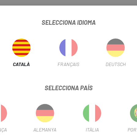
lor rosa i la seva agradable olor no us deixaran indiferent.
testat a les millors competicions del món pels equips professiona
SELECCIONA IDIOMA
Team, l'empresa madrilenya posa a disposició dels usuaris un oli per
CATALÀ
FRANÇAIS
DEUTSCH
SELECCIONA PAÍS
NÇA
ALEMANYA
ITÀLIA
POR