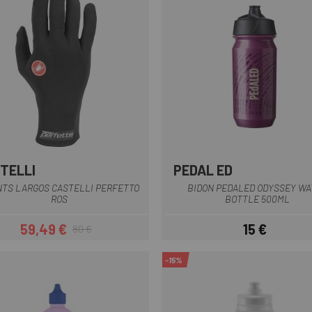
TELLI
PEDAL ED
Negre
Gris
Lila
TS LARGOS CASTELLI PERFETTO
BIDON PEDALED ODYSSEY WA
ROS
BOTTLE 500ML
59,49 €
15 €
80 €
Preu
Preu regular
Preu
-15%