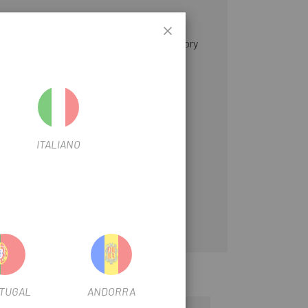
ls espanyols, BH Temple Cafès, MMR Factory
fecte .
ITALIANO
TUGAL
ANDORRA
-83%