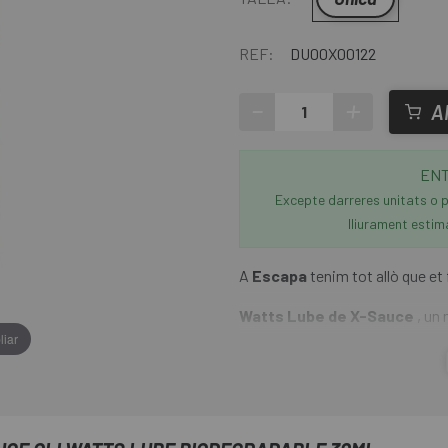
REF:
DU00X00122
-
+
A
ENT
Excepte darreres unitats o p
lliurament estim
A
Escapa
tenim tot allò que et f
Watts Lube de X-Sauce
, un 
liar
mercat.
X-Sauce posa a la venda Watts L
aguantar en les condicions més 
gairebé tan net com una cera, p