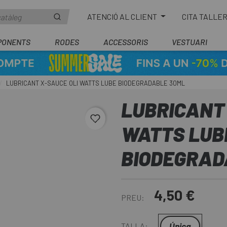
ATENCIÓ AL CLIENT
CITA TALLE
PONENTS
RODES
ACCESSORIS
VESTUARI
LUBRICANT X-SAUCE OLI WATTS LUBE BIODEGRADABLE 30ML
LUBRICANT 
favorite_border
WATTS LUB
BIODEGRAD
4,50 €
PREU:
Única
TALLA: