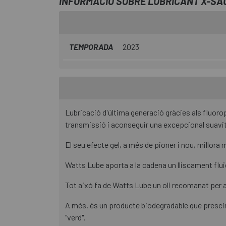
INFORMACIÓ SOBRE LUBRICANT X-SA
TEMPORADA
2023
Lubricació d'última generació gràcies als fluoropol
transmissió i aconseguir una excepcional suavit
El seu efecte gel, a més de pioner i nou, millora m
Watts Lube aporta a la cadena un lliscament flui
Tot això fa de Watts Lube un oli recomanat per a
A més, és un producte biodegradable que prescin
"verd".