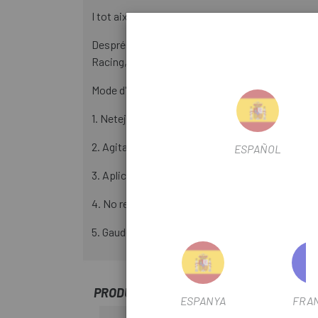
I tot això amb un aspecte molt cridaner, el seu co
Després de diversos anys de desenvolupament i 
Racing, Primaflor-Mondraer i l' X-Sauce Factory 
Mode d'aplicació:
1. Neteja la cadena i deixa-la assecar bé.
2. Agita bé el Watts Lube.
ESPAÑOL
3. Aplica.
4. No retireu l'excés i deixeu assecar totalment.
5. Gaudeix de la ruta.
PRODUCTOS SIMILARES
ESPANYA
FRA