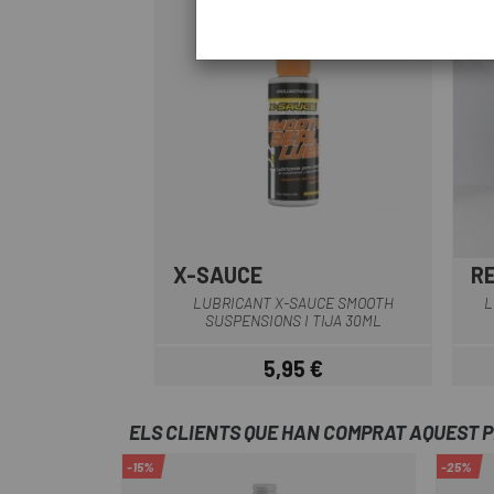
X-SAUCE
R
LUBRICANT X-SAUCE SMOOTH
L
SUSPENSIONS I TIJA 30ML
5,95 €
Preu
ELS CLIENTS QUE HAN COMPRAT AQUEST 
-15%
-25%