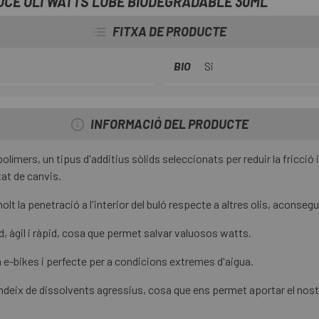
UCE OLI WATTS LUBE BIODEGRADABLE 30ML
condicions humides.
FITXA DE PRODUCTE
BIO
Si
INFORMACIÓ DEL PRODUCTE
ímers, un tipus d'additius sòlids seleccionats per reduir la fricció i e
at de canvis.
olt la penetració a l'interior del buló respecte a altres olis, aconsegu
d, àgil i ràpid, cosa que permet salvar valuosos watts.
 e-bikes i perfecte per a condicions extremes d'aigua.
deix de dissolvents agressius, cosa que ens permet aportar el nost