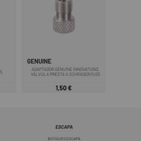
GENUINE
sparente
Plata
ADAPTADOR GENUINE INNOVATIONS
ML
VÀLVULA PRESTA A SCHRADER (1UD)
1,50 €
Preu
ESCAPA
BOTIGUES ESCAPA