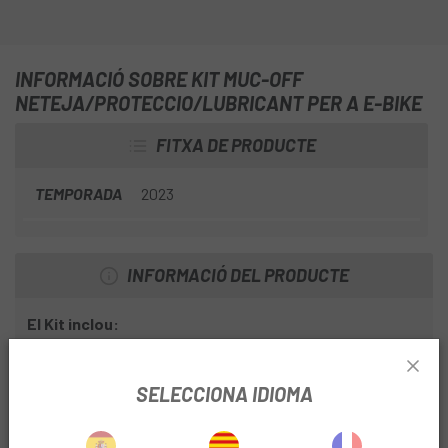
INFORMACIÓ SOBRE KIT MUC-OFF
NETEJA/PROTECCIO/LUBRICANT PER A E-BIKE
FITXA DE PRODUCTE
TEMPORADA
2023
INFORMACIÓ DEL PRODUCTE
El Kit inclou:
Lubricant per a cadenes eBike Wet-Weather - 50ml.
SELECCIONA IDIOMA
Netejador de bicicletes Nano Tech - 1L.
Spray Lubricant Muc-Off MO-94 - 400ml.: Spray que actua