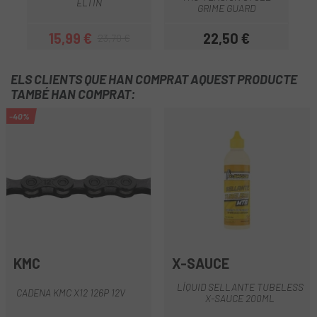
ELTIN
GRIME GUARD
15,99 €
22,50 €
23,70 €
Preu
Preu regular
Preu
ELS CLIENTS QUE HAN COMPRAT AQUEST PRODUCTE
TAMBÉ HAN COMPRAT:
-40%
KMC
X-SAUCE
LÍQUID SELLANTE TUBELESS
CADENA KMC X12 126P 12V
X-SAUCE 200ML