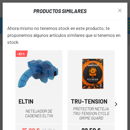
PRODUCTOS SIMILARES
Ahora mismo no tenemos stock en este producto, te
proponemos algunos artículos similares que sí tenemos en
stock
-12%
-32%
favori
ELTIN
TRU-TENSION
A
PROTECTOR NETEJA
D
NETEJADOR DE
TRU-TENSION CYCLE
CADENES ELTIN
GRIME GUARD
C