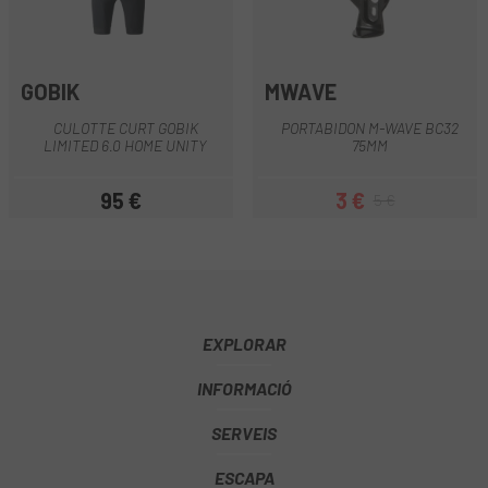
GOBIK
MWAVE
CULOTTE CURT GOBIK
PORTABIDON M-WAVE BC32
LIMITED 6.0 HOME UNITY
75MM
95 €
3 €
5 €
Preu
Preu
Preu regular
EXPLORAR
INFORMACIÓ
SERVEIS
ESCAPA