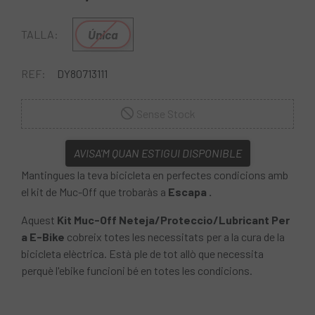
Única
TALLA:
REF:
DY80713111
Sense Stock
AVISA'M QUAN ESTIGUI DISPONIBLE
Mantingues la teva bicicleta en perfectes condicions amb
el kit de Muc-Off que trobaràs a
Escapa .
Aquest
Kit Muc-Off Neteja/Proteccio/Lubricant Per
a E-Bike
cobreix totes les necessitats per a la cura de la
bicicleta elèctrica. Està ple de tot allò que necessita
perquè l'ebike funcioni bé en totes les condicions.