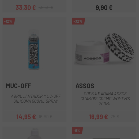
33,30 €
9,90 €
55,50 €
Preu
Preu regular
Preu
-12%
-32%
MUC-OFF
ASSOS
CREMA BADANA ASSOS
ABRILLANTADOR MUC-OFF
CHAMOIS CREME WOMEN'S
SILICONA 500ML SPRAY
200ML
14,95 €
16,99 €
16,99 €
25 €
Preu
Preu regular
Preu
Preu regular
-5%