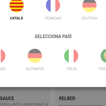
CATALÀ
FRANÇAIS
DEUTSCH
SELECCIONA PAÍS
NÇA
ALEMANYA
ITÀLIA
POR
-SAUCE
RELBER
Multi
UID SELLANTE X-SAUCE GRAVEL &