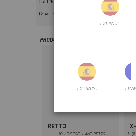
Fat Bike: 170-200 ml.
Gravell: 60-80ml.
ESPAÑOL
PRODUCTOS SIMILARES
ESPANYA
FRA
RETTO
X
Multi
LIQUID SEGELLANT RETTO
LIQ