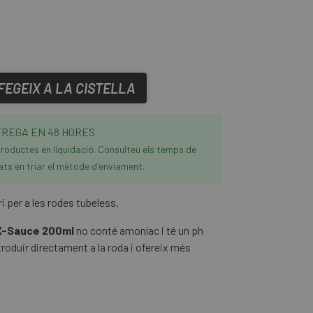
FEGEIX A LA CISTELLA
REGA EN 48 HORES
roductes en liquidació. Consulteu els temps de
ats en triar el mètode d'enviament.
i per a les rodes tubeless.
 X-Sauce 200ml
no conté amoníac i té un ph
ntroduir directament a la roda i ofereix més