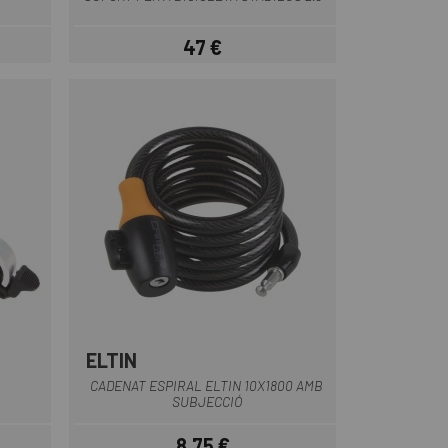
47 €
Preu
ELTIN
l
Multi
CADENAT ESPIRAL ELTIN 10X1800 AMB
SUBJECCIÓ
8,75 €