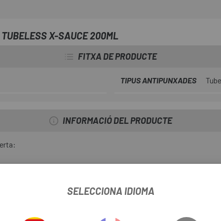
E TUBELESS X-SAUCE 200ML
FITXA DE PRODUCTE
TIPUS ANTIPUNXADES
Tube
INFORMACIÓ DEL PRODUCTE
erta:
SELECCIONA IDIOMA