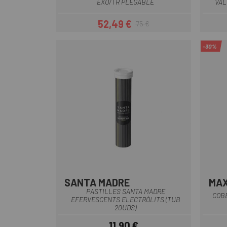
EXO/TR PLEGABLE
VÀL
52,49 €
75 €
Preu
Preu regular
-30%
SANTA MADRE
MAX
Multi
PASTILLES SANTA MADRE
COBE
EFERVESCENTS ELECTRÒLITS (TUB
20UDS)
11,90 €