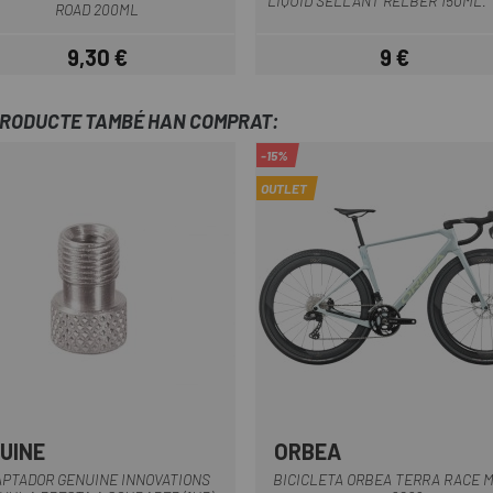
LÍQUID SELLANT RELBER 150ML.
ROAD 200ML
9,30 €
9 €
Preu
Preu
PRODUCTE TAMBÉ HAN COMPRAT:
-15%
OUTLET
UINE
ORBEA
Plata
Blau
Lila
Verd
APTADOR GENUINE INNOVATIONS
BICICLETA ORBEA TERRA RACE 