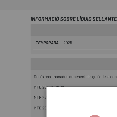
INFORMACIÓ SOBRE LÍQUID SELLANT
TEMPORADA
2025
Dosis recomanades depenent del gruix de la cob
MTB 26": 60-80 ml.
MTB 27,5”: 70-90 ml.
MTB 29”: 80-100 ml.