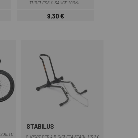
TUBELESS X-SAUCE 200ML.
9,30 €
7,
Preu
STABILUS
Multi
M20ILTD
SUPORT PER A BICICLETA STABILUS 2.0