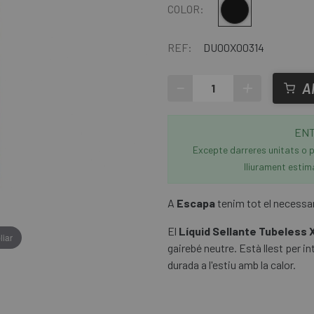
Multi
COLOR:
REF:
DU00X00314
-
+
A
ENT
Excepte darreres unitats o p
lliurament estim
A
Escapa
tenim tot el necessar
El
Líquid Sellante Tubeless
liar
gairebé neutre. Està llest per i
durada a l'estiu amb la calor.