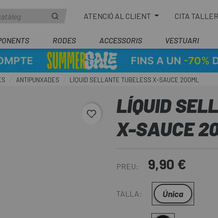
ATENCIÓ AL CLIENT
CITA TALLE
PONENTS
RODES
ACCESSORIS
VESTUARI
ES
ANTIPUNXADES
LÍQUID SELLANTE TUBELESS X-SAUCE 200ML
LÍQUID SEL
favorite_border
X-SAUCE 2
9,90 €
PREU:
Única
TALLA: