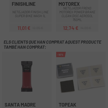
FINISHLINE
MOTOREX
NETEJADOR FRENS
NETEJADOR FINISH LINE
MOTOREX POWER BRAKE
SUPER BIKE WASH 1L
CLEAN DISC AEROSOL
750ML
11,01 €
12,74 €
12,95 €
14,99 €
Preu
Preu regular
Preu
Preu regular
ELS CLIENTS QUE HAN COMPRAT AQUEST PRODUCTE
TAMBÉ HAN COMPRAT:
-10%
SANTA MADRE
TOPEAK