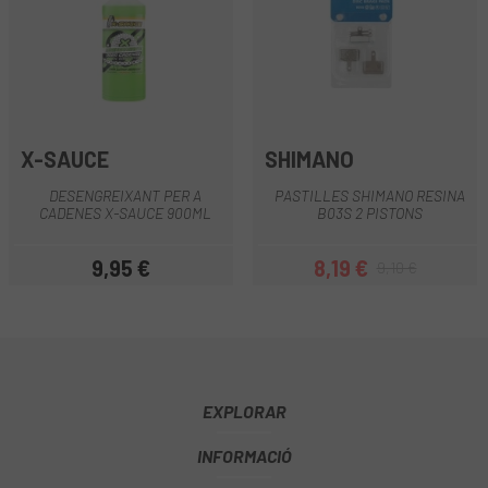
X-SAUCE
SHIMANO
DESENGREIXANT PER A
PASTILLES SHIMANO RESINA
CADENES X-SAUCE 900ML
B03S 2 PISTONS
9,95 €
8,19 €
9,10 €
Preu
Preu
Preu regular
EXPLORAR
INFORMACIÓ