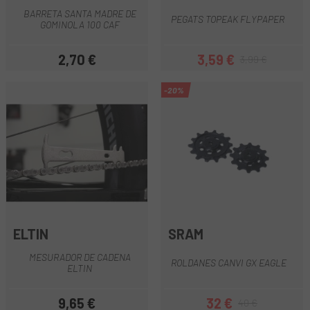
BARRETA SANTA MADRE DE
PEGATS TOPEAK FLYPAPER
GOMINOLA 100 CAF
2,70 €
3,59 €
3,99 €
Preu
Preu
Preu regular
-20%
ELTIN
SRAM
MESURADOR DE CADENA
ROLDANES CANVI GX EAGLE
ELTIN
9,65 €
32 €
40 €