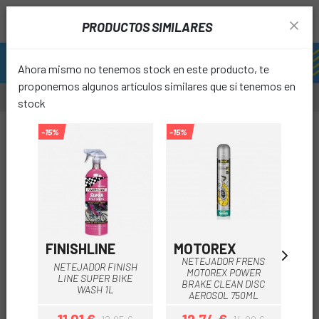
PRODUCTOS SIMILARES
Ahora mismo no tenemos stock en este producto, te
proponemos algunos artículos similares que sí tenemos en
stock
-12%
-15%
-15%
-15%
favori
FINISHLINE
MOTOREX
C
NETEJADOR FRENS
NETEJADOR FINISH
MOTOREX POWER
LINE SUPER BIKE
BRAKE CLEAN DISC
WASH 1L
AEROSOL 750ML