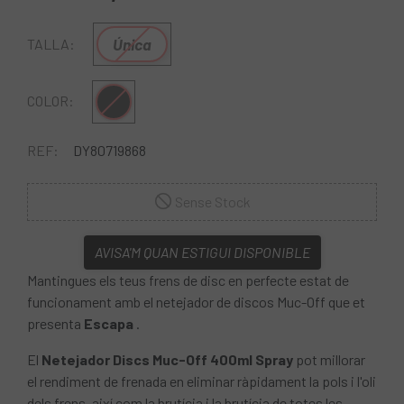
Única
TALLA:
Multi
COLOR:
REF:
DY80719868
Sense Stock
AVISA'M QUAN ESTIGUI DISPONIBLE
Mantingues els teus frens de disc en perfecte estat de
funcionament amb el netejador de discos Muc-Off que et
presenta
Escapa
.
El
Netejador Discs Muc-Off 400ml Spray
pot millorar
el rendiment de frenada en eliminar ràpidament la pols i l'oli
dels frens, així com la brutícia i la brutícia de totes les