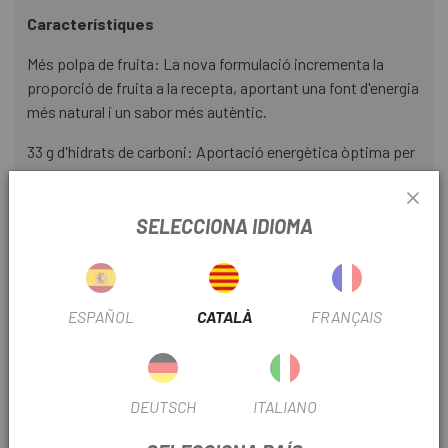
Característiques
Més polpa de fruita: La nova formulació incrementa la
proporció de fruita a la recepta, aportant una font d'energia
més natural i un sabor més autèntic.
33 g d'hidrats de carboni: Aportació energètica òptima per
a esports de resistència, ajudant a sostenir el rendiment
durant l'esforç.
SELECCIONA IDIOMA
Textura més suau i uniforme: Ara totes las Glucobar tenen
una textura més homogènia entre sabors, facilitant la
masticació fins i tot quan el pols va alt.
ESPAÑOL
CATALÀ
FRANÇAIS
Es desfà fàcilment a la boca: Textura pasta de fruits,
pensada perquè la ingesta sigui més còmoda en situacions
de fatiga.
DEUTSCH
ITALIANO
Recobriment exterior: Totes las barretes compten amb
recobriment, cosa que evita que s'enganxin i facilita la seva