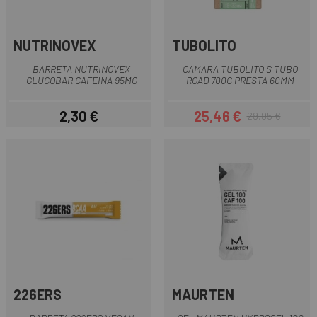
NUTRINOVEX
TUBOLITO
BARRETA NUTRINOVEX
CAMARA TUBOLITO S TUBO
GLUCOBAR CAFEINA 95MG
ROAD 700C PRESTA 60MM
2,30 €
25,46 €
29,95 €
Preu
Preu
Preu regular
226ERS
MAURTEN