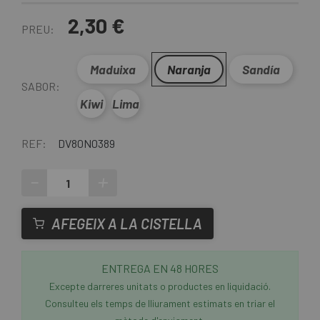
2,30 €
PREU:
Maduixa
Naranja
Sandía
SABOR:
Kiwi
Lima
REF:
DV80N0389
-
+
AFEGEIX A LA CISTELLA
ENTREGA EN 48 HORES
Excepte darreres unitats o productes en liquidació.
Consulteu els temps de lliurament estimats en triar el