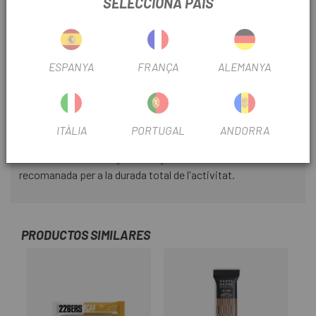
SELECCIONA PAÍS
manipulació i consum en marxa.
Sense gluten i apte per a vegans.
ESPANYA
FRANÇA
ALEMANYA
Magnesi → Suport a la funció muscular
Utilització
El moment òptim per consumir la glucobar és durant
ITÀLIA
PORTUGAL
ANDORRA
l'activitat física. La recomanació és prendre-la en intervals
de 30 a 60 minuts segons la ingesta de carbohidrats
recomanada per a la durada total de l'activitat.
PRODUCTOS SIMILARES