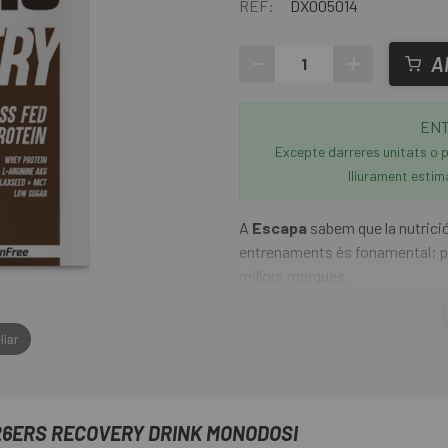
REF:
DX005014
-
+
A
ENT
Excepte darreres unitats o p
lliurament estim
A
Escapa
sabem que la nutrició
entrenaments és fonamental; pe
millors marques.
El
Recuperador 226ers Reco
liar
per a la recuperació després d
proteïna d'alta qualitat que pro
conté menys de 2g de sucre per
Drink Monodosi
és un compleme
6ERS RECOVERY DRINK MONODOSI
hidrats de carboni, creatina, pla