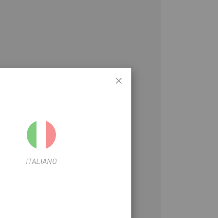
ió.
na per presa.
ITALIANO