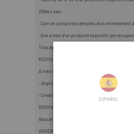
226ers sap:
. Com et comportes després d'un entrenament d
. Que a més d'un producte específic per recupera
Tota aquesta aportació de carbohidrats redueix 
RECOVERY DRINK conté aproximadament un 40% de
A més aporta:
- Arginina (250 mg per presa).
- Creatina (3 g per presa).
ESPAÑOL
DOSIFICACIÓ:
Abocar a 500ml d'aigua i agitar. Consumir 500 ml
ADVERTIMENTS: