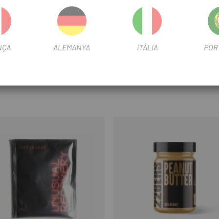
vir com a substituts d'una dieta variada i equilibrada. No superar 
NÇA
ALEMANYA
ITÀLIA
POR
sc.