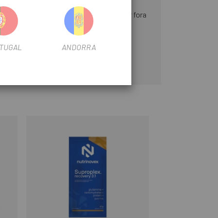
la dosi expressament recomanada. Mantenir fora
TUGAL
ANDORRA