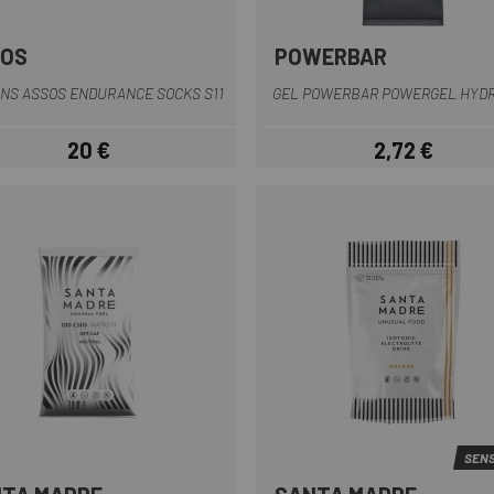
SOS
POWERBAR
Naranja
Blau
Blau Fosc
Blanc
Daurat
+6
NS ASSOS ENDURANCE SOCKS S11
GEL POWERBAR POWERGEL HYD
20 €
2,72 €
Preu
Preu
SENS