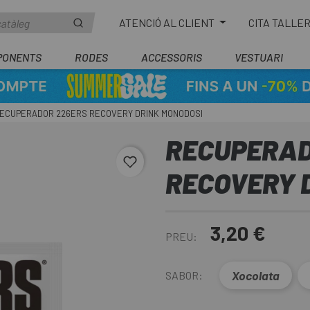
ATENCIÓ AL CLIENT
CITA TALLE
PONENTS
RODES
ACCESSORIS
VESTUARI
ECUPERADOR 226ERS RECOVERY DRINK MONODOSI
RECUPERAD
favorite_border
RECOVERY 
3,20 €
PREU:
Xocolata
SABOR: