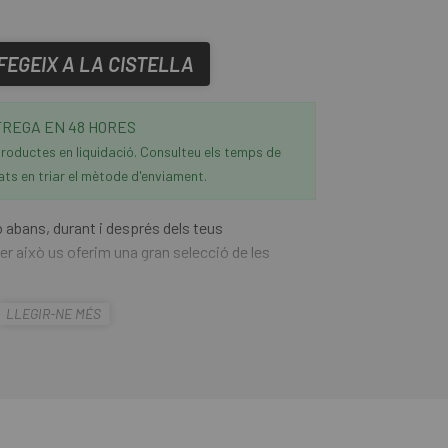
FEGEIX A LA CISTELLA
REGA EN 48 HORES
roductes en liquidació. Consulteu els temps de
ats en triar el mètode d'enviament.
 abans, durant i després dels teus
r això us oferim una gran selecció de les
LLEGIR-NE MÉS
very Drink Monodosi
és la beguda perfecta
'un entrenament, ja que aporta més d'un 40% de
vé del concentrat de proteïna de sèrum de llet, i
 presa. El
Recuperador 226ers Recovery
nt alimentari en pols a base de proteïna,
nta, triglicèrids de cadena mitjana i L-arginina.