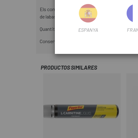
Els complements alimentaris no s'han de fer ser
de labast dels nens més petits.
Quantitat diària recomanada: 50g.
ESPANYA
FRA
Conservar l'envàs ben tancat, en un lloc sec i fre
PRODUCTOS SIMILARES