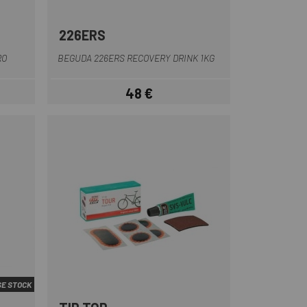
226ERS
RO
BEGUDA 226ERS RECOVERY DRINK 1KG
48 €
Preu
E STOCK