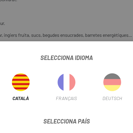
ur.
r, ingiers fruita, sucs, begudes ensucrades, barretes energètiques...
la proporció de proteïnes ingerides, cosa que entorpeix la recuperac
SELECCIONA IDIOMA
 la millor proteïna, cosa que equival a prendre 20-25g de proteï
CATALÀ
FRANÇAIS
DEUTSCH
 després de lexercici.
SELECCIONA PAÍS