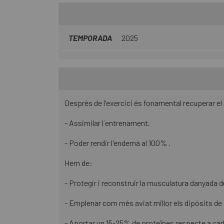
TEMPORADA
2025
Després de l'exercici és fonamental recuperar el
- Assimilar l´entrenament.
- Poder rendir l'endemà al 100% .
Hem de:
- Protegir i reconstruir la musculatura danyada d
- Emplenar com més aviat millor els dipòsits de 
- Aportar un 15-25% de proteïnes respecte a car