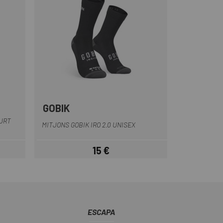
GOBIK
Blau Fosc
Blau-Blanc
Blanc
Negre Mate
Negre-Marró
+4
URT
MITJONS GOBIK IRO 2.0 UNISEX
15 €
Preu
ESCAPA