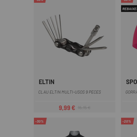
REBAIXE
ELTIN
SPO
Negre-Gris
CLAU ELTIN MULTI-USOS 9 PECES
GORRA
9,99 €
16,15 €
Preu
Preu regular
-30%
-20%