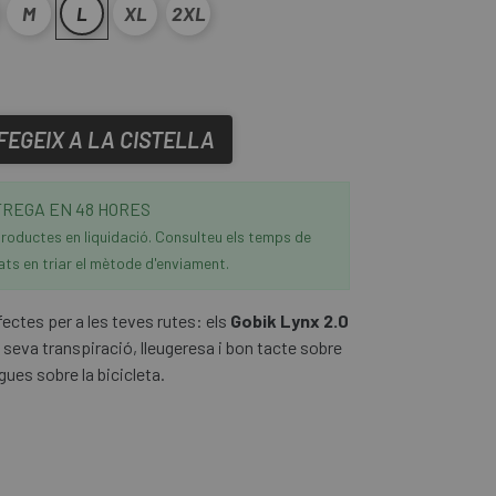
M
L
XL
2XL
FEGEIX A LA CISTELLA
REGA EN 48 HORES
roductes en liquidació. Consulteu els temps de
ats en triar el mètode d'enviament.
ectes per a les teves rutes: els
Gobik Lynx 2.0
seva transpiració, lleugeresa i bon tacte sobre
rgues sobre la bicicleta.