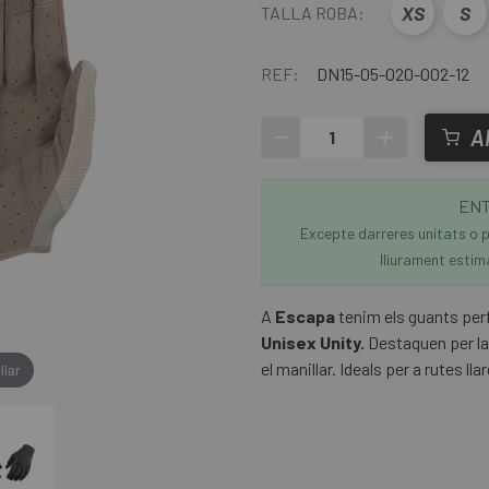
XS
S
TALLA ROBA:
REF:
DN15-05-020-002-12
-
+
A
ENT
Excepte darreres unitats o p
lliurament estim
A
Escapa
tenim els guants perf
Unisex Unity.
Destaquen per la 
el manillar. Ideals per a rutes lla
liar