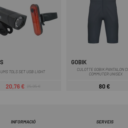
S
GOBIK
Gris
Negre
CULOTTE GOBIK PANTALON C
LUMS TOLS SET USB LIGHT
COMMUTER UNISEX
20,76 €
80 €
25,95 €
Preu
Preu regular
Preu
INFORMACIÓ
SERVEIS