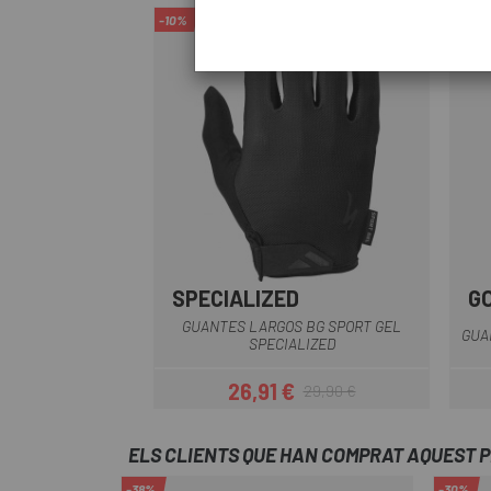
-10%
SPECIALIZED
G
Negre
Vermell
Vermell-Negre
GUANTES LARGOS BG SPORT GEL
GUA
SPECIALIZED
26,91 €
29,90 €
Preu
Preu regular
ELS CLIENTS QUE HAN COMPRAT AQUEST 
-38%
-30%