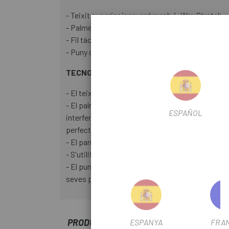
- Teixit superior jacquard mesh 4-Way Stretch.
- Palmell de microfibra perforada.
- Fil tàctil a dits índex i polze.
- Puny de neoprè perforat.
TECNOLOGIA
- El teixit superior és de tipus jacquard mesh, res
- El palmell és de microfibra perforada, que ofer
ESPAÑOL
interferències. S'hi inclou silicona a l'extrem d
perfecte amb la nostra mà.
- El panell de reforç entre els dits índex i polze 
- S'utilitza un fil conductor als dits índex i polze 
- El puny de neoprè perforat proporciona un ajust
seves perforacions ho fan més transpirable.
PRODUCTOS SIMILARES
ESPANYA
FRA