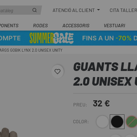
ATENCIÓ AL CLIENT
CITA TALLE
PONENTS
RODES
ACCESSORIS
VESTUARI
RGS GOBIK LYNX 2.0 UNISEX UNITY
GUANTS LL
favorite_border
2.0 UNISEX
32 €
PREU:
Blanc-Gris
Negre
Verd-G
COLOR: