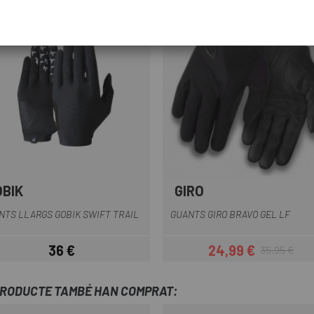
-30%
REBAIXES
OBIK
GIRO
Negre
Gris Claro
Blau-Negre
Negre
Negre-Gr
NTS LLARGS GOBIK SWIFT TRAIL
GUANTS GIRO BRAVO GEL LF
36 €
24,99 €
35,95 €
Preu
Preu
Preu regular
PRODUCTE TAMBÉ HAN COMPRAT: