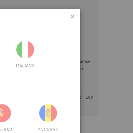
 que ens permet obtenir un tacte directe, sense
ITALIANO
peces ofereix bona ergonomia i un ajustament
iada, per no limitar la mobilitat del canell. Les
TUGAL
ANDORRA