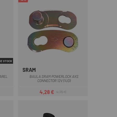
E STOCK
SRAM
Plata
Arcoiris
AREL
BAULA SRAM POWERLOCK AXS
CONNECTOR 12V (1UD)
4,28 €
4,75 €
Preu
Preu regular