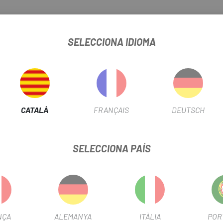
SELECCIONA IDIOMA
istent, durador i amb excel·lent transpirabilitat i elasticitat.
eix un bon control d'humitat i refrigeració. Manca de coixinets, cosa
CATALÀ
FRANÇAIS
DEUTSCH
els dits, que incrementa encara més el grip. La seva divisió en dues 
aporta un extra de confort i resistència al deteriorament.
SELECCIONA PAÍS
per millorar l'ús de pantalles tàctils.
ament òptim, gràcies a la seva elevada elasticitat. Té una llarga estud
NÇA
ALEMANYA
ITÀLIA
POR