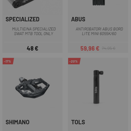
SPECIALIZED
ABUS
MULTIEINA SPECIALIZED
ANTIROBATORI ABUS BORD
SWAT MTB TOOL ONLY
LITE MINI 6055K/60
48 €
59,96 €
74,95 €
Preu
Preu
Preu regular
-17%
-20%
SHIMANO
TOLS