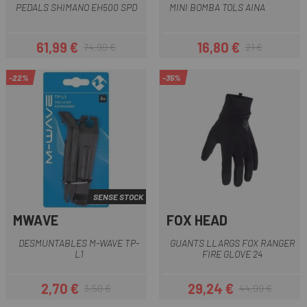
PEDALS SHIMANO EH500 SPD
MINI BOMBA TOLS AINA
61,99 €
16,80 €
74,99 €
21 €
Preu
Preu regular
Preu
Preu regular
-22%
-35%
SENSE STOCK
MWAVE
FOX HEAD
DESMUNTABLES M-WAVE TP-
GUANTS LLARGS FOX RANGER
L1
FIRE GLOVE 24
2,70 €
29,24 €
3,50 €
44,99 €
Preu
Preu regular
Preu
Preu regular