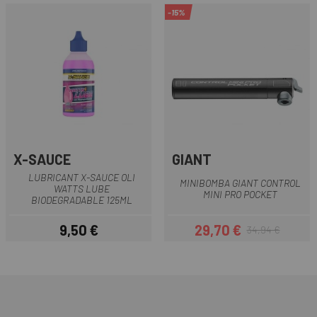
-15%
X-SAUCE
GIANT
LUBRICANT X-SAUCE OLI
MINIBOMBA GIANT CONTROL
WATTS LUBE
MINI PRO POCKET
BIODEGRADABLE 125ML
9,50 €
29,70 €
34,94 €
Preu
Preu
Preu regular