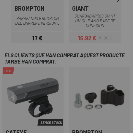
BROMPTON
GIANT
GUARDABARROS GIANT
PARAFANGS BROMPTON
P
UNICLIP AMB BASE DE
DEL DARRERE VERSION L
CONEXION
17 €
16,92 €
19,90 €
Preu
Preu
Preu regular
ELS CLIENTS QUE HAN COMPRAT AQUEST PRODUCTE
TAMBÉ HAN COMPRAT:
-15%
SENSE STOCK
CATEYE
BROMPTON