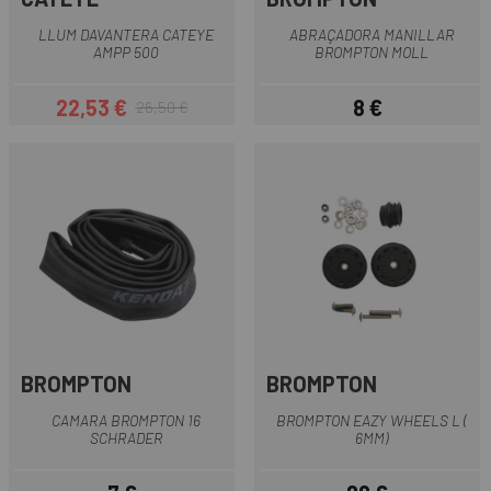
LLUM DAVANTERA CATEYE
ABRAÇADORA MANILLAR
AMPP 500
BROMPTON MOLL
22,53 €
8 €
26,50 €
Preu
Preu regular
Preu
BROMPTON
BROMPTON
CAMARA BROMPTON 16
BROMPTON EAZY WHEELS L (
SCHRADER
6MM)