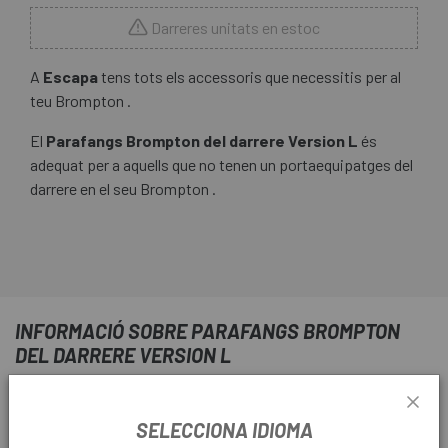
Darreres unitats en estoc
A
Escapa
tens tots els accessoris que necessitis per al
teu Brompton .
El
Parafangs Brompton del darrere Version L
és
adequat per a aquells que no tenen un portaequipatges del
darrere en el seu Brompton .
INFORMACIÓ SOBRE PARAFANGS BROMPTON
DEL DARRERE VERSION L
INFORMACIÓ DEL PRODUCTE
SELECCIONA IDIOMA
Característiques