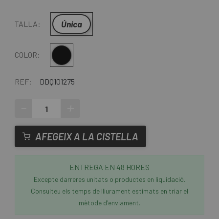
Única
TALLA:
Negre
COLOR:
REF:
DDQ101275
-
+
AFEGEIX A LA CISTELLA
ENTREGA EN 48 HORES
Excepte darreres unitats o productes en liquidació.
Consulteu els temps de lliurament estimats en triar el
mètode d'enviament.