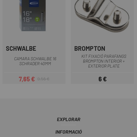
SCHWALBE
BROMPTON
KIT FIXACIÓ PARAFANGS
CAMARA SCHWALBE 16
BROMPTON INTERIOR +
SCHRADER 40MM
EXTERIOR PLATE
7,65 €
6 €
9,56 €
Preu
Preu regular
Preu
EXPLORAR
INFORMACIÓ