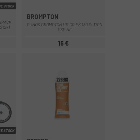
E STOCK
BROMPTON
Negre
IPACK
PUNOS BROMPTON HB GRIPS 130 SI 17ON
 (2+1
ESP NE
16 €
Preu
E STOCK