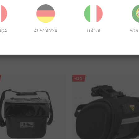
ants
NÇA
ALEMANYA
ITÀLIA
POR
-42%