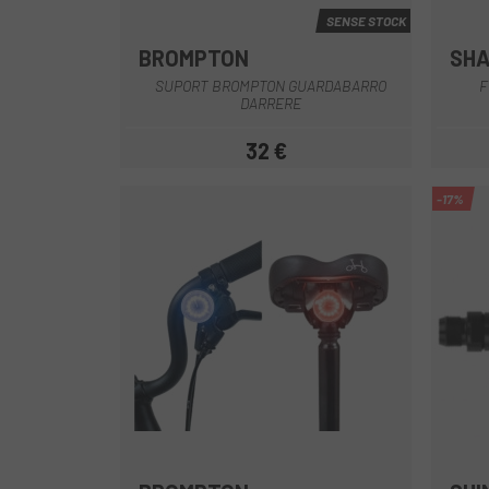
SENSE STOCK
BROMPTON
SH
Gris
SUPORT BROMPTON GUARDABARRO
F
DARRERE
32 €
Preu
-17%