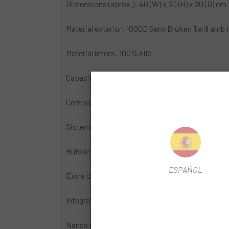
Dimensions (aprox.): 40 (W) x 30 (H) x 20 (D) cm
Material exterior: 1000D Seny Broken Twill amb
Material intern: 100% niló
Capacitat: 23 litres
Compatible amb TOTS els manillars Brompton
Sistema de plegat
Butxaca interna amb cremallera
ESPAÑOL
Extra corretges
Integrat corretja per a l'espatlla
Nansa de transport encoixinada