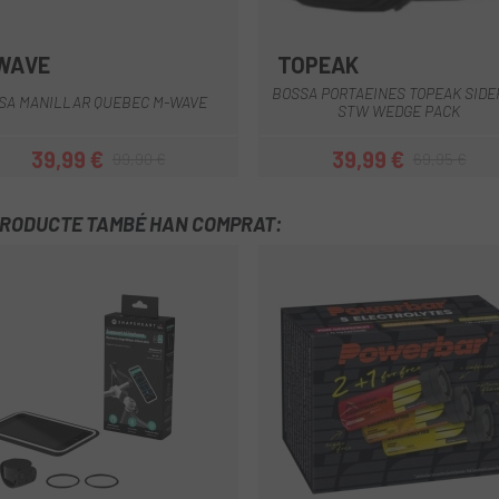
WAVE
TOPEAK
Negre
Multi
BOSSA PORTAEINES TOPEAK SIDE
SA MANILLAR QUEBEC M-WAVE
STW WEDGE PACK
39,99 €
39,99 €
99,90 €
69,95 €
Preu
Preu regular
Preu
Preu regular
PRODUCTE TAMBÉ HAN COMPRAT: