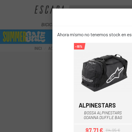
BICICLETES
ELÈCTRIQUES
COM
Ahora mismo no tenemos stock en este
-15%
INICI
ACCESSORIS
TRANSPORT
BOSSA VIATGE
ALPINESTARS
Negre-Gris
BOSSA ALPINESTARS
GOANNA DUFFLE BAG
97,71 €
114,95 €