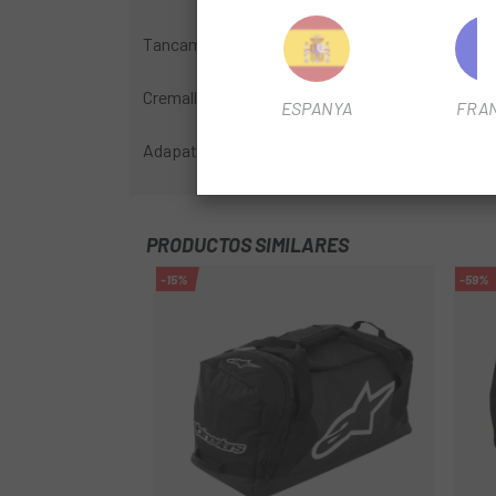
Tancaments de Nifco Cam Locks
Cremalleres i tancaments compatibles usant gu
ESPANYA
FRA
Adapatador d'equipatge davanter no inclòs
PRODUCTOS SIMILARES
-15%
-59%