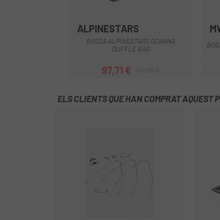
ALPINESTARS
M
Negre-Gris
BOSSA ALPINESTARS GOANNA
BOS
DUFFLE BAG
97,71 €
114,95 €
Preu
Preu regular
ELS CLIENTS QUE HAN COMPRAT AQUEST 