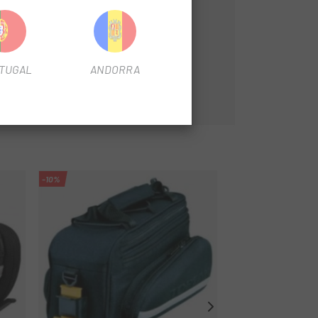
TUGAL
ANDORRA
-10%
-15%
OUTLET