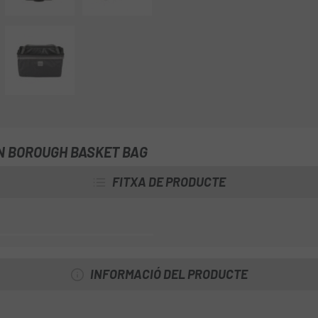
La
bossa Brompton
Borough
teu plegable.
Regala el complement que et fal
disponible amb
biciescapa
!
N BOROUGH BASKET BAG
FITXA DE PRODUCTE
INFORMACIÓ DEL PRODUCTE