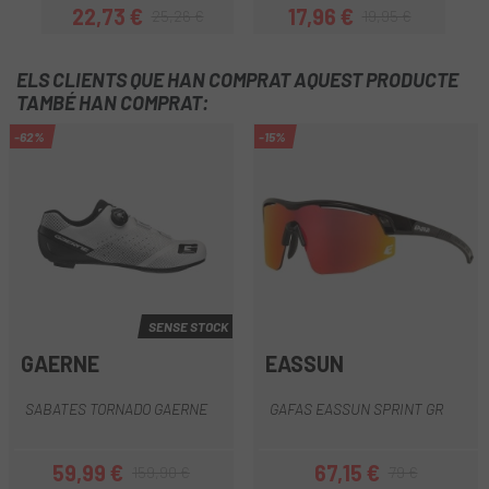
22,73 €
17,96 €
25,26 €
19,95 €
Preu
Preu regular
Preu
Preu regular
ELS CLIENTS QUE HAN COMPRAT AQUEST PRODUCTE
TAMBÉ HAN COMPRAT:
-62%
-15%
SENSE STOCK
GAERNE
EASSUN
SABATES TORNADO GAERNE
GAFAS EASSUN SPRINT GR
59,99 €
67,15 €
159,90 €
79 €
Preu
Preu regular
Preu
Preu regular