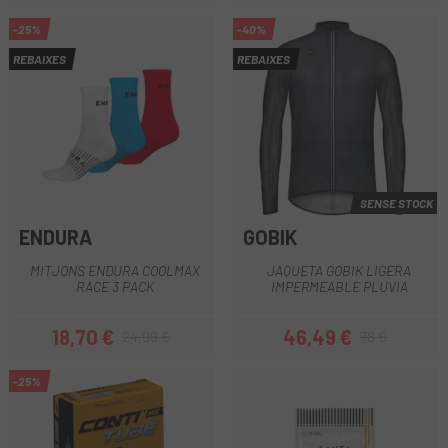
-25%
-40%
REBAIXES
REBAIXES
SENSE STOCK
ENDURA
GOBIK
MITJONS ENDURA COOLMAX
JAQUETA GOBIK LIGERA
RACE 3 PACK
IMPERMEABLE PLUVIA
18,70 €
46,49 €
24,99 €
78 €
Preu
Preu regular
Preu
Preu regular
-25%