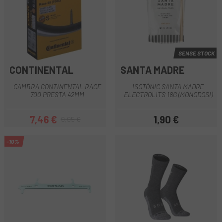
SENSE STOCK
CONTINENTAL
SANTA MADRE
CAMBRA CONTINENTAL RACE
ISOTÒNIC SANTA MADRE
700 PRESTA 42MM
ELECTROLITS 18G (MONODOSI)
7,46 €
1,90 €
9,95 €
Preu
Preu regular
Preu
-10%