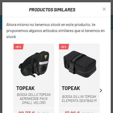
PRODUCTOS SIMILARES
Ahora mismo no tenemos stock en este producto, te
proponemos algunos artículos similares que sí tenemos en
stock
-39%
-10%
-10%
-10%
favori
TOPEAK
TOPEAK
T
BOSSA SELLO TOPEAK
BOS
BOSSA SILLIN TOPEAK
AEROWEDGE PACK
A
ELEMENTA SEATBAG M
SMALL VELCRO