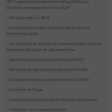
(BTT i passeig) (Càrrega màxima 60 kg.)Vàlid per a
bicicletes amb pneumàtics fins a 3,25"
- Pes del portabicis: 18 kg
- Corretges amb sivelles d'obertura ràpida per fixar
fàcilment las rodes
- Las bicicletes es recolzen en canaletes amples d'alumini
amb patins de suport de roda extensibles
- Carril 3r bicicleta opcional (referència S40011)
- Rampa de càrrega opcional (referència S40010)
- Bossa de transport opcional (referència S40012)
- Connector de 13 pols
- Inclou llum antiboira del darrere i llum de marxa enrere.
- Premuntat, no es necessiten eines