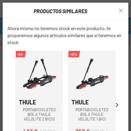
PRODUCTOS SIMILARES
Ahora mismo no tenemos stock en este producto, te
proponemos algunos artículos similares que sí tenemos en
stock
-9%
-10%
-9%
favori
THULE
THULE
TH
PORTABICICLETES
PORTABICICLETES
P
BOLA THULE
BOLA THULE
VELOLITE 2 BICIS
VELOLITE 1 BICI
V