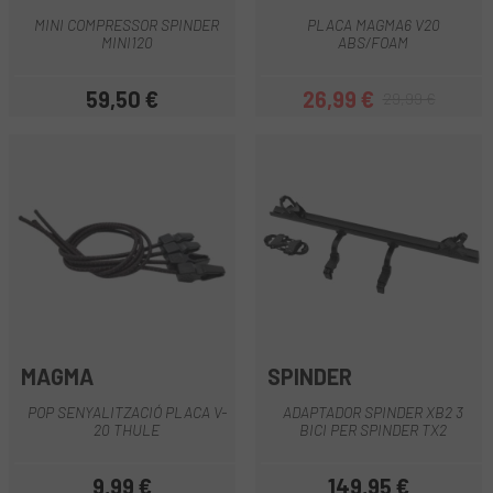
MINI COMPRESSOR SPINDER
PLACA MAGMA6 V20
MINI120
ABS/FOAM
59,50 €
26,99 €
29,99 €
Preu
Preu
Preu regular
MAGMA
SPINDER
POP SENYALITZACIÓ PLACA V-
ADAPTADOR SPINDER XB2 3
20 THULE
BICI PER SPINDER TX2
9,99 €
149,95 €