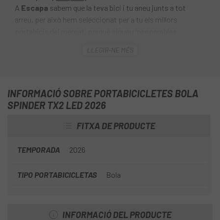
A
Escapa
sabem que la teva bici i tu aneu junts a tot
arreu, per això hem seleccionat per a tu els millors
portabicis del mercat, perquè sigueu inseparables.
El
Spinder TX2 Led
arriba amb una important evolució
LLEGIR-NE MÉS
respecte a la versió anterior, incorporant
millores clau
en xassís, sistema de fixació i facilitat d'ús
,
pensades especialment per al transport segur de
bicicletes modernes ie-bikes. Per a 2 bicis (possibilitat
INFORMACIÓ SOBRE PORTABICICLETES BOLA
d'ampliar a 3) abatible i plegable, perfecte per a tot tipus
SPINDER TX2 LED 2026
de bicicletes, especialment per a elèctriques, assistides,
FITXA DE PRODUCTE
descens, carretera,... Permet rodes de fins a 3,25”.
TEMPORADA
2026
TIPO PORTABICICLETAS
Bola
INFORMACIÓ DEL PRODUCTE