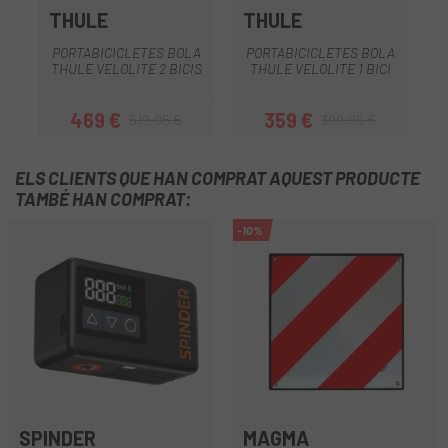
THULE
THULE
PORTABICICLETES BOLA
PORTABICICLETES BOLA
P
THULE VELOLITE 2 BICIS
THULE VELOLITE 1 BICI
T
469 €
359 €
519,95 €
399,95 €
Preu
Preu regular
Preu
Preu regular
ELS CLIENTS QUE HAN COMPRAT AQUEST PRODUCTE
TAMBÉ HAN COMPRAT:
-10%
SPINDER
MAGMA