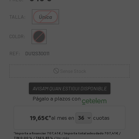
Única
TALLA:
Negre
COLOR:
REF:
DU12S30011
Sense Stock
AVISA'M QUAN ESTIGUI DISPONIBLE
Págalo a plazos con
19,65
€*
al mes en
cuotas
*Importe a financiar
707,41 €
/
Importe total adeudado
707,41 €
/
TIN
0,00 %
/
TAE
5,83 %
/
Ver más