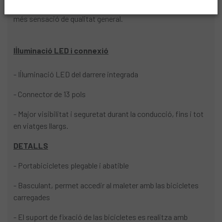
- Disseny actualitzat amb
detalls estètics renovats
i
més sensació de qualitat general.
Il·luminació LED i connexió
- Il·luminació LED del darrere integrada
- Connector de 13 pols
- Major visibilitat i seguretat durant la conducció, fins i tot
en viatges llargs.
DETALLS
- Portabicicletes plegable i abatible
- Basculant, permet accedir al maleter amb las bicicletes
carregades
- El suport de fixació de las bicicletes es realitza amb