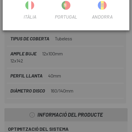
TIPUS TRANSMISSIÓ
Electrònica
ITÀLIA
PORTUGAL
ANDORRA
Nº PLATS
2
TIPUS DE COBERTA
Tubeless
AMPLE BUJE
12x100mm
12x142
PERFIL LLANTA
40mm
DIÁMETRO DISCO
160/140mm
INFORMACIÓ DEL PRODUCTE
OPTIMITZACIÓ DEL SISTEMA