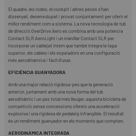
El quadre, les rodes, el cockpit i altres peces s'han
dissenyat, desenvolupat i provat conjuntament per oferir el
millor rendiment com a sistema. La nova tecnologia de tub
de direcció OverDrive Aero es combina amb una potència
Contact SLR AeroLight i un manillar Contact SLR per
incorporar un cablejat intern que també integra la tapa
superior, els cables i els espaiadors en una configuració
més aerodinàmica i fàcil d'usar.
EFICIÈNCIA GUANYADORA
Amb una major relació rigidesa-pes que la generació
anterior, juntament amb una nova forma del tub
aerodinàmic i un pes total més lleuger, aquesta bicicleta de
competició sense concessions ofereix una acceleració
explosiva i una rigidesa de pedaleig infrangible. El resultat
és un rendiment guanyador en els moments que compten.
AERODINÀMICA INTEGRADA