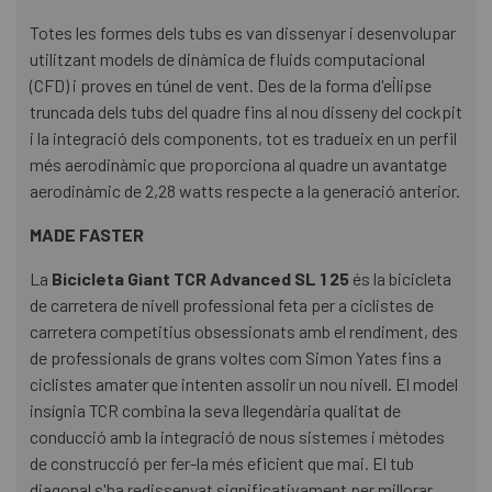
Totes les formes dels tubs es van dissenyar i desenvolupar
utilitzant models de dinàmica de fluids computacional
(CFD) i proves en túnel de vent. Des de la forma d'el·lipse
truncada dels tubs del quadre fins al nou disseny del cockpit
i la integració dels components, tot es tradueix en un perfil
més aerodinàmic que proporciona al quadre un avantatge
aerodinàmic de 2,28 watts respecte a la generació anterior.
MADE FASTER
La
Bicicleta Giant TCR Advanced SL 1 25
és la bicicleta
de carretera de nivell professional feta per a ciclistes de
carretera competitius obsessionats amb el rendiment, des
de professionals de grans voltes com Simon Yates fins a
ciclistes amater que intenten assolir un nou nivell. El model
insígnia TCR combina la seva llegendària qualitat de
conducció amb la integració de nous sistemes i mètodes
de construcció per fer-la més eficient que mai. El tub
diagonal s'ha redissenyat significativament per millorar