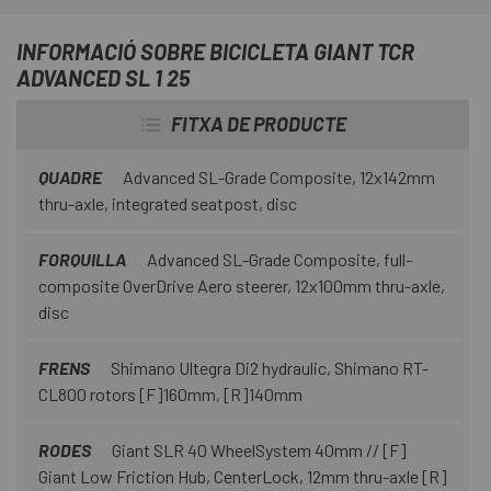
La
Bicicleta Giant TCR Advanced SL 1 25
és una
bicicleta de competició de nivell WorldTour, l'elecció dels
INFORMACIÓ SOBRE BICICLETA GIANT TCR
professionals per a un rendiment polivalent. El vaixell
ADVANCED SL 1 25
insígnia de la TCR utilitza la integració de sistemes i
mètodes de construcció innovadors per oferir un clar
FITXA DE PRODUCTE
avantatge a la carretera.
QUADRE
Advanced SL-Grade Composite, 12x142mm
thru-axle, integrated seatpost, disc
FORQUILLA
Advanced SL-Grade Composite, full-
composite OverDrive Aero steerer, 12x100mm thru-axle,
disc
FRENS
Shimano Ultegra Di2 hydraulic, Shimano RT-
CL800 rotors [F]160mm, [R]140mm
RODES
Giant SLR 40 WheelSystem 40mm // [F]
Giant Low Friction Hub, CenterLock, 12mm thru-axle [R]