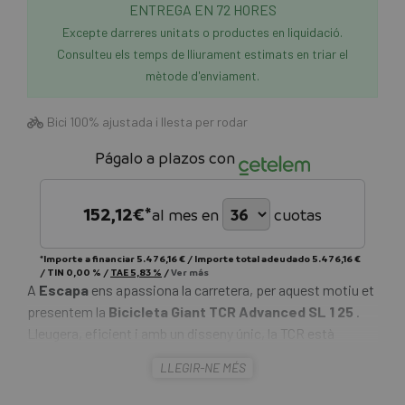
ENTREGA EN 72 HORES
Excepte darreres unitats o productes en liquidació.
Consulteu els temps de lliurament estimats en triar el
mètode d'enviament.
Bici 100% ajustada i llesta per rodar
Págalo a plazos con
152,12
€*
al mes en
cuotas
*Importe a financiar
5.476,16 €
/
Importe total adeudado
5.476,16 €
/
TIN
0,00 %
/
TAE
5,83 %
/
Ver más
A
Escapa
ens apassiona la carretera, per aquest motiu et
presentem la
Bicicleta Giant TCR Advanced SL 1 25
.
Lleugera, eficient i amb un disseny únic, la TCR està
dissenyada per gaudir com mai de les teves rutes sobre la
LLEGIR-NE MÉS
carretera.