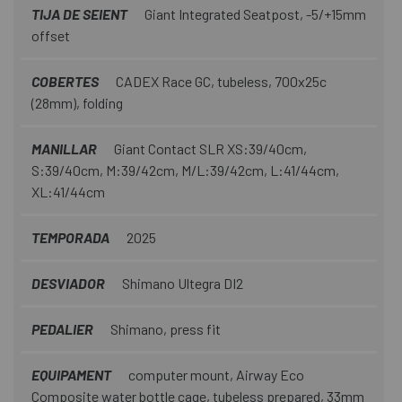
TIJA DE SEIENT
Giant Integrated Seatpost, -5/+15mm
offset
COBERTES
CADEX Race GC, tubeless, 700x25c
(28mm), folding
MANILLAR
Giant Contact SLR XS:39/40cm,
S:39/40cm, M:39/42cm, M/L:39/42cm, L:41/44cm,
XL:41/44cm
TEMPORADA
2025
DESVIADOR
Shimano Ultegra DI2
PEDALIER
Shimano, press fit
EQUIPAMENT
computer mount, Airway Eco
Composite water bottle cage, tubeless prepared, 33mm