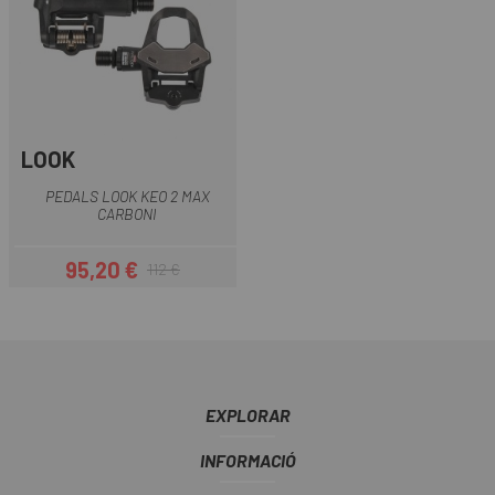
LOOK
PEDALS LOOK KEO 2 MAX
CARBONI
95,20 €
112 €
Preu
Preu regular
EXPLORAR
INFORMACIÓ