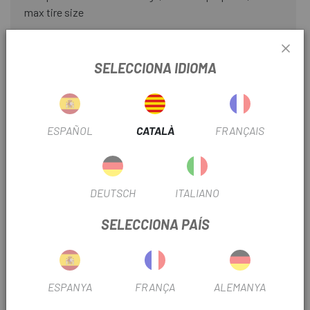
max tire size
CINTA MANILLAR
Stratus Lite 2.0
SELECCIONA IDIOMA
SEIENT
Giant Fleet SLR
MATERIAL
Carbono
ESPAÑOL
CATALÀ
FRANÇAIS
MODALITAT CARRETERA
Rendimiento
FRENO
Disco
DEUTSCH
ITALIANO
SELECCIONA PAÍS
RUEDA
700
Nº PIÑONES
12V
ESPANYA
FRANÇA
ALEMANYA
OUTLET
Si