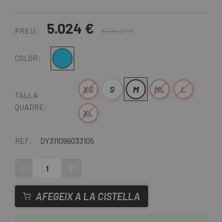
5.024 €
PREU:
8.374,00 €
Blau
COLOR:
XS
S
M
ML
L
TALLA
QUADRE:
XL
REF:
DY311096033105
-
+
AFEGEIX A LA CISTELLA