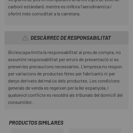
carboni estàndard, mentre es millora l'aerodinàmica i
oferint més comoditat a la carretera.
DESCÀRREC DE RESPONSABILITAT
Biciescapa limita la responsabilitat al preu de compra, no
assumint responsabilitat per errors de presentació si es
prenen les precaucions necessàries. L'empresa no respon
per variacions de productes fetes per fabricants ni per
danys derivats del mal ús dels productes. Les condicions
generals de venda es regeixen per la llei espanyola, i
qualsevol conflicte es resoldrà als tribunals del domicili del
consumidor.
PRODUCTOS SIMILARES
-2