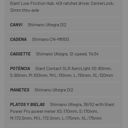
Giant Low Friction Hub, 40t ratchet driver, CenterLock,
12mm thru-axle
CANVI
Shimano Ultegra Di2
CADENA
Shimano CN-M8100
CASSETTE
Shimano Ultegra, 12-speed, 11x34
POTÈNCIA
Giant Contact SLR AeroLight XS:80mm,
S:90mm, M:100mm, M/L:110mm, L:110mm, XL:120mm
MANETES
Shimano Ultegra Di2
PLATOS Y BIELAS
Shimano Ultegra, 36/52 with Giant
Power Pro power meter XS:170mm, S:170mm,
M:172.5mm, M/L:172.5mm, L:175mm, XL:175mm