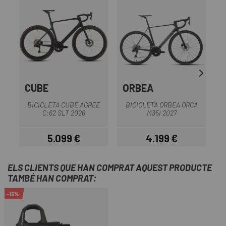
OU
CUBE
ORBEA
BICICLETA CUBE AGREE
BICICLETA ORBEA ORCA
C:62 SLT 2026
M35I 2027
5.099 €
4.199 €
Preu
Preu
ELS CLIENTS QUE HAN COMPRAT AQUEST PRODUCTE
TAMBÉ HAN COMPRAT:
-15%