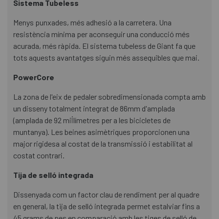
Sistema Tubeless
Menys punxades, més adhesió a la carretera. Una
resistència mínima per aconseguir una conducció més
acurada, més ràpida. El sistema tubeless de Giant fa que
tots aquests avantatges siguin més assequibles que mai.
PowerCore
La zona de l'eix de pedaler sobredimensionada compta amb
un disseny totalment integrat de 86mm d'amplada
(amplada de 92 mil·límetres per a les bicicletes de
muntanya). Les beines asimètriques proporcionen una
major rigidesa al costat de la transmissió i estabilitat al
costat contrari.
Tija de selló integrada
Dissenyada com un factor clau de rendiment per al quadre
en general, la tija de selló integrada permet estalviar fins a
45 grams de pes en comparació amb les tiges de selló de