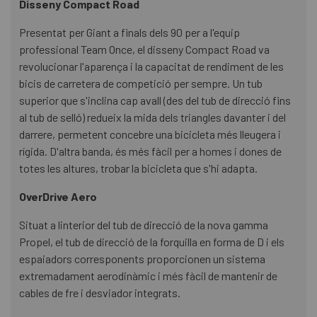
Disseny Compact Road
Presentat per Giant a finals dels 90 per a l'equip
professional Team Once, el disseny Compact Road va
revolucionar l'aparença i la capacitat de rendiment de les
bicis de carretera de competició per sempre. Un tub
superior que s'inclina cap avall (des del tub de direcció fins
al tub de selló) redueix la mida dels triangles davanter i del
darrere, permetent concebre una bicicleta més lleugera i
rígida. D'altra banda, és més fàcil per a homes i dones de
totes les altures, trobar la bicicleta que s'hi adapta.
OverDrive Aero
Situat a linterior del tub de direcció de la nova gamma
Propel, el tub de direcció de la forquilla en forma de D i els
espaiadors corresponents proporcionen un sistema
extremadament aerodinàmic i més fàcil de mantenir de
cables de fre i desviador integrats.