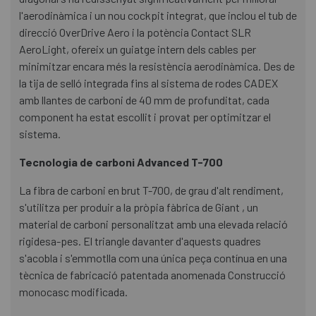
l'aerodinàmica i un nou cockpit integrat, que inclou el tub de
direcció OverDrive Aero i la potència Contact SLR
AeroLight, ofereix un guiatge intern dels cables per
minimitzar encara més la resistència aerodinàmica. Des de
la tija de selló integrada fins al sistema de rodes CADEX
amb llantes de carboni de 40 mm de profunditat, cada
component ha estat escollit i provat per optimitzar el
sistema.
Tecnologia de carboni Advanced T-700
La fibra de carboni en brut T-700, de grau d'alt rendiment,
s'utilitza per produir a la pròpia fàbrica de Giant , un
material de carboni personalitzat amb una elevada relació
rigidesa-pes. El triangle davanter d'aquests quadres
s'acobla i s'emmotlla com una única peça contínua en una
tècnica de fabricació patentada anomenada Construcció
monocasc modificada.