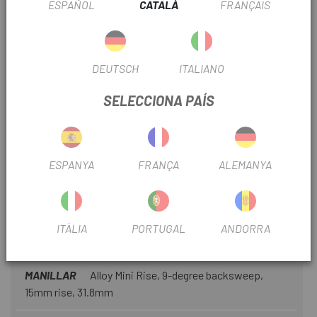
ESPAÑOL
CATALÀ
FRANÇAIS
CASSETTE
Shimano CUES CS-LG300-9, 9 speed, 11-
46t
DEUTSCH
ITALIANO
POTÈNCIA
3D-forged alloy, 31.8mm, 7-degree rise
SELECCIONA PAÍS
PLATOS Y BIELAS
Narrow Wide Steel 42T
SEIENT
Bridge Sport, Steel rails, 155/143mm
ESPANYA
FRANÇA
ALEMANYA
TIJA DE SEIENT
Alloy, 12mm offset, 2-bolt clamp,
27.2mm
ITÀLIA
PORTUGAL
ANDORRA
COBERTES
Pathfinder Wirebead Fast Gravel 700X40C
MANILLAR
Alloy Mini Rise, 9-degree backsweep,
15mm rise, 31.8mm