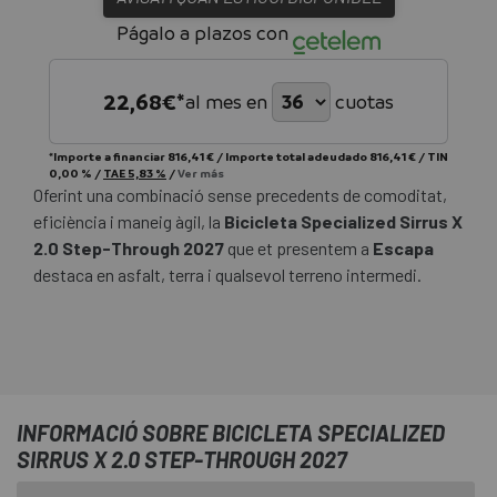
Págalo a plazos con
22,68
€*
al mes en
cuotas
*Importe a financiar
816,41 €
/
Importe total adeudado
816,41 €
/
TIN
0,00 %
/
TAE
5,83 %
/
Ver más
Oferint una combinació sense precedents de comoditat,
eficiència i maneig àgil, la
Bicicleta Specialized Sirrus X
2.0 Step-Through 2027
que et presentem a
Escapa
destaca en asfalt, terra i qualsevol terreno intermedi.
INFORMACIÓ SOBRE BICICLETA SPECIALIZED
SIRRUS X 2.0 STEP-THROUGH 2027