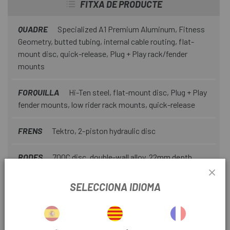
FITXA DE PRODUCTE
QUADRE
Specialized A1 Premium Aluminum, Fitness
Geometry, butted tubing, internal cable routing, flat-
mount disc, quick-release, Plug + Play rack/fender
mounts
FORQUILLA
Hi-Ten steel, flat-mount disc, Plug + Play
fender mounts, low rider rack mounts, quick-release
FRENS
Tektro, 2-piston hydraulic disc
RODES
700C disc, double-wall alloy, 22mm depth,
21mm internal width, 32h
SELECCIONA IDIOMA
CANVI
Shimano Cues 9-speed
CADENA
KMC eGlide for 11-Speed Cues