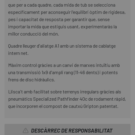
que per a cada quadre, cada mida de tub se selecciona
específicament per aconseguir l'equilibri òptim de rigidesa,
pes i capacitat de resposta per garantir que, sense
importar la mida que estiguis usant, experimentaràs la
millor conducció del món.
Quadre lleuger d'aliatge A1 amb un sistema de cablatge
intern net.
Màxim control gràcies a un canvi de marxes intuïtiu amb
una transmissió 1x9 d'ampli rang (11-46 dents) i potents
frens de disc hidràulics.
Llisca't amb facilitat sobre terrenys irregulars gràcies als
pneumàtics Specialized Pathfinder 40c de rodament ràpid,
que incorporen el compost de cautxú Gripton patentat.
DESCÀRREC DE RESPONSABILITAT