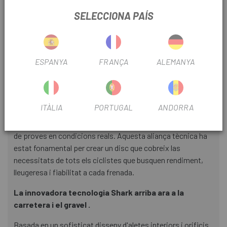
professional que competeix al més alt nivell internacional
SELECCIONA PAÍS
en competicions World Tour com el Tour de França, la Volta
a Espanya o Clàssiques com la Paris- Roubaix , la Milà-San
Remo, la Lieja-Bastonya-Lieja o l'Amstel Race . Gràcies a
aquest valuós feedback, els enginyers de Galfer han pogut
ESPANYA
FRANÇA
ALEMANYA
optimitzar aspectes clau com ara la rigidesa lateral, la
modulació de la frenada i la dissipació tèrmica.
L'ús intensiu en competició, incloent-hi carreres exigents
ITÀLIA
PORTUGAL
ANDORRA
com las clàssiques de primavera, el Tour de França o La
Vuelta a Espanya, ha convertit l'equip en un autèntic banc
de proves en condicions reals. Aquesta aliança tècnica ha
estat fonamental per crear un disc que cobreix las
necessitats de tots els ciclistes que busquen rendiment,
lleugeresa i fiabilitat a cada frenada.
La innovadora tecnologia Shark arriba ara a la
carretera i el gravel .
Basada en un sofisticat disseny d'aletes interiors i orificis