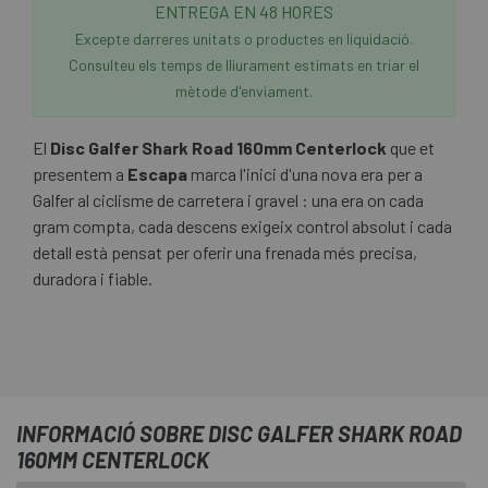
ENTREGA EN 48 HORES
Excepte darreres unitats o productes en liquidació.
Consulteu els temps de lliurament estimats en triar el
mètode d'enviament.
El
Disc Galfer Shark Road 160mm Centerlock
que et
presentem a
Escapa
marca l'inici d'una nova era per a
Galfer al ciclisme de carretera i gravel : una era on cada
gram compta, cada descens exigeix control absolut i cada
detall està pensat per oferir una frenada més precisa,
duradora i fiable.
INFORMACIÓ SOBRE DISC GALFER SHARK ROAD
160MM CENTERLOCK