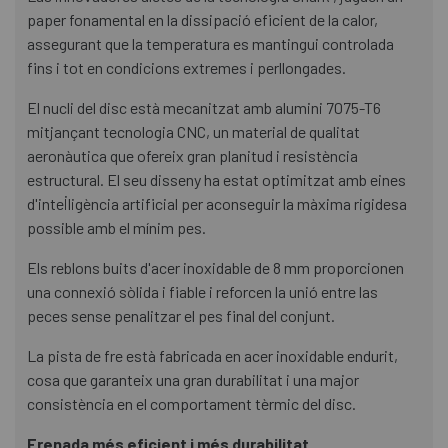
paper fonamental en la dissipació eficient de la calor,
assegurant que la temperatura es mantingui controlada
fins i tot en condicions extremes i perllongades.
El nucli del disc està mecanitzat amb alumini 7075-T6
mitjançant tecnologia CNC, un material de qualitat
aeronàutica que ofereix gran planitud i resistència
estructural. El seu disseny ha estat optimitzat amb eines
d'intel·ligència artificial per aconseguir la màxima rigidesa
possible amb el mínim pes.
Els reblons buits d'acer inoxidable de 8 mm proporcionen
una connexió sòlida i fiable i reforcen la unió entre las
peces sense penalitzar el pes final del conjunt.
La pista de fre està fabricada en acer inoxidable endurit,
cosa que garanteix una gran durabilitat i una major
consistència en el comportament tèrmic del disc.
Frenada més eficient i més durabilitat