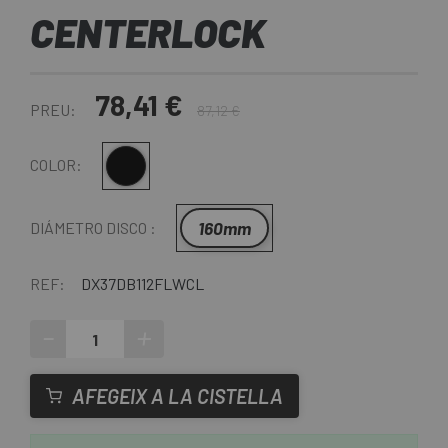
CENTERLOCK
78,41 €
PREU:
87,12 €
Negre
COLOR:
160mm
DIÁMETRO DISCO :
REF:
DX37DB112FLWCL
-
+
AFEGEIX A LA CISTELLA