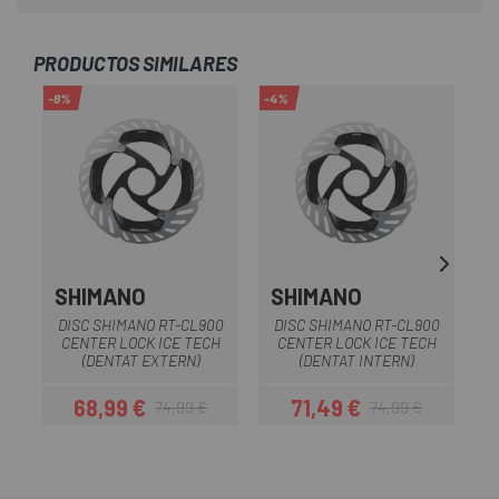
PRODUCTOS SIMILARES
-8%
-4%
-1
SHIMANO
SHIMANO
DISC SHIMANO RT-CL900
DISC SHIMANO RT-CL900
D
CENTER LOCK ICE TECH
CENTER LOCK ICE TECH
(DENTAT EXTERN)
(DENTAT INTERN)
68,99 €
71,49 €
74,99 €
74,99 €
Preu
Preu regular
Preu
Preu regular