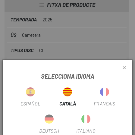
FITXA DE PRODUCTE
TEMPORADA
2025
ÚS
Carretera
TIPUS DISC
CL
DIÁMETRO DISCO
160mm
SELECCIONA IDIOMA
INFORMACIÓ DEL PRODUCTE
ESPAÑOL
CATALÀ
FRANÇAIS
Desenvolupat pels professionals, pensat per a cada
ciclista
El Shark Road ha estat desenvolupat i perfeccionat en
DEUTSCH
ITALIANO
col·laboració amb el Lotto Cycling Team , equip