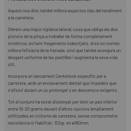
Aquest nou disc també millora aspectes clau del rendiment
a la carretera:
Ofereix una major rigidesa lateral, cosa que obliga els dos
pistons de la pinça a treballar de forma completament
simètrica, evitant fregaments indesitjats. Això no només
millora l'eficàcia de la frenada, sinó que també assegura un
desgast uniforme de las pastilles i augmenta la seva vida
útil.
Incorpora un tancament Centerlock específic per a
carretera, amb un enclavament dentat que impedeix que
s'afluixi durant un ús prolongat o en descensos exigents.
Tot el conjunt ha estat dissenyat per tenir un pes inferior
entre 10-20 grams davant d'altres opcions àmpliament
utilitzades en ciclisme de carretera, sense comprometre
resistència ni fiabilitat: 102gr. en ø160mm