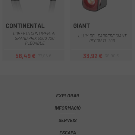
CONTINENTAL
GIANT
COBERTA CONTINENTAL
LLUM DEL DARRERE GIANT
GRAND PRIX 5000 700
RECON TL 200
PLEGABLE
58,49 €
33,92 €
77,95 €
39,90 €
Preu
Preu regular
Preu
Preu regular
EXPLORAR
INFORMACIÓ
SERVEIS
ESCAPA