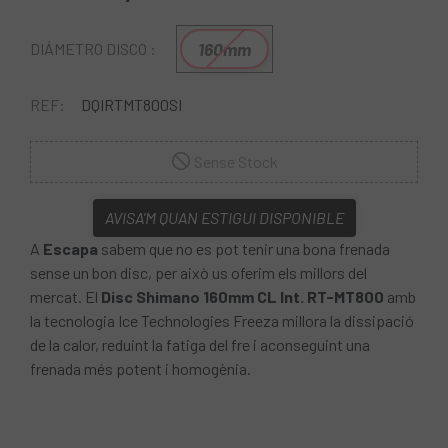
160mm
DIÁMETRO DISCO :
REF:
DQIRTMT800SI
Sense Stock
AVISA'M QUAN ESTIGUI DISPONIBLE
A
Escapa
sabem que no es pot tenir una bona frenada
sense un bon disc, per això us oferim els millors del
mercat. El
Disc Shimano 160mm CL Int. RT-MT800
amb
la tecnologia Ice Technologies Freeza millora la dissipació
de la calor, reduint la fatiga del fre i aconseguint una
frenada més potent i homogènia.