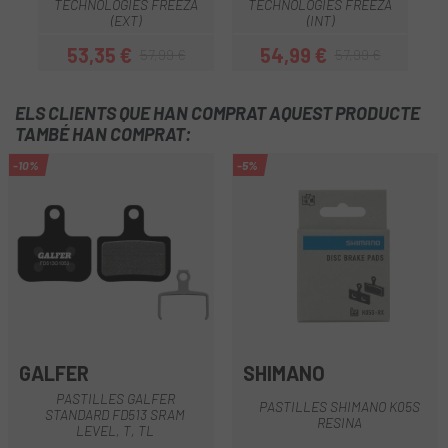
TECHNOLOGIES FREEZA
TECHNOLOGIES FREEZA
(EXT)
(INT)
53,35 €
54,99 €
57,99 €
57,99 €
Preu
Preu regular
Preu
Preu regular
ELS CLIENTS QUE HAN COMPRAT AQUEST PRODUCTE
TAMBÉ HAN COMPRAT:
-10%
-5%
GALFER
SHIMANO
PASTILLES GALFER
PASTILLES SHIMANO K05S
STANDARD FD513 SRAM
RESINA
LEVEL, T, TL