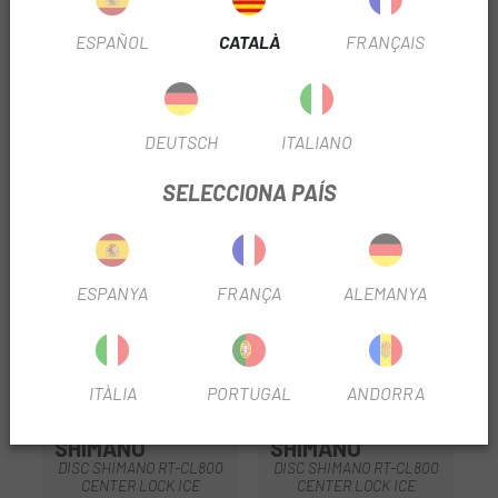
Els lleugers i compactes discos de fre DEORE XT RT-
RT800 de SHIMANO dissipen la calor ràpidament gràcies al
ESPAÑOL
CATALÀ
FRANÇAIS
sistema de gestió de calor ICE TECHNOLOGIES FREEZA.
La instal·lació i retirada dels discos és ràpida i senzilla amb
el disseny CENTER LOCK de SHIMANO.
DEUTSCH
ITALIANO
SELECCIONA PAÍS
PRODUCTOS SIMILARES
-8%
-5%
-3
ESPANYA
FRANÇA
ALEMANYA
ITÀLIA
PORTUGAL
ANDORRA
SHIMANO
SHIMANO
DISC SHIMANO RT-CL800
DISC SHIMANO RT-CL800
CENTER LOCK ICE
CENTER LOCK ICE