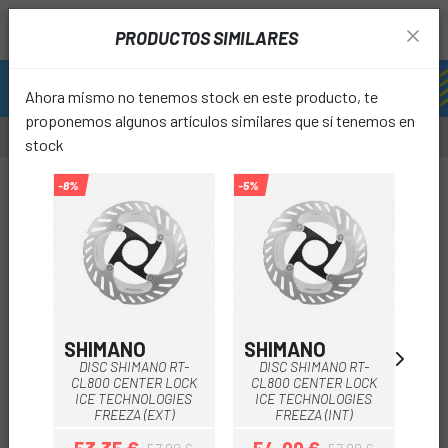
PRODUCTOS SIMILARES
Ahora mismo no tenemos stock en este producto, te
proponemos algunos artículos similares que sí tenemos en
stock
-8%
-8%
-5%
-3%
favori
SHIMANO
SHIMANO
SH
DISC SHIMANO RT-
DISC SHIMANO RT-
CL800 CENTER LOCK
CL800 CENTER LOCK
DI
ICE TECHNOLOGIES
ICE TECHNOLOGIES
FREEZA (EXT)
FREEZA (INT)