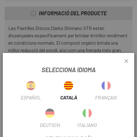
INFORMACIÓ DEL PRODUCTE
Les Pastilles Discos Clarks Shimano XTR estan
dissenyades específicament per brindar el millor rendiment
en condicions normals. El compost orgànic brinda una
millor reducció del soroll, així com una frenada més gran.
Compatible amb;
SELECCIONA IDIOMA
Clarks M1
Clarks M2 (núm. de sèrie L)
ESPAÑOL
CATALÀ
FRANÇAIS
Clarks M3
Clarks CHM-8
clarks cmd-22
DEUTSCH
ITALIANO
Clarks CMD-22FM