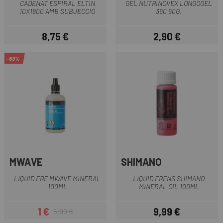
CADENAT ESPIRAL ELTIN
GEL NUTRINOVEX LONGOGEL
10X1800 AMB SUBJECCIÓ
360 60G.
8,75 €
2,90 €
Preu
Preu
-83%
MWAVE
SHIMANO
LIQUID FRE MWAVE MINERAL
LIQUID FRENS SHIMANO
100ML
MINERAL OIL 100ML
1 €
9,99 €
5,90 €
Preu
Preu regular
Preu