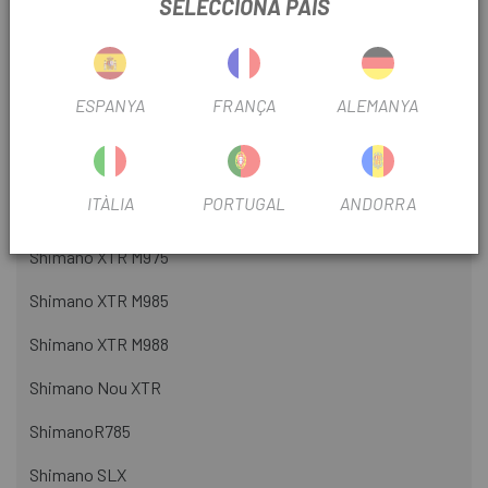
SELECCIONA PAÍS
Shimano Deore M615
Shimano Deore XT
ESPANYA
FRANÇA
ALEMANYA
Shimano XT M785
Shimano XTR
ITÀLIA
PORTUGAL
ANDORRA
Shimano XTR M965
Shimano XTR M975
Shimano XTR M985
Shimano XTR M988
Shimano Nou XTR
ShimanoR785
Shimano SLX