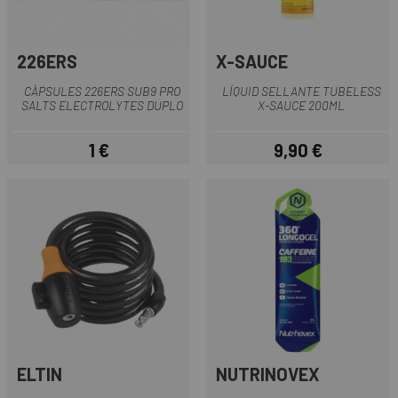
226ERS
X-SAUCE
CÀPSULES 226ERS SUB9 PRO
LÍQUID SELLANTE TUBELESS
SALTS ELECTROLYTES DUPLO
X-SAUCE 200ML
1 €
9,90 €
Preu
Preu
ELTIN
NUTRINOVEX