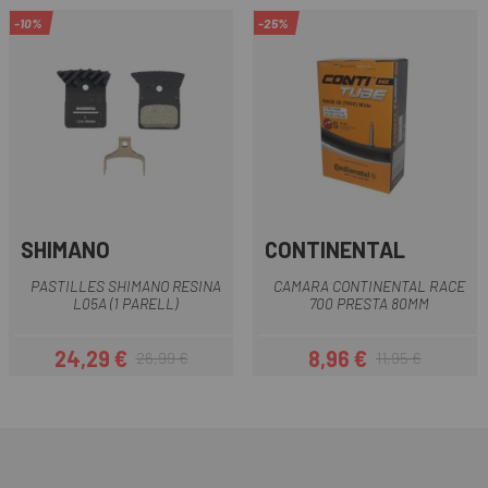
-10%
-25%
SHIMANO
CONTINENTAL
PASTILLES SHIMANO RESINA
CAMARA CONTINENTAL RACE
L05A (1 PARELL)
700 PRESTA 80MM
24,29 €
8,96 €
26,99 €
11,95 €
Preu
Preu regular
Preu
Preu regular