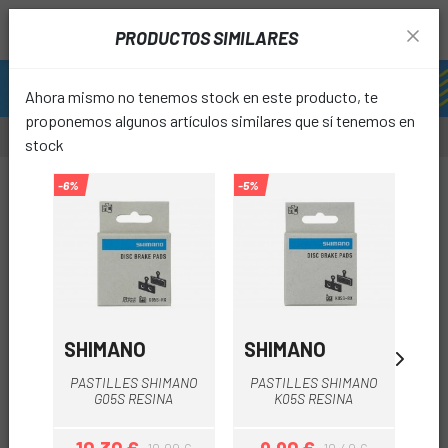
PRODUCTOS SIMILARES
Ahora mismo no tenemos stock en este producto, te
proponemos algunos artículos similares que sí tenemos en
stock
-20%
-6%
-5%
favori
SHIMANO
SHIMANO
CL
P
PASTILLES SHIMANO
PASTILLES SHIMANO
SH
G05S RESINA
K05S RESINA