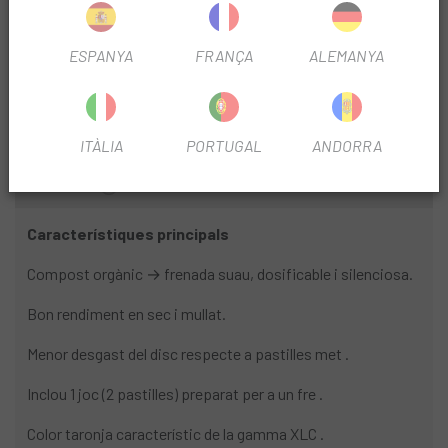
cuidant a més el desgast del disc.
ORGANIQUES
FITXA DE PRODUCTE
ESPANYA
FRANÇA
ALEMANYA
FRENO
Disco
ITÀLIA
PORTUGAL
ANDORRA
INFORMACIÓ DEL PRODUCTE
Característiques principals
Compost orgànic → frenada suau, dosificable i silenciosa.
Bon rendiment en sec i mullat.
Menor desgast del disc respecte a pastilles met .
Inclou 1 joc (2 pastilles) preparat per a un fre .
Color taronja característic de la gamma XLC .