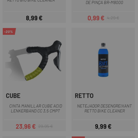
DE PINÇA BR-M8000
8,99 €
0,99 €
4,29 €
Preu
Preu
Preu regular
-20%
CUBE
RETTO
CINTA MANILLAR CUBE ACID
NETEJADOR DESENGREIXANT
LENKERBAND CC 3,5 CMPT
RETTO BIKE CLEANER
23,96 €
9,99 €
29,95 €
Preu
Preu regular
Preu