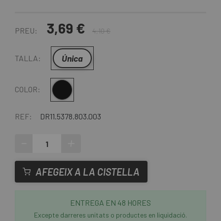
3,69 €
PREU:
4,10 €
Única
TALLA:
Multi
COLOR:
REF:
DR11.5378.803.003
-
+
AFEGEIX A LA CISTELLA
ENTREGA EN 48 HORES
Excepte darreres unitats o productes en liquidació.