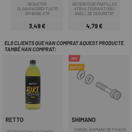
REDUCTOR
RETENCIÓ DE PASTILLES
R
OLIVA/RACORD/ FUETÓ
XTR/ULTEGRA/XT/105 I
SM-BH90 XTR
ANELL DE SEGURETAT
3,49 €
4,79 €
Preu
Preu
ELS CLIENTS QUE HAN COMPRAT AQUEST PRODUCTE
TAMBÉ HAN COMPRAT:
-76%
OUTLET
RETTO
SHIMANO
CARGOL SHIMANO DE FIXACIÓ
RETTO BIO BIKE CLEANER