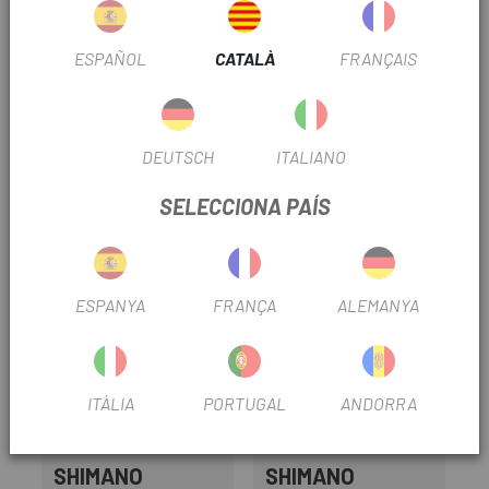
ÚS
Btt
ESPAÑOL
CATALÀ
FRANÇAIS
INFORMACIÓ DEL PRODUCTE
*La imatge pot no cenyir-se a la realitat*
DEUTSCH
ITALIANO
SELECCIONA PAÍS
PRODUCTOS SIMILARES
ESPANYA
FRANÇA
ALEMANYA
ITÀLIA
PORTUGAL
ANDORRA
SHIMANO
SHIMANO