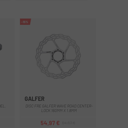
-15%
GALFER
Multi
DEL.
DISC FRE GALFER WAVE ROAD CENTER-
LOCK 160MM X 1.8MM
54,97 €
64,67 €
Preu
Preu regular