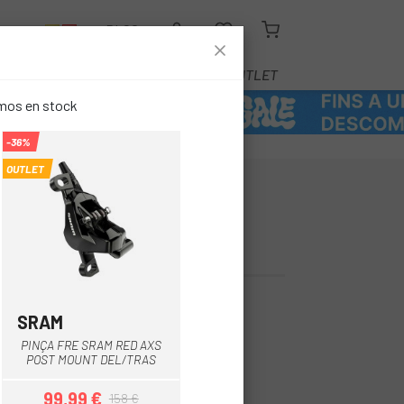
R
BLOG
EQUIPAMENT
SERVEIS
OUTLET
emos en stock
-36%
OUTLET
HIMANO DER.
810 11V.
SRAM
Gris
Negre
PINÇA FRE SRAM RED AXS
POST MOUNT DEL/TRAS
99,99 €
158 €