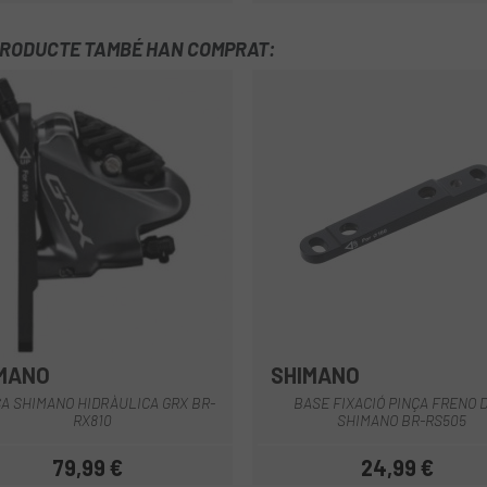
PRODUCTE TAMBÉ HAN COMPRAT:
MANO
SHIMANO
Multi
A SHIMANO HIDRÀULICA GRX BR-
BASE FIXACIÓ PINÇA FRENO 
RX810
SHIMANO BR-RS505
79,99 €
24,99 €
Preu
Preu