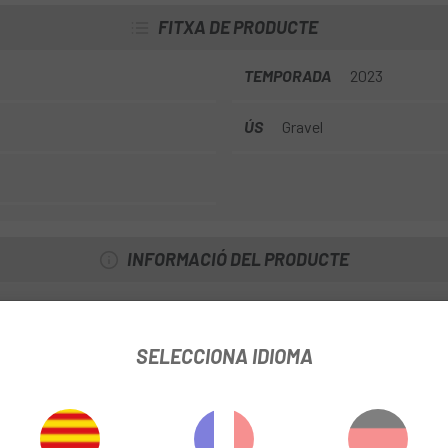
FITXA DE PRODUCTE
TEMPORADA
2023
ÚS
Gravel
INFORMACIÓ DEL PRODUCTE
rava
SELECCIONA IDIOMA
s vials de nivell superior