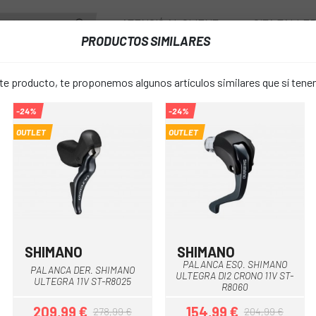
ATENCIÓ AL CLIENT
CITA TALLE
PRODUCTOS SIMILARES
PONENTS
RODES
ACCESSORIS
VESTUARI
 producto, te proponemos algunos artículos similares que sí ten
-24%
-24%
PALANCA SHIMANO DER. HIDR. ST-RX810 11V.
OUTLET
OUTLET
PALANCA S
favorite_border
HIDR. ST-RX
242,99 €
PREU:
SHIMANO
SHIMANO
PALANCA ESQ. SHIMANO
PALANCA DER. SHIMANO
ULTEGRA DI2 CRONO 11V ST-
Unica
TALLA:
ULTEGRA 11V ST-R8025
R8060
209,99 €
154,99 €
278,99 €
204,99 €