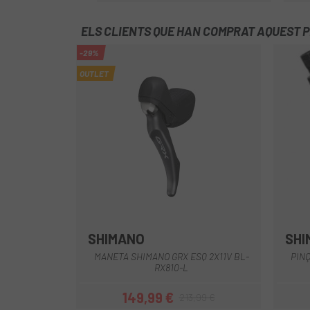
ELS CLIENTS QUE HAN COMPRAT AQUEST 
-29%
OUTLET
SHIMANO
SHI
Negre
MANETA SHIMANO GRX ESQ 2X11V BL-
PINÇ
RX810-L
149,99 €
213,99 €
Preu
Preu regular