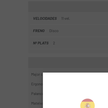
VELOCIDADES
11 vel.
FRENO
Disco
Nº PLATS
2
Major control de terrenys mixtos
Ergonomia de palanca i suport inspirada en la g
Palanca de fre antilliscant
Mateixa operació de canvi de llum que els sisteme