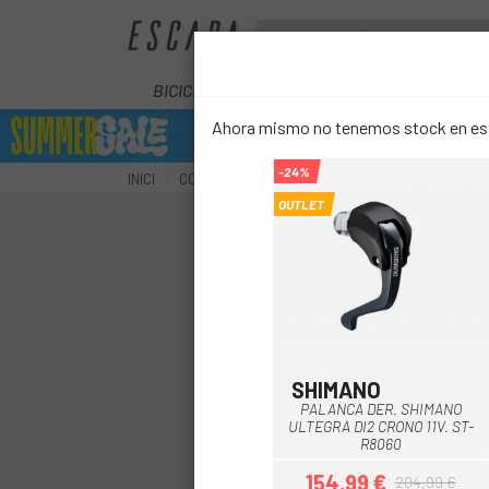
BICICLETES
ELÈCTRIQUES
COM
Ahora mismo no tenemos stock en este
-24%
INICI
COMPONENTS
FRENS
RECANVIS FRENS
OUTLET
SHIMANO
PALANCA DER. SHIMANO
ULTEGRA DI2 CRONO 11V. ST-
R8060
154,99 €
204,99 €