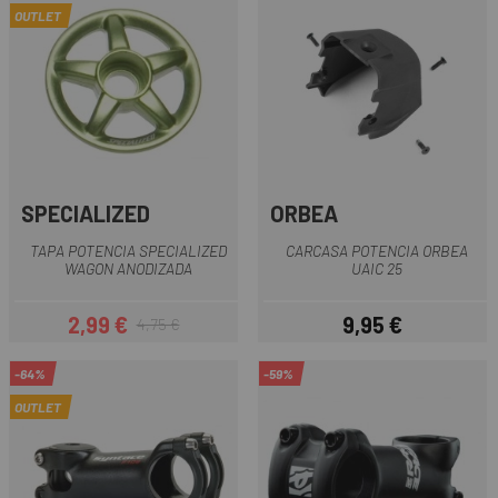
OUTLET
SPECIALIZED
ORBEA
TAPA POTENCIA SPECIALIZED
CARCASA POTENCIA ORBEA
WAGON ANODIZADA
UAIC 25
2,99 €
9,95 €
4,75 €
Precio
Precio regular
Precio
-64%
-59%
OUTLET