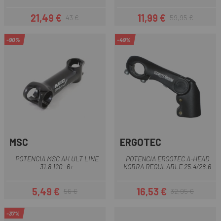
21,49 €
11,99 €
43 €
59,95 €
Precio
Precio regular
Precio
Precio regular
-90%
-49%
MSC
ERGOTEC
POTENCIA MSC AH ULT LINE
POTENCIA ERGOTEC A-HEAD
31.8 120 -6+
KOBRA REGULABLE 25.4/28.6
5,49 €
16,53 €
56 €
32,95 €
Precio
Precio regular
Precio
Precio regular
-37%