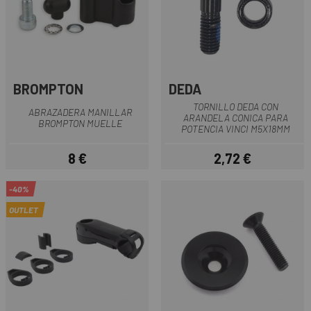
BROMPTON
DEDA
TORNILLO DEDA CON
ABRAZADERA MANILLAR
ARANDELA CONICA PARA
BROMPTON MUELLE
POTENCIA VINCI M5X18MM
8 €
2,72 €
Precio
Precio
-40%
OUTLET