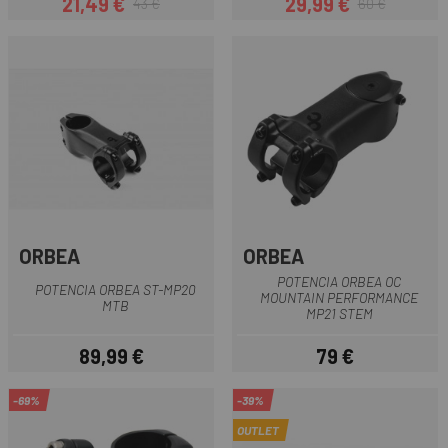
21,49 €
29,99 €
43 €
60 €
Precio
Precio regular
Precio
Precio regular
ORBEA
ORBEA
POTENCIA ORBEA OC
POTENCIA ORBEA ST-MP20
MOUNTAIN PERFORMANCE
MTB
MP21 STEM
89,99 €
79 €
Precio
Precio
-69%
-39%
OUTLET