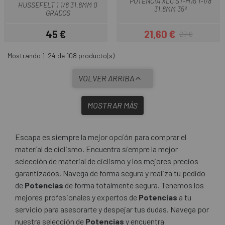
POTENCIA XLC ST-M15 1-1/8
HUSSEFELT 1 1/8 31.8MM 0
31.8MM 35º
GRADOS
45 €
21,60 €
27 €
Precio
Precio
Precio regular
Mostrando 1-24 de 108 producto(s)
VOLVER ARRIBA
MOSTRAR MÁS
Escapa es siempre la mejor opción para comprar el
material de ciclismo. Encuentra siempre la mejor
selección de material de ciclismo y los mejores precios
garantizados. Navega de forma segura y realiza tu pedido
de
Potencias
de forma totalmente segura. Tenemos los
mejores profesionales y expertos de
Potencias
a tu
servicio para asesorarte y despejar tus dudas. Navega por
nuestra selección de
Potencias
y encuentra