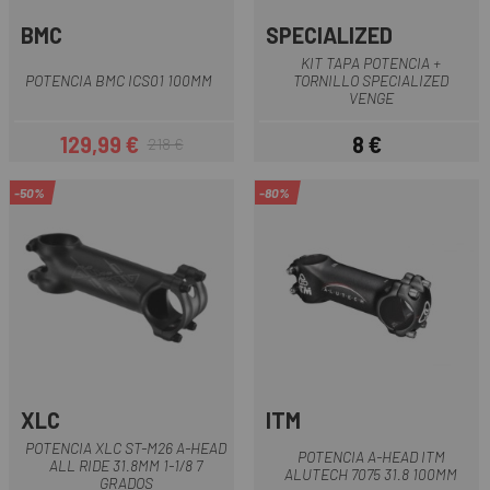
BMC
SPECIALIZED
KIT TAPA POTENCIA +
POTENCIA BMC ICS01 100MM
TORNILLO SPECIALIZED
VENGE
129,99 €
8 €
218 €
Precio
Precio regular
Precio
-50%
-80%
XLC
ITM
POTENCIA XLC ST-M26 A-HEAD
POTENCIA A-HEAD ITM
ALL RIDE 31.8MM 1-1/8 7
ALUTECH 7075 31.8 100MM
GRADOS