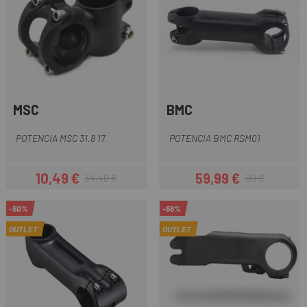
MSC
BMC
POTENCIA MSC 31.8 17
POTENCIA BMC RSM01
10,49 €
59,99 €
34,40 €
99 €
Precio
Precio regular
Precio
Precio regular
-50%
-56%
OUTLET
OUTLET