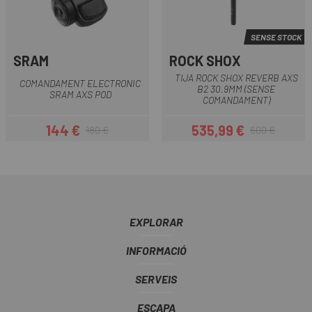
SENSE STOCK
SRAM
ROCK SHOX
TIJA ROCK SHOX REVERB AXS
COMANDAMENT ELECTRONIC
B2 30.9MM (SENSE
SRAM AXS POD
COMANDAMENT)
144 €
535,99 €
180 €
600 €
Preu
Preu regular
Preu
Preu regular
EXPLORAR
INFORMACIÓ
SERVEIS
ESCAPA