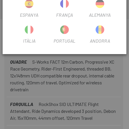
ESPANYA
FRANÇA
ALEMANYA
INFORMACIÓ SOBRE QUADRE SPECIALIZED S-
WORKS EPIC 9 2027
ITÀLIA
PORTUGAL
ANDORRA
FITXA DE PRODUCTE
QUADRE
S-Works FACT 12m Carbon, Progressive XC
Race Geometry, Rider-First Engineered, threaded BB,
12x148mm UDH compatible rear dropout, internal cable
routing, 120mm of travel, Optimized for wireless
drivetrain
FORQUILLA
RockShox SID ULTIMATE Flight
Attendant, Ride Dynamics developed 3 position, Debon
Air, 15x110mm, 44mm offset, 120mm Travel