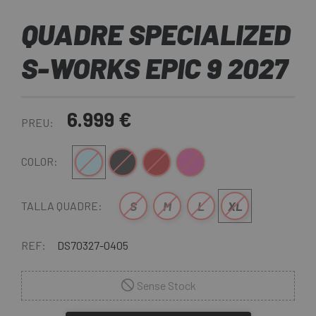
QUADRE SPECIALIZED
S-WORKS EPIC 9 2027
6.999 €
PREU:
Blau Clar
Negre
Vermell-Blau
Rosa
COLOR:
S
M
L
XL
TALLA QUADRE:
REF:
DS70327-0405
Sense Stock