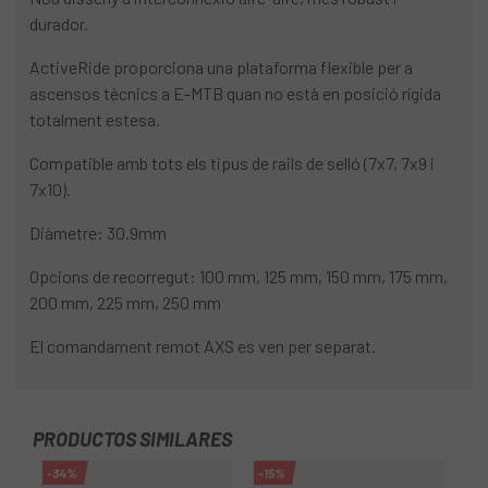
durador.
ActiveRide proporciona una plataforma flexible per a
ascensos tècnics a E-MTB quan no està en posició rígida
totalment estesa.
Compatible amb tots els tipus de rails de selló (7x7, 7x9 i
7x10).
Diàmetre: 30.9mm
Opcions de recorregut: 100 mm, 125 mm, 150 mm, 175 mm,
200 mm, 225 mm, 250 mm
El comandament remot AXS es ven per separat.
PRODUCTOS SIMILARES
-34%
-15%
-1