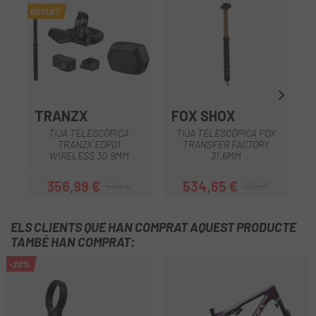
OUTLET
TRANZX
FOX SHOX
TIJA TELESCÒPICA
TIJA TELESCÒPICA FOX
TRANZX EDP01
TRANSFER FACTORY
WIRELESS 30.9MM
31.6MM
356,99 €
534,65 €
549 €
629 €
Preu
Preu regular
Preu
Preu regular
ELS CLIENTS QUE HAN COMPRAT AQUEST PRODUCTE
TAMBÉ HAN COMPRAT:
-20%