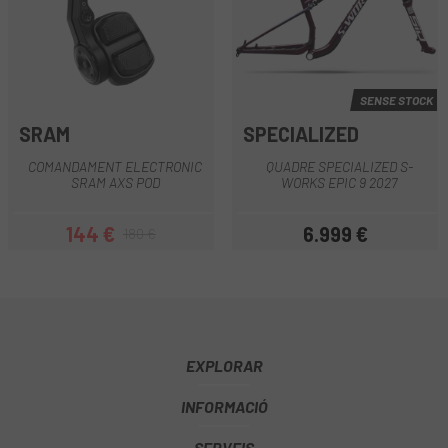
SENSE STOCK
SRAM
SPECIALIZED
COMANDAMENT ELECTRONIC
QUADRE SPECIALIZED S-
SRAM AXS POD
WORKS EPIC 9 2027
144 €
6.999 €
180 €
Preu
Preu regular
Preu
EXPLORAR
INFORMACIÓ
SERVEIS