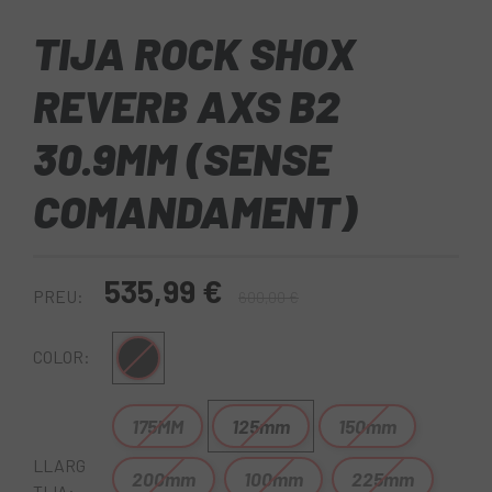
TIJA ROCK SHOX
REVERB AXS B2
30.9MM (SENSE
COMANDAMENT)
535,99 €
PREU:
600,00 €
Negre
COLOR:
175MM
125mm
150mm
LLARG
200mm
100mm
225mm
TIJA: