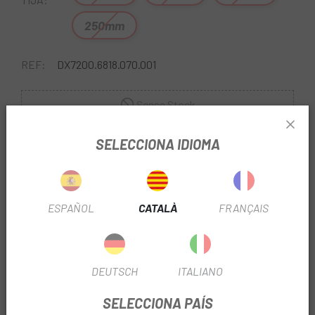
250mm
REF:
DX7200.6818.070.001
Sense Stock
SELECCIONA IDIOMA
AVISA'M QUAN ESTIGUI DISPONIBLE
Págalo a plazos con
ESPAÑOL
CATALÀ
FRANÇAIS
16,23
€*
al mes en
cuotas
*Importe a financiar
584,23 €
/
Importe total adeudado
584,23 €
/
TIN
0,00 %
/
TAE
5,83 %
/
Ver más
La
Tija Rock Shox Reverb AXS B2 30.9mm (Sense
DEUTSCH
ITALIANO
Comandament)
que us presentem a
Escapa
completa
SELECCIONA PAÍS
l'ecosistema AXS en brindar al ciclista controls