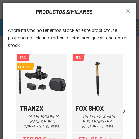
PRODUCTOS SIMILARES
Ahora mismo no tenemos stock en este producto, te
proponemos algunos artículos similares que sí tenemos en
stock
-10%
-34%
-15%
-15%
OUTLET
favori
TRANZX
FOX SHOX
FO
TIJA TELESCÒPICA
TIJA TELESCÒPICA
T
TRANZX EDP01
FOX TRANSFER
WIRELESS 30.9MM
FACTORY 31.6MM