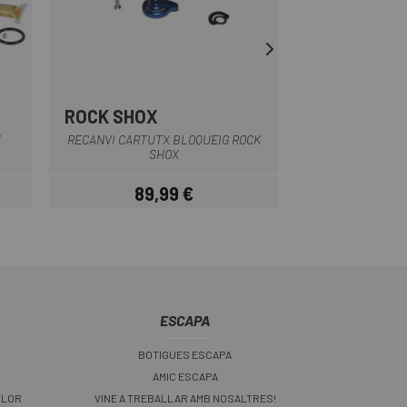
ROCK SHOX
ROCK SHOX
Multi
ROCK SHOX SPECIA
X
RECANVI CARTUTX BLOQUEIG ROCK
20 SHOCK SEAL 
SHOX
DAMPER SE
89,99 €
7
Preu
ESCAPA
BOTIGUES ESCAPA
AMIC ESCAPA
LLOR
VINE A TREBALLAR AMB NOSALTRES!