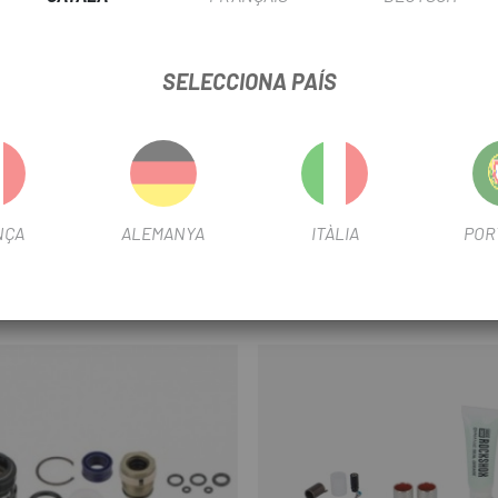
FITXA DE PRODUCTE
SELECCIONA PAÍS
INFORMACIÓ DEL PRODUCTE
sfer 30,9/31,6 m del 2022 en endavant.
NÇA
ALEMANYA
ITÀLIA
POR