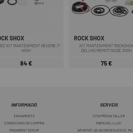
OCK SHOX
ROCK SHOX
Multi
Multi
REC KIT MANTENIMENT REVERB 17
KIT MANTENIMENT ROCKSHO
400H
DELUXE/REMOT/NUDE 200H
84 €
75 €
Preu
Preu
INFORMACIÓ
SERVEIS
ENVIAMENTS
CITA PRÈVIA TALLER
CONDICIONS DE COMPRA
MAPA DEL LLOC
PAGAMENT SEGUR
APUNTA'T JA I ACONSEGUEIX EL MI