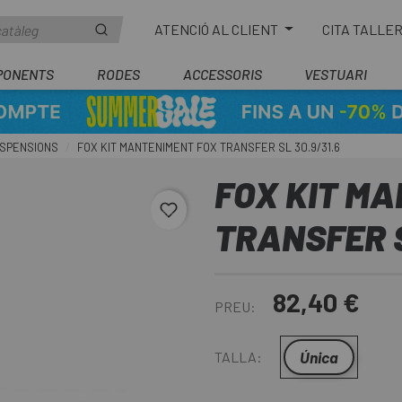
ATENCIÓ AL CLIENT
CITA TALLE
PONENTS
RODES
ACCESSORIS
VESTUARI
USPENSIONS
FOX KIT MANTENIMENT FOX TRANSFER SL 30.9/31.6
FOX KIT M
favorite_border
TRANSFER S
82,40 €
PREU:
Única
TALLA: