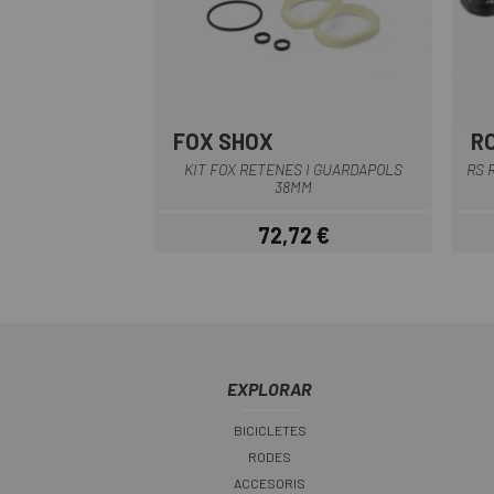
FOX SHOX
R
Multi
KIT FOX RETENES I GUARDAPOLS
RS 
38MM
72,72 €
Preu
EXPLORAR
BICICLETES
RODES
ACCESORIS