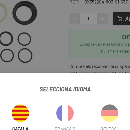
REF:
DX352204-803-01-637
-
+
A
ENT
Excepte darreres unitats o p
lliurament estim
Compra els recanvis de suspensi
kit Fox manteniment Fox Tra
SELECCIONA IDIOMA
liar
MENT FOX TRANSFER SL 30.9/31.6
CATALÀ
FRANÇAIS
DEUTSCH