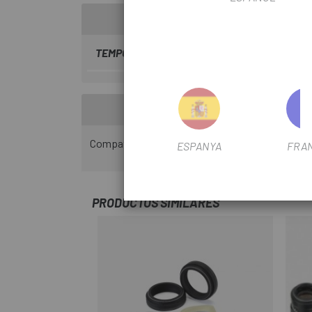
TEMPORADA
2022
Compatible amb tiges telescòpiques de Fox Tran
ESPANYA
FRA
PRODUCTOS SIMILARES