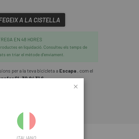
FEGEIX A LA CISTELLA
REGA EN 48 HORES
roductes en liquidació. Consulteu els temps de
ats en triar el mètode d'enviament.
ons per a la teva bicicleta a
Escapa
, com el
nsfer SL 30.9/ 31.6.
ITALIANO