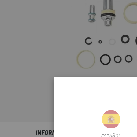
Haz click para amp
INFORMACIÓ SOBRE FOX KIT MANTENI
ESPAÑOL