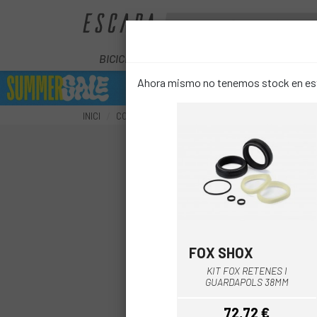
BICICLETES
ELÈCTRIQUES
COM
Ahora mismo no tenemos stock en este
INICI
COMPONENTS
SUSPENSIONS
RECANVIS S
FOX SHOX
Multi
KIT FOX RETENES I
GUARDAPOLS 38MM
72,72 €