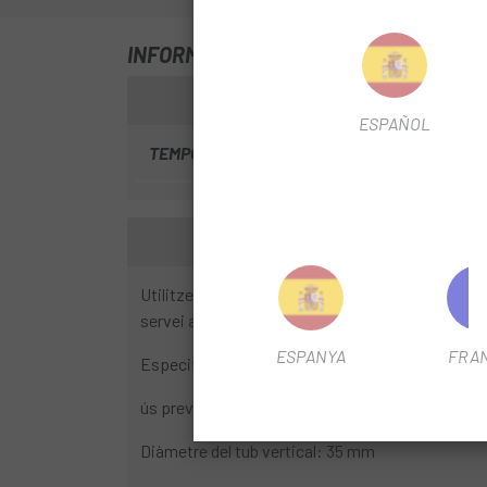
INFORMACIÓ SOBRE KIT MANTENIMENT
ESPAÑOL
TEMPORADA
2023
Utilitzeu el número de fabricant per comprovar A
servei adequat segons el número de sèrie de la se
ESPANYA
FRA
Especificacions tècniques:
ús previst : Manteniment de la forquilla de susp
Diàmetre del tub vertical: 35 mm