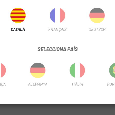
 ROCK SHOX 200H REVELATION/YARI/PIKE/LYRIK
FITXA DE PRODUCTE
CATALÀ
FRANÇAIS
DEUTSCH
ÚS
Btt
SELECCIONA PAÍS
INFORMACIÓ DEL PRODUCTE
BANS de comprar si aquest kit sajusta a la seva forquilla. Al lloc we
va forquilla.
NÇA
ALEMANYA
ITÀLIA
POR
ensió