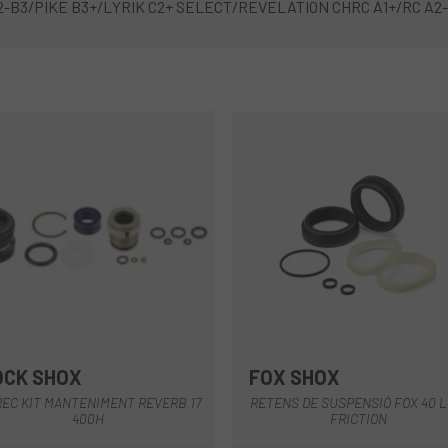
 B2-B3/PIKE B3+/LYRIK C2+ SELECT/REVELATION CHRC A1+/RC A2
OCK SHOX
FOX SHOX
Multi
Multi
REC KIT MANTENIMENT REVERB 17
RETENS DE SUSPENSIÓ FOX 40 
400H
FRICTION