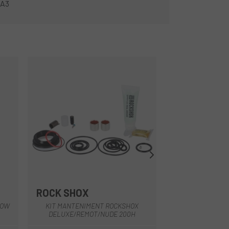
-A3
ROCK SHOX
ROCK SHOX
Multi
LOW
KIT MANTENIMENT ROCKSHOX
RECANVI CARTUT
DELUXE/REMOT/NUDE 200H
S