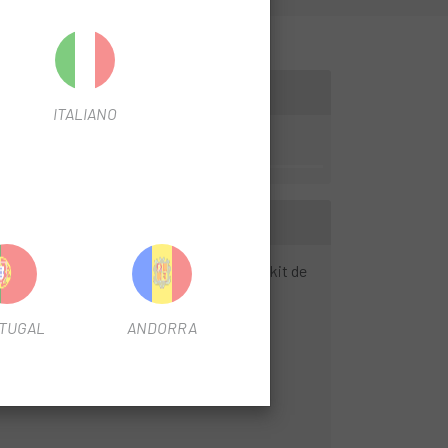
ITALIANO
b de RockShox Trailhead, podeu trobar el kit de
TUGAL
ANDORRA