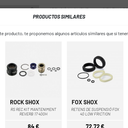
ATENCIÓ AL CLIENT
CITA TALLE
PRODUCTOS SIMILARES
PONENTS
RODES
ACCESSORIS
VESTUARI
 producto, te proponemos algunos artículos similares que sí ten
USPENSIONS
KIT MANTENIMENT ROCK SHOX 200H REVELATION/YARI/PIKE/L
KIT MANTE
favorite_border
SHOX 200H
REVELATIO
ROCK SHOX
FOX SHOX
Multi
Multi
88 €
RS REC KIT MANTENIMENT
RETENS DE SUSPENSIÓ FOX
PREU:
REVERB 17 400H
40 LOW FRICTION
84 €
72,72 €
Charger RC + D
TALLA: