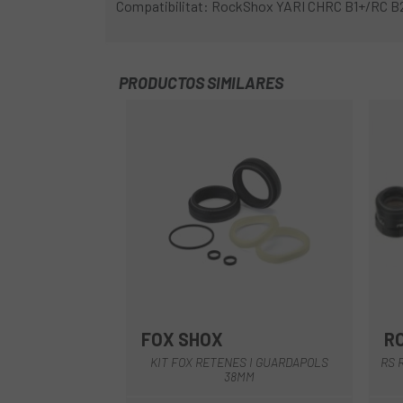
Compatibilitat: RockShox YARI CHRC B1+/RC
PRODUCTOS SIMILARES
FOX SHOX
R
Multi
KIT FOX RETENES I GUARDAPOLS
RS 
38MM