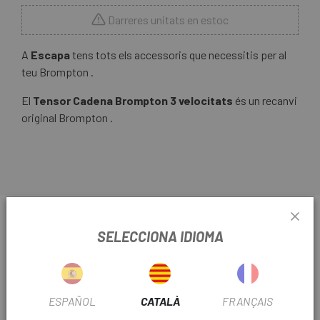
Darreres unitats en estoc
A
Escapa
tens tots els accessoris que necessitis per al
teu Brompton .
El
Tensor Cadena Brompton 3 velocitats
és un recanvi
original Brompton .
INFORMACIÓ SOBRE TENSOR CADENA
SELECCIONA IDIOMA
BROMPTON 3 VELOCITATS
FITXA DE PRODUCTE
ESPAÑOL
CATALÀ
FRANÇAIS
TEMPORADA
2023