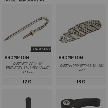
SENSE STOCK
BROMPTON
BROMPTON
CADENETA DE CANVI
CADENA BROMPTON 3-32' - 102
BROMPTON (STURMEY - ALLOY
LINK
SHELL)
12 €
18 €
Preu
Preu