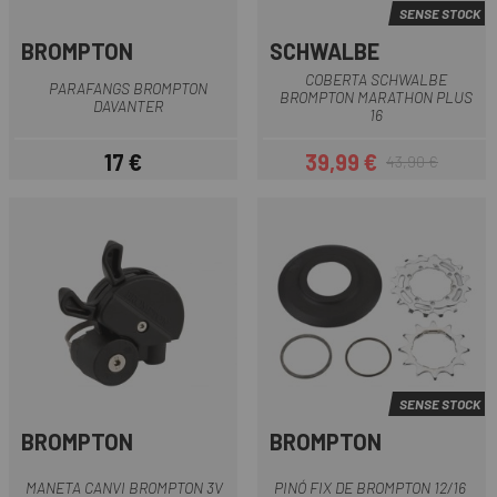
SENSE STOCK
BROMPTON
SCHWALBE
COBERTA SCHWALBE
PARAFANGS BROMPTON
BROMPTON MARATHON PLUS
DAVANTER
16
17 €
39,99 €
43,90 €
Preu
Preu
Preu regular
SENSE STOCK
BROMPTON
BROMPTON
MANETA CANVI BROMPTON 3V
PINÓ FIX DE BROMPTON 12/16