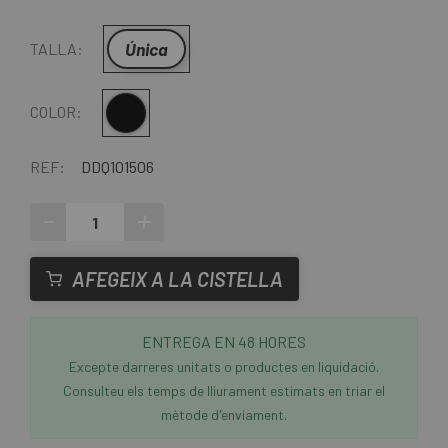
Única
TALLA:
Multi
COLOR:
REF:
DDQ101506
-
+
AFEGEIX A LA CISTELLA
ENTREGA EN 48 HORES
Excepte darreres unitats o productes en liquidació.
Consulteu els temps de lliurament estimats en triar el
mètode d'enviament.