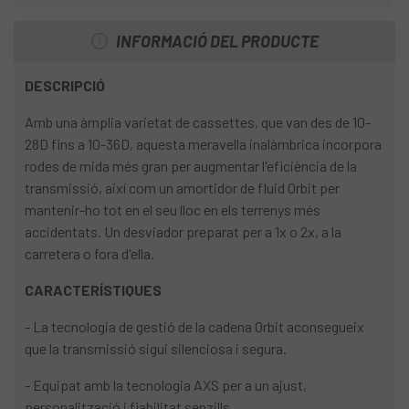
INFORMACIÓ DEL PRODUCTE
DESCRIPCIÓ
Amb una àmplia varietat de cassettes, que van des de 10-
28D fins a 10-36D, aquesta meravella inalàmbrica incorpora
rodes de mida més gran per augmentar l'eficiència de la
transmissió, així com un amortidor de fluid Orbit per
mantenir-ho tot en el seu lloc en els terrenys més
accidentats. Un desviador preparat per a 1x o 2x, a la
carretera o fora d'ella.
CARACTERÍSTIQUES
- La tecnologia de gestió de la cadena Orbit aconsegueix
que la transmissió sigui silenciosa i segura.
- Equipat amb la tecnologia AXS per a un ajust,
personalització i fiabilitat senzills.