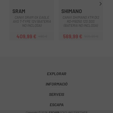
SRAM
SHIMANO
CANVI SRAM GX EAGLE
CANVI SHIMANO XTR DI2
AXS T-TYPE 12V (BATERIA
RD-M9250 12S SGS
NO INCLOSA)
(BATERIA NO INCLOSA)
409,99 €
569,99 €
480 €
599,99 €
Preu
Preu regular
Preu
Preu regular
EXPLORAR
INFORMACIÓ
SERVEIS
ESCAPA
Copyright © 2026,
ESCAPA
| CYCLING TOGETHER