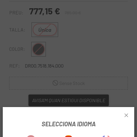
777,15 €
PREU:
785,00 €
Única
TALLA:
Multi
COLOR:
REF:
DR00.7518.184.000
Sense Stock
AVISA'M QUAN ESTIGUI DISPONIBLE
Págalo a plazos con
SELECCIONA IDIOMA
23,53
€*
al mes en
cuotas