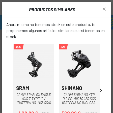
PRODUCTOS SIMILARES
Ahora mismo no tenemos stock en este producto, te
proponemos algunos artículos similares que sí tenemos en
stock
-1%
-14%
-5%
-20%
favori
SRAM
SHIMANO
S
CANVI SRAM GX EAGLE
CANVI SHIMANO XTR
K
AXS T-TYPE 12V
DI2 RD-M9250 12S SGS
SR
(BATERIA NO INCLOSA)
(BATERIA NO INCLOSA)