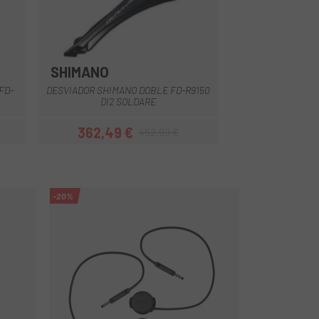
SHIMANO
FD-
DESVIADOR SHIMANO DOBLE FD-R9150
DI2 SOLDARE
362,49 €
452,99 €
Preu
Preu regular
-20%