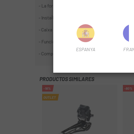
- La forma perfeccionada de la caixa permet can
- Instal·lació senzilla amb l'eina inclosa.
- Caixa amb tecnologia SRAM Yaw optimitzada p
- Funcionalitat d'autoajust per a un funcioname
ESPANYA
FRA
- Compatible amb plats de 46/33D, 48/35D, 50/3
PRODUCTOS SIMILARES
-16%
-80%
OUTLET