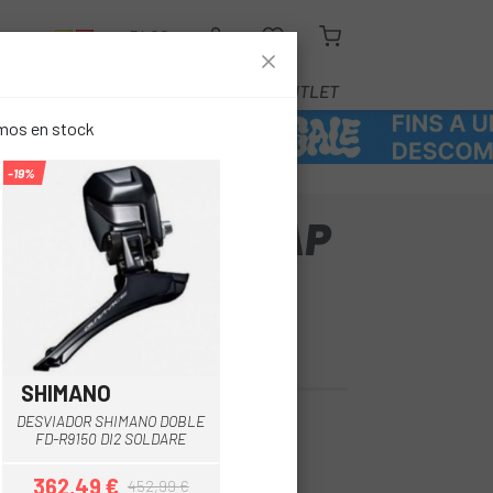
R
BLOG
EQUIPAMENT
SERVEIS
OUTLET
emos en stock
-19%
 SRAM RED E-TAP
ZE-ON 46T-50T
ERIA)
SHIMANO
DESVIADOR SHIMANO DOBLE
5,00 €
FD-R9150 DI2 SOLDARE
362,49 €
452,99 €