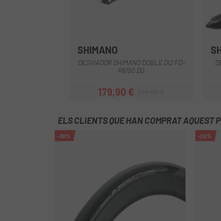
SHIMANO
S
Multi
DESVIADOR SHIMANO DOBLE DI2 FD-
D
R8150 DS
179,90 €
214,99 €
Preu
Preu regular
ELS CLIENTS QUE HAN COMPRAT AQUEST 
-30%
-20%