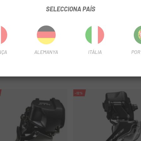
vis delsnters amb major rapidesa i precisió.
SELECCIONA PAÍS
er plats X-Range.
nt sense friccions.
NÇA
ALEMANYA
ITÀLIA
POR
7D, 52/39D, 54/41D i 56/43D.
-12%