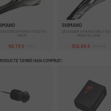
HIMANO
SHIMANO
Multi
ESVIADOR SHIMANO XTR DI2 FD-
DESVIADOR SHIMANO DOBLE DI2 
M9070
R9250 SOLDARE
99,79 €
356,99 €
499 €
409,99 €
Preu
Preu regular
Preu
Preu regular
PRODUCTE TAMBÉ HAN COMPRAT: