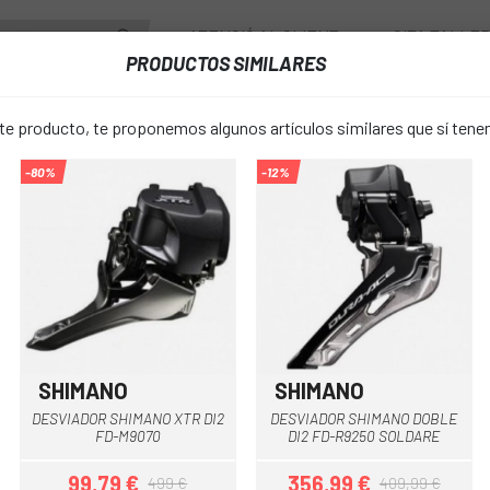
ATENCIÓ AL CLIENT
CITA TALLE
PRODUCTOS SIMILARES
PONENTS
RODES
ACCESSORIS
VESTUARI
 producto, te proponemos algunos artículos similares que sí ten
-80%
-12%
DESVIADOR SRAM RED E-TAP AXS E1 BRAZE-ON 46T-50T (SENSE BATERIA)
DESVIADOR
favorite_border
AXS E1 BRA
(SENSE BAT
SHIMANO
SHIMANO
Multi
499,95 €
DESVIADOR SHIMANO XTR DI2
DESVIADOR SHIMANO DOBLE
PREU:
50
FD-M9070
DI2 FD-R9250 SOLDARE
99,79 €
356,99 €
499 €
409,99 €
Única
TALLA: