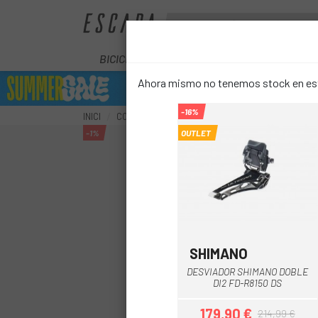
BICICLETES
ELÈCTRIQUES
COM
Ahora mismo no tenemos stock en este
-16%
INICI
COMPONENTS
TRANSMISSIÓ
DESVIADORS
-1%
OUTLET
SHIMANO
Multi
DESVIADOR SHIMANO DOBLE
DI2 FD-R8150 DS
179,90 €
214,99 €