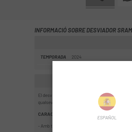
INFORMACIÓ SOBRE DESVIADOR SRAM 
TEMPORADA
2024
El desviador delantero RED AXS utilitza la tecnol
qualsevol de les combinacions, amb la configurac
CARACTERÍSTIQUES
ESPAÑOL
- Amb tecnologia AXS per a una configuració, moni