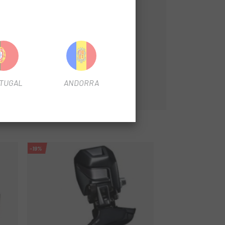
TUGAL
ANDORRA
-19%