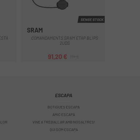
SENSE STOCK
SRAM
Negre
ESTA
COMANDAMENTS SRAM ETAP BLIPS
2UDS
91,20 €
114 €
Preu
Preu regular
ESCAPA
BOTIGUES ESCAPA
AMIC ESCAPA
LLOR
VINE A TREBALLAR AMB NOSALTRES!
QUI SOM ESCAPA