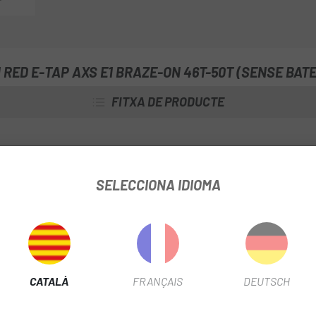
RED E-TAP AXS E1 BRAZE-ON 46T-50T (SENSE BATE
FITXA DE PRODUCTE
SELECCIONA IDIOMA
INFORMACIÓ DEL PRODUCTE
ogia Yaw amb ajust electrònic per garantir un canvi de marxa el més r
ió més senzilla, gràcies a una nova i fantàstica eina.
CATALÀ
FRANÇAIS
DEUTSCH
torització, personalització i fiabilitat senzilles.