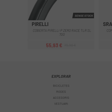
SENSE STOCK
PIRELLI
SR
COBERTA PIRELLI P ZERO RACE TLR SL
CO
700
55,93 €
79,90 €
Preu
Preu regular
EXPLORAR
BICICLETES
RODES
ACCESORIS
VESTUARI