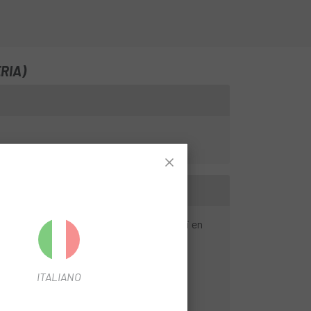
RIA)
àpid possible i evitar que la cadena fregi en
ITALIANO