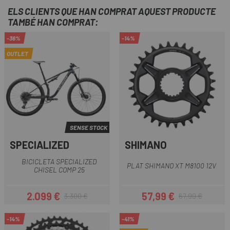
ELS CLIENTS QUE HAN COMPRAT AQUEST PRODUCTE
TAMBÉ HAN COMPRAT:
-36%
-14%
OUTLET
SENSE STOCK
SPECIALIZED
SHIMANO
BICICLETA SPECIALIZED
PLAT SHIMANO XT M8100 12V
CHISEL COMP 25
2.099 €
57,99 €
3.300 €
67,99 €
Preu
Preu regular
Preu
Preu regular
-14%
-41%