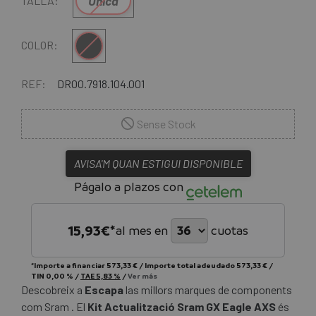
Única
TALLA:
Negre
COLOR:
REF:
DR00.7918.104.001
Sense Stock
AVISA'M QUAN ESTIGUI DISPONIBLE
Págalo a plazos con
15,93
€*
al mes en
cuotas
*Importe a financiar
573,33 €
/
Importe total adeudado
573,33 €
/
TIN
0,00 %
/
TAE
5,83 %
/
Ver más
Descobreix a
Escapa
las millors marques de components
com Sram . El
Kit Actualització Sram GX Eagle AXS
és