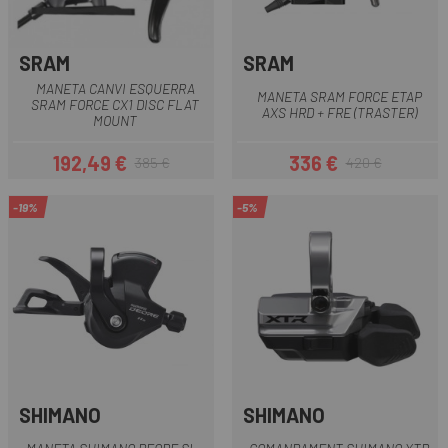
SRAM
SRAM
MANETA CANVI ESQUERRA
MANETA SRAM FORCE ETAP
SRAM FORCE CX1 DISC FLAT
AXS HRD + FRE (TRASTER)
MOUNT
192,49 €
336 €
385 €
420 €
Preu
Preu regular
Preu
Preu regular
-19%
-5%
SHIMANO
SHIMANO