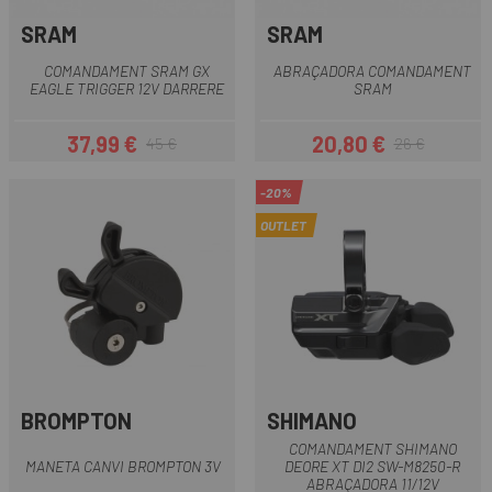
SRAM
SRAM
COMANDAMENT SRAM GX
ABRAÇADORA COMANDAMENT
EAGLE TRIGGER 12V DARRERE
SRAM
37,99 €
20,80 €
45 €
26 €
Preu
Preu regular
Preu
Preu regular
-20%
OUTLET
BROMPTON
SHIMANO
COMANDAMENT SHIMANO
MANETA CANVI BROMPTON 3V
DEORE XT DI2 SW-M8250-R
ABRAÇADORA 11/12V