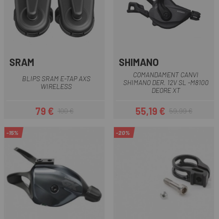
SRAM
SHIMANO
COMANDAMENT CANVI
BLIPS SRAM E-TAP AXS
SHIMANO DER. 12V SL -M8100
WIRELESS
DEORE XT
79 €
55,19 €
100 €
59,99 €
Preu
Preu regular
Preu
Preu regular
-15%
-20%