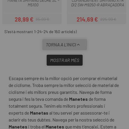
MANETA SHIMANO DEORE SL -
COMANDAMENT SHIMANO XTR
M5100
DI2 SW-M9250-R ABRAÇADORA
28,99 €
214,69 €
35,99 €
225,99 €
Preu
Preu regular
Preu
Preu regular
S'està mostrant 1-24-24 de 160 article(s)
TORNA A L'INICI
MOSTRAR MÉS
Escapa sempre és la millor opció per comprar el material
de ciclisme. Troba sempre la millor selecció de material de
ciclisme i els millors preus garantits. Navega de forma
segura i fes la teva comanda de
Manetes
de forma
totalment segura. Tenim els millors professionals i
experts de
Manetas
al teu servei per assessorar-te i
aclarir els teus dubtes. Navega per la nostra selecció de
Manetes
i troba el
Manetes
que més t'encaixi. Estem a