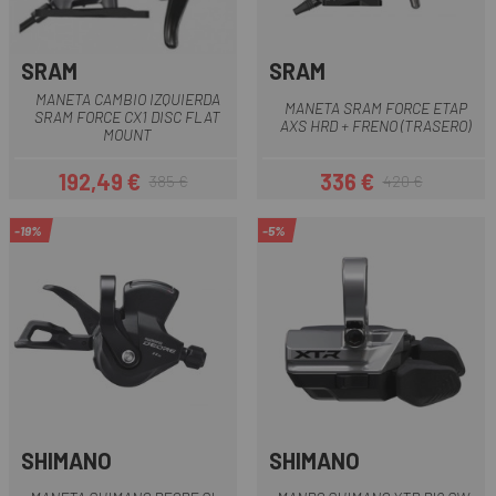
SRAM
SRAM
MANETA CAMBIO IZQUIERDA
MANETA SRAM FORCE ETAP
SRAM FORCE CX1 DISC FLAT
AXS HRD + FRENO (TRASERO)
MOUNT
192,49 €
336 €
385 €
420 €
Precio
Precio regular
Precio
Precio regular
-19%
-5%
SHIMANO
SHIMANO