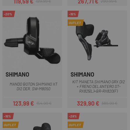
119,59 €
267,71 €
129,99 €
290,99 €
Precio
Precio regular
Precio
Precio regular
-20%
-15%
OUTLET
SHIMANO
SHIMANO
KIT MANETA SHIMANO GRX DI2
MANDO BOTON SHIMANO XT
+ FRENO DELANTERO ST-
DI2 DER. SW-M8050
RX825(L)+BR-RX820(F)
123,99 €
329,90 €
154,99 €
389,99 €
Precio
Precio regular
Precio
Precio regular
-15%
-29%
OUTLET
OUTLET