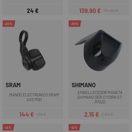
24 €
139,90 €
174,99 €
Precio
Precio
Precio regular
-20%
-20%
SRAM
SHIMANO
EMBELLECEDOR MANETA
MANDO ELECTRONICO SRAM
SHIMANO DER.C/TORN ST-
AXS POD
R7020
144 €
2,15 €
180 €
2,69 €
Precio
Precio regular
Precio
Precio regular
-12%
-12%