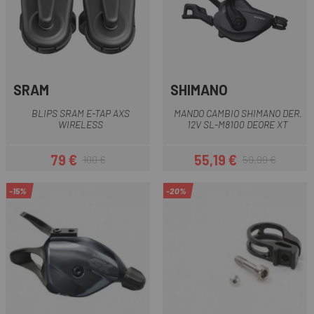
SRAM
SHIMANO
BLIPS SRAM E-TAP AXS
MANDO CAMBIO SHIMANO DER.
WIRELESS
12V SL-M8100 DEORE XT
79 €
55,19 €
100 €
59,99 €
Precio
Precio regular
Precio
Precio regular
-15%
-20%