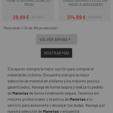
MANETA SHIMANO DEORE SL-
MANDO SHIMANO XTR DI2 SW-
M5100
M9250-R ABRAZADERA
28,99 €
214,69 €
35,99 €
225,99 €
Precio
Precio regular
Precio
Precio regular
Mostrando 1-24 de 160 producto(s)
VOLVER ARRIBA
MOSTRAR MÁS
Escapa es siempre la mejor opción para comprar el
material de ciclismo. Encuentra siempre la mejor
selección de material de ciclismo y los mejores precios
garantizados. Navega de forma segura y realiza tu pedido
de
Manetas
de forma totalmente segura. Tenemos los
mejores profesionales y expertos de
Manetas
a tu
servicio para asesorarte y despejar tus dudas. Navega por
nuestra selección de
Manetas
y encuentra