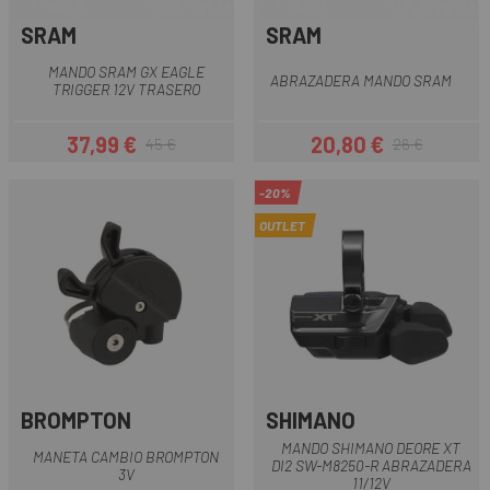
SRAM
SRAM
MANDO SRAM GX EAGLE
ABRAZADERA MANDO SRAM
TRIGGER 12V TRASERO
37,99 €
20,80 €
45 €
26 €
Precio
Precio regular
Precio
Precio regular
-20%
OUTLET
BROMPTON
SHIMANO
MANDO SHIMANO DEORE XT
MANETA CAMBIO BROMPTON
DI2 SW-M8250-R ABRAZADERA
3V
11/12V