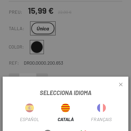
15,99 €
PREU:
22,00 €
Única
TALLA:
Negre
COLOR:
REF:
DR00.0000.200.653
-
+
SELECCIONA IDIOMA
AFEGEIX A LA CISTELLA
ENTREGA EN 48 HORES
ESPAÑOL
CATALÀ
FRANÇAIS
Excepte darreres unitats o productes en liquidació.
Consulteu els temps de lliurament estimats en triar el