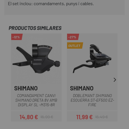
El set inclou: comandaments, punys i cables.
PRODUCTOS SIMILARES
-12%
-27%
-2
OUTLET
OU
SHIMANO
SHIMANO
COMANDAMENT CANVI
DOBLEMANT SHIMANO
SHIMANO DRETA 8V AMB
ESQUERRA ST-EF500 EZ-
S
DISPLAY SL -M315-8R
FIRE
14,80 €
11,99 €
16,99 €
16,49 €
Preu
Preu regular
Preu
Preu regular