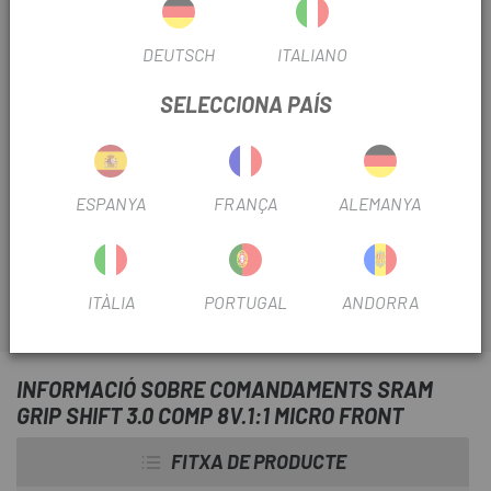
mètode d'enviament.
DEUTSCH
ITALIANO
Darreres unitats en estoc
SELECCIONA PAÍS
Els millors recanvis de les millors marques els tens a
Escapa
.
ESPANYA
FRANÇA
ALEMANYA
Com els
Comandaments Sram Grip Shift 3.0 Comp
8V.1:1 Micro Front
ITÀLIA
PORTUGAL
ANDORRA
INFORMACIÓ SOBRE COMANDAMENTS SRAM
GRIP SHIFT 3.0 COMP 8V.1:1 MICRO FRONT
FITXA DE PRODUCTE