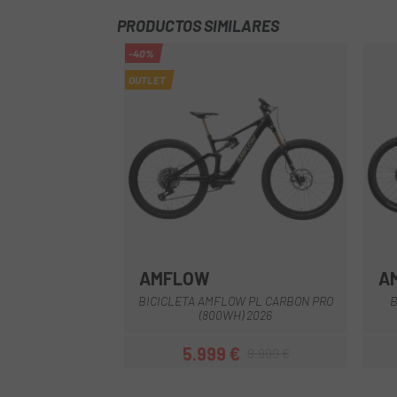
PRODUCTOS SIMILARES
-40%
OUTLET
AMFLOW
A
Negre
BICICLETA AMFLOW PL CARBON PRO
B
(800WH) 2026
5.999 €
9.999 €
Preu
Preu regular