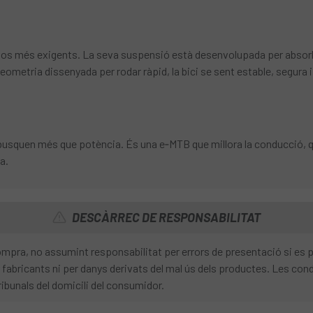
os més exigents. La seva suspensió està desenvolupada per absorbir 
geometria dissenyada per rodar ràpid, la bici se sent estable, segura 
e busquen més que potència. És una e‑MTB que millora la conducció, 
a.
DESCÀRREC DE RESPONSABILITAT
 compra, no assumint responsabilitat per errors de presentació si es
fabricants ni per danys derivats del mal ús dels productes. Les condi
ribunals del domicili del consumidor.