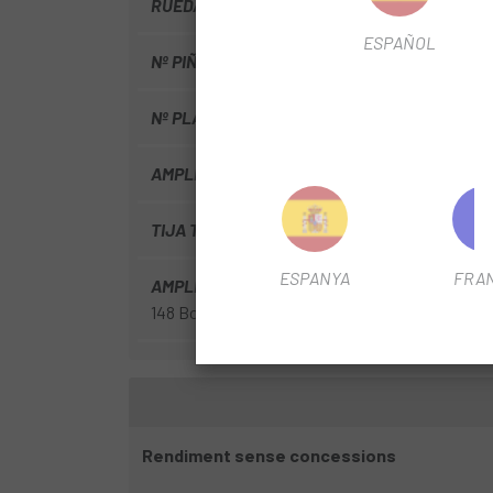
RUEDA
Mullet
ESPAÑOL
Nº PIÑONES
12V
Nº PLATS
1
AMPLE BARRA
38
TIJA TELESCÒPICA
Si
ESPANYA
FRA
AMPLE BUJE
110 Boost
148 Boost
Rendiment sense concessions