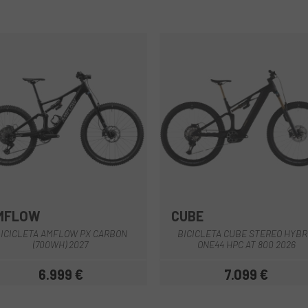
MFLOW
CUBE
Negre
Blau
Negre
ICICLETA AMFLOW PX CARBON
BICICLETA CUBE STEREO HYBR
(700WH) 2027
ONE44 HPC AT 800 2026
6.999 €
7.099 €
Preu
Preu