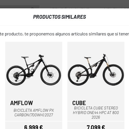
ATENCIÓ AL CLIENT
CITA TALLE
PRODUCTOS SIMILARES
PONENTS
RODES
ACCESSORIS
VESTUARI
 producto, te proponemos algunos artículos similares que sí ten
BICICLETA ORBEA WILD LT M10 MULLET 2027
BICICLETA 
favorite_border
M10 MULLET
8.499 €
PREU:
AMFLOW
CUBE
Negre
Blau
Negre
BICICLETA CUBE STEREO
BICICLETA AMFLOW PX
HYBRID ONE44 HPC AT 800
Lila
Verd Fosc
Verde C
COLOR:
CARBON (700WH) 2027
2026
6.999 €
7.099 €