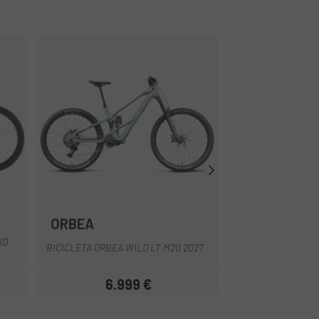
ORBEA
MEGAMO
Lila
Verd Fosc
Verde Claro
BU
ID
BICICLETA MEGA
BICICLETA ORBEA WILD LT M20 2027
2
6.999 €
8.0
Preu