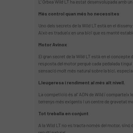
L' Orbea Wild LT ha estat desenvolupada amb un en
Més control quan més ho necessites
Uno dels secrets de la Wild LT està en el disseny
Això es tradueix en una bici que es manté establ
Motor Avinox
El gran secret de la Wild LT està en el concepte 
resposta del motor perquè cada pedalada tingui u
sensació molt més natural sobre la bici, especi
Lleugeresa i rendiment al més alt nivell.
La competició és al' ADN de Wild i comparteix l
terrenys més exigents i un centre de gravetat mo
Tot treballa en conjunt
A la Wild LT no es tracta només del motor, sinó 
resulti natural .