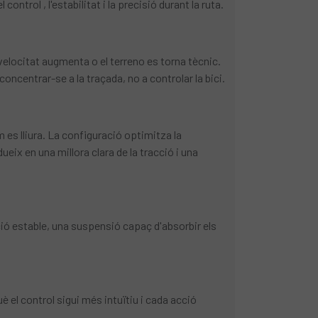
trol , l'estabilitat i la precisió durant la ruta.
 velocitat augmenta o el terreno es torna tècnic.
ncentrar-se a la traçada, no a controlar la bici.
 es lliura. La configuració optimitza la
ix en una millora clara de la tracció i una
ió estable, una suspensió capaç d'absorbir els
 el control sigui més intuïtiu i cada acció