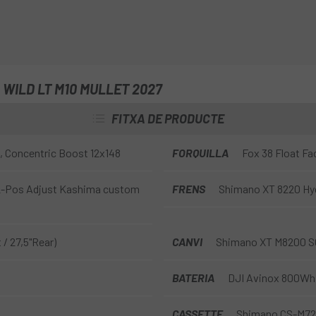
WILD LT M10 MULLET 2027
FITXA DE PRODUCTE
, Concentric Boost 12x148
FORQUILLA
Fox 38 Float Fac
 2-Pos Adjust Kashima custom
FRENS
Shimano XT 8220 Hyd
/ 27,5"Rear)
CANVI
Shimano XT M8200 S
BATERIA
DJI Avinox 800Wh
CASSETTE
Shimano CS-M720