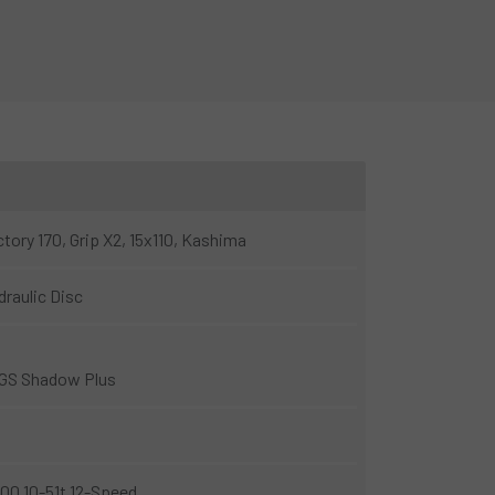
tory 170, Grip X2, 15x110, Kashima
raulic Disc
GS Shadow Plus
0 10-51t 12-Speed