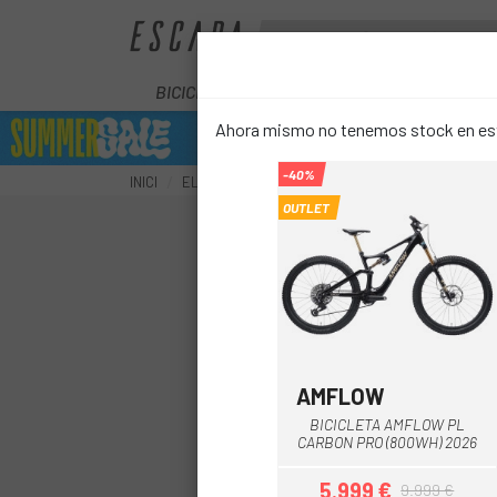
BICICLETES
ELÈCTRIQUES
COM
Ahora mismo no tenemos stock en este
-40%
INICI
ELÈCTRIQUES
ELÈCTRICA BTT
BTT DOBLE
OUTLET
AMFLOW
Negre
BICICLETA AMFLOW PL
CARBON PRO (800WH) 2026
5.999 €
9.999 €