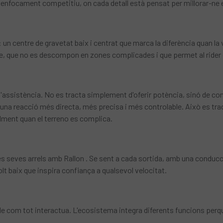
focament competitiu, on cada detall està pensat per millorar-ne el con
: un centre de gravetat baix i centrat que marca la diferència quan la
e, que no es descompon en zones complicades i que permet al rider co
d'assistència. No es tracta simplement d'oferir potència, sinó de com
na reacció més directa, més precisa i més controlable. Això es tradue
alment quan el terreno es complica.
es seves arrels amb Rallon . Se sent a cada sortida, amb una conducc
lt baix que inspira confiança a qualsevol velocitat.
de com tot interactua. L'ecosistema integra diferents funcions perquè