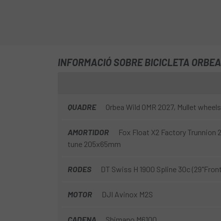
INFORMACIÓ SOBRE BICICLETA ORBEA 
QUADRE
Orbea Wild OMR 2027, Mullet wheels
AMORTIDOR
Fox Float X2 Factory Trunnion
tune 205x65mm
RODES
DT Swiss H 1900 Spline 30c (29"Front 
MOTOR
DJI Avinox M2S
CADENA
Shimano M6100