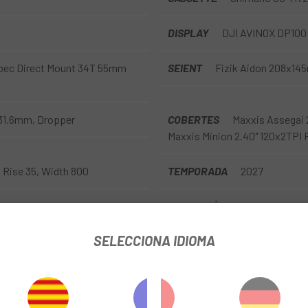
DISPLAY
DJI AVINOX DP100
spec Direct Mount 34T 55mm
SEIENT
Fizik Aidon 208x14
 31.6mm, Dropper
COBERTES
Maxxis Assegai 
Maxxis Minion 2.40" 120x2TPI 
 Rise 35, Width 800
TEMPORADA
2027
DIRECCCIÓN
Acros ZS56
SELECCIONA IDIOMA
MOTOR
DJI
FRENO
Disco