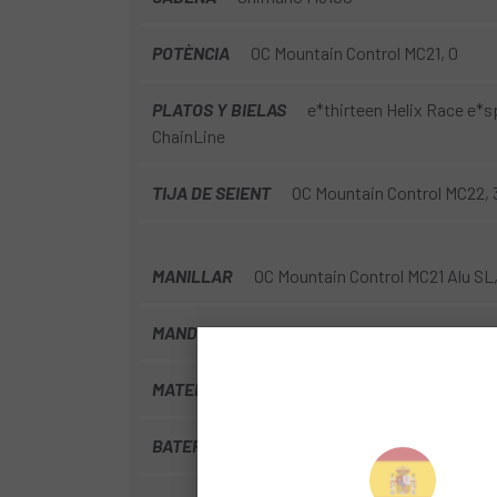
POTÈNCIA
OC Mountain Control MC21, 0
PLATOS Y BIELAS
e*thirteen Helix Race e*
ChainLine
TIJA DE SEIENT
OC Mountain Control MC22,
MANILLAR
OC Mountain Control MC21 Alu SL,
MANDOS
Shimano XT M8200 I-Spec EV
MATERIAL
Carbono
BATERIA
800