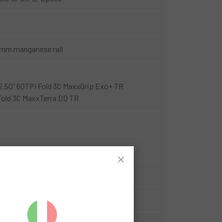
5mm manganese rail
2.50" 60TPI Fold 3C MaxxGrip Exo+ TR
Fold 3C MaxxTerra DD TR