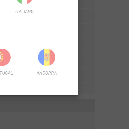
ro
ITALIANO
ònica
s
170
ableado interno
TUGAL
ANDORRA