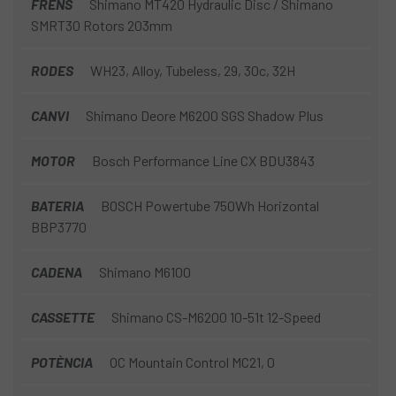
FRENS
Shimano MT420 Hydraulic Disc / Shimano
SMRT30 Rotors 203mm
RODES
WH23, Alloy, Tubeless, 29, 30c, 32H
CANVI
Shimano Deore M6200 SGS Shadow Plus
MOTOR
Bosch Performance Line CX BDU3843
BATERIA
BOSCH Powertube 750Wh Horizontal
BBP3770
CADENA
Shimano M6100
CASSETTE
Shimano CS-M6200 10-51t 12-Speed
POTÈNCIA
OC Mountain Control MC21, 0