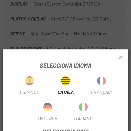
DISPLAY
Bosch System Controller BRC3100
PLATOS Y BIELAS
Steel 32T / Prowheel EB17 alloy
SEIENT
Selle Royal Vivo Sport Men 145 x 269mm
TIJA DE SEIENT
OC Mountain Control MC22, 31.6mm,
Droppe
SELECCIONA IDIOMA
COBERTES
Maxxis Minion 2,50 DHF 60TPI Rigid
EXO/TR
ESPAÑOL
CATALÀ
FRANÇAIS
MANILLAR
OC Mountain Control MC30, Rise20, Width
800
PUNYS
OC Lock On
DEUTSCH
ITALIANO
TEMPORADA
2027