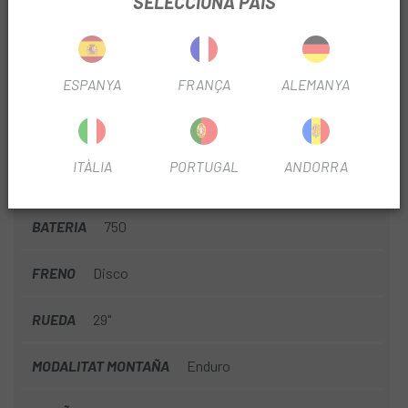
SELECCIONA PAÍS
MANDOS
Shimano Deore M6200 I-Spec EV
ESPANYA
FRANÇA
ALEMANYA
DIRECCCIÓN
Alloy 1-1/2, Black Oxidated Bearing
MATERIAL
Aluminio
ITÀLIA
PORTUGAL
ANDORRA
MOTOR
Bosch
BATERIA
750
FRENO
Disco
RUEDA
29"
MODALITAT MONTAÑA
Enduro