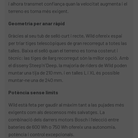
i alhora transmet confiança quan la velocitat augmenta i el
terreno es torna més exigent.
Geometria per anar ràpid
Gràcies al seu tub de selló curt i recte, Wild ofereix espai
per triar tiges telescòpiques de gran recorregut a totes las
talles. Baixa el selló quan el terreno es torna costerut i
tècnic: las tiges de llarg recorregut són la millor opció. Amb
el disseny Steep'n'Deep, la majoria de riders de Wild poden
muntar una tija de 210 mm, i en talles L i XL és possible
muntar-ne una de 240 mm.
Potència sense límits
Wild està feta per gaudir al màxim tant a las pujades més
exigents com als descensos més salvatges. La
combinació dels darrers motors Bosch i l'elecció entre
bateries de 600 Wh o 750 Wh ofereix una autonomia,
potència i control excepcionals.