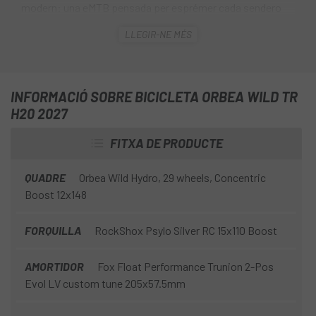
modern: una eMTB pensada per esprémer cada sendero
amb confiança, control i una assistència que realment
LLEGIR-NE MÉS
suma en qualsevol terreno . El cor de la Wild TR és el motor
Bosch Performance Line CX, una referència al segment per
la seva potència i fiabilitat, acompanyat d'opcions de
bateria que permeten adaptar l'autonomia al tipus de ruta.
INFORMACIÓ SOBRE BICICLETA ORBEA WILD TR
H20 2027
FITXA DE PRODUCTE
QUADRE
Orbea Wild Hydro, 29 wheels, Concentric
Boost 12x148
FORQUILLA
RockShox Psylo Silver RC 15x110 Boost
AMORTIDOR
Fox Float Performance Trunion 2-Pos
Evol LV custom tune 205x57.5mm