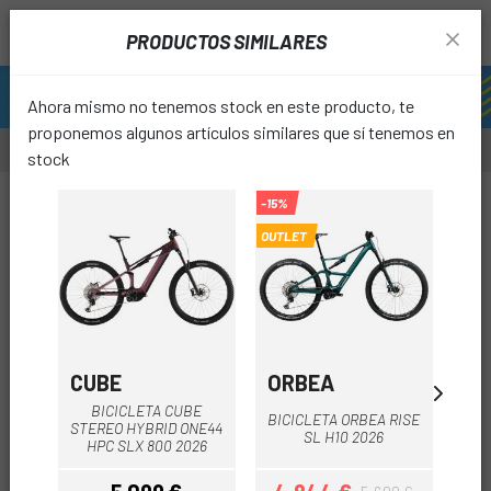
PRODUCTOS SIMILARES
Ahora mismo no tenemos stock en este producto, te
proponemos algunos artículos similares que sí tenemos en
stock
-15%
OUTLET
favori
CUBE
ORBEA
SP
BICICLETA CUBE
BICICLETA ORBEA RISE
STEREO HYBRID ONE44
SP
SL H10 2026
HPC SLX 800 2026
LE