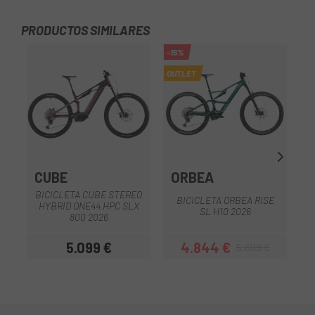
PRODUCTOS SIMILARES
-15%
OUTLET
CUBE
ORBEA
S
BICICLETA CUBE STEREO
B
BICICLETA ORBEA RISE
HYBRID ONE44 HPC SLX
SL H10 2026
800 2026
5.099 €
4.844 €
5.699 €
Preu
Preu
Preu regular