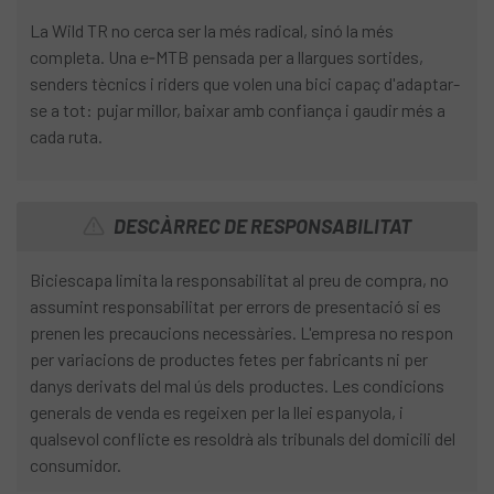
La Wild TR no cerca ser la més radical, sinó la més
completa. Una e‑MTB pensada per a llargues sortides,
senders tècnics i riders que volen una bici capaç d'adaptar-
se a tot: pujar millor, baixar amb confiança i gaudir més a
cada ruta.
DESCÀRREC DE RESPONSABILITAT
Biciescapa limita la responsabilitat al preu de compra, no
assumint responsabilitat per errors de presentació si es
prenen les precaucions necessàries. L'empresa no respon
per variacions de productes fetes per fabricants ni per
danys derivats del mal ús dels productes. Les condicions
generals de venda es regeixen per la llei espanyola, i
qualsevol conflicte es resoldrà als tribunals del domicili del
consumidor.