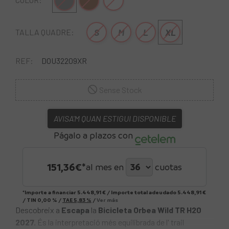
Gris
Marró
Blanco-Lila
S
M
L
XL
TALLA QUADRE:
REF:
DOU32209XR
Sense Stock
AVISA'M QUAN ESTIGUI DISPONIBLE
Págalo a plazos con
151,36
€*
al mes en
cuotas
*Importe a financiar
5.448,91 €
/
Importe total adeudado
5.448,91 €
/
TIN
0,00 %
/
TAE
5,83 %
/
Ver más
Descobreix a
Escapa
la
Bicicleta Orbea Wild TR H20
2027.
És la interpretació més equilibrada de l' trail