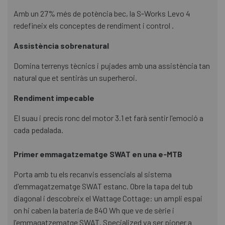
Amb un 27% més de potència bec, la S‑Works Levo 4
redefineix els conceptes de rendiment i control .
Assistència sobrenatural
Domina terrenys tècnics i pujades amb una assistència tan
natural que et sentiràs un superheroi.
Rendiment impecable
El suau i precís ronc del motor 3.1 et farà sentir l'emoció a
cada pedalada.
Primer emmagatzematge SWAT en una e‑MTB
Porta amb tu els recanvis essencials al sistema
d'emmagatzematge SWAT estanc. Obre la tapa del tub
diagonal i descobreix el Wattage Cottage: un ampli espai
on hi caben la bateria de 840 Wh que ve de sèrie i
l'emmagatzematge SWAT. Specialized va ser pioner a