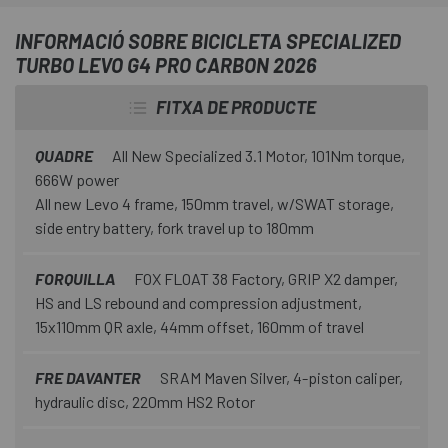
INFORMACIÓ SOBRE BICICLETA SPECIALIZED
TURBO LEVO G4 PRO CARBON 2026
FITXA DE PRODUCTE
QUADRE
All New Specialized 3.1 Motor, 101Nm torque,
666W power
All new Levo 4 frame, 150mm travel, w/SWAT storage,
side entry battery, fork travel up to 180mm
FORQUILLA
FOX FLOAT 38 Factory, GRIP X2 damper,
HS and LS rebound and compression adjustment,
15x110mm QR axle, 44mm offset, 160mm of travel
FRE DAVANTER
SRAM Maven Silver, 4-piston caliper,
hydraulic disc, 220mm HS2 Rotor