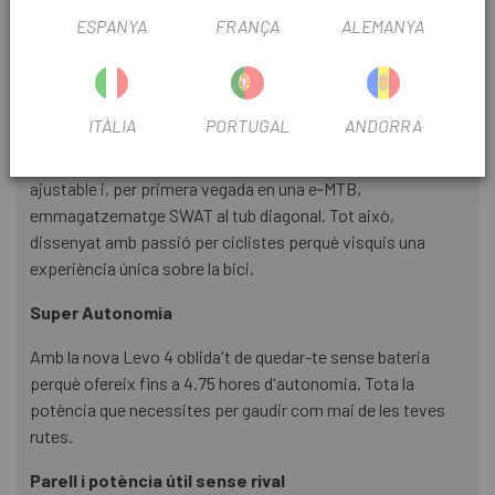
ESPANYA
FRANÇA
ALEMANYA
INFORMACIÓ DEL PRODUCTE
Un quadre superior
ITÀLIA
PORTUGAL
ANDORRA
El quadre de la S‑Works Levo 4 té 150 mm de recorregut del
darrere, una extensió d'amortidor de carboni, geometria
ajustable i, per primera vegada en una e‑MTB,
emmagatzematge SWAT al tub diagonal. Tot això,
dissenyat amb passió per ciclistes perquè visquis una
experiència única sobre la bici.
Super Autonomia
Amb la nova Levo 4 oblida't de quedar-te sense bateria
perquè ofereix fins a 4.75 hores d'autonomia. Tota la
potència que necessites per gaudir com mai de les teves
rutes.
Parell i potència útil sense rival