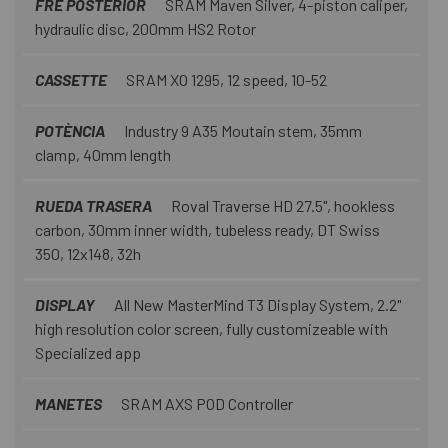
FRE POSTERIOR
SRAM Maven Silver, 4-piston caliper,
hydraulic disc, 200mm HS2 Rotor
CASSETTE
SRAM XO 1295, 12 speed, 10-52
POTÈNCIA
Industry 9 A35 Moutain stem, 35mm
clamp, 40mm length
RUEDA TRASERA
Roval Traverse HD 27.5", hookless
carbon, 30mm inner width, tubeless ready, DT Swiss
350, 12x148, 32h
DISPLAY
All New MasterMind T3 Display System, 2.2"
high resolution color screen, fully customizeable with
Specialized app
MANETES
SRAM AXS POD Controller