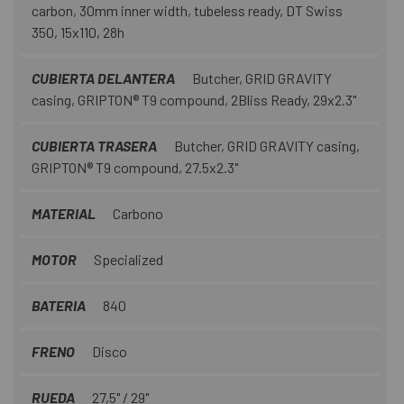
carbon, 30mm inner width, tubeless ready, DT Swiss
350, 15x110, 28h
CUBIERTA DELANTERA
Butcher, GRID GRAVITY
casing, GRIPTON® T9 compound, 2Bliss Ready, 29x2.3"
CUBIERTA TRASERA
Butcher, GRID GRAVITY casing,
GRIPTON® T9 compound, 27.5x2.3"
MATERIAL
Carbono
MOTOR
Specialized
BATERIA
840
FRENO
Disco
RUEDA
27,5" / 29"