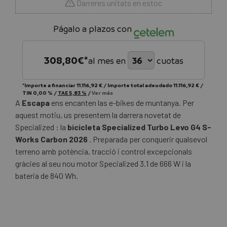
Darreres unitats en estoc
Págalo a plazos con
308,80
€*
al mes en
cuotas
*Importe a financiar
11.116,92 €
/
Importe total adeudado
11.116,92 €
/
TIN
0,00 %
/
TAE
5,83 %
/
Ver más
A
Escapa
ens encanten las e-bikes de muntanya. Per
aquest motiu, us presentem la darrera novetat de
Specialized : la
bicicleta Specialized Turbo Levo G4 S-
Works Carbon 2026
. Preparada per conquerir qualsevol
terreno amb potència, tracció i control excepcionals
gràcies al seu nou motor Specialized 3.1 de 666 W i la
bateria de 840 Wh.