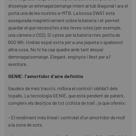
dissenyar un emmagatzematge intern al tub diagonal i ara el
porta una de les nostres e‑MTB. La bossa SWAT està
assegurada magnèticament sobre la bateria i et permet
guardar el que necessites a les teves rutes (per exemple,
una càmera o CO2). Si optes per la bateria més petita de
600 Wh, tindràs espai extra per a una jaqueta o qualsevol
altra cosa. No hi ha cap quadre amb tant despai
demmagatzematge. Elegant, enginyós i llest per a l'
aventura .
GENIE: l'amortidor d'aire definitiu
Gaudeix de més tracció, millora el control i oblida't dels
topalls. La tecnologia GENIE, que està pendent de patent,
compleix els desitjos de tot ciclista de trail , ja que ofereix:
- El rendiment més lineal i controlat d'un amortidor de moll
a la zona de sots.