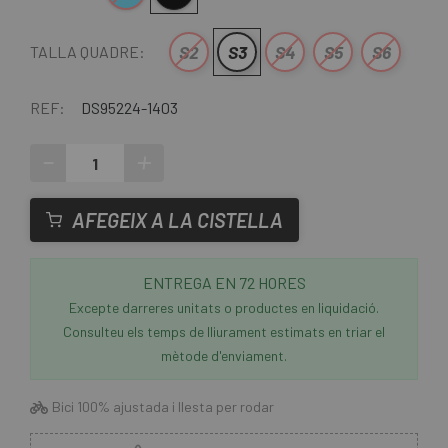
S2
S3
S4
S5
S6
TALLA QUADRE:
REF:
DS95224-1403
-
+
AFEGEIX A LA CISTELLA
ENTREGA EN 72 HORES
Excepte darreres unitats o productes en liquidació.
Consulteu els temps de lliurament estimats en triar el
mètode d'enviament.
Bici 100% ajustada i llesta per rodar