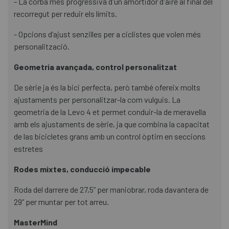
- La corba més progressiva d'un amortidor d'aire al final del
recorregut per reduir els límits.
- Opcions dʻajust senzilles per a ciclistes que volen més
personalització.
Geometria avançada, control personalitzat
De sèrie ja és la bici perfecta, però també ofereix molts
ajustaments per personalitzar-la com vulguis. La
geometria de la Levo 4 et permet conduir-la de meravella
amb els ajustaments de sèrie, ja que combina la capacitat
de las bicicletes grans amb un control òptim en seccions
estretes
Rodes mixtes, conducció impecable
Roda del darrere de 27,5” per maniobrar, roda davantera de
29” per muntar per tot arreu.
MasterMind