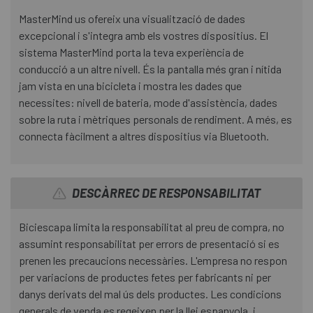
MasterMind us ofereix una visualització de dades
excepcional i s'integra amb els vostres dispositius. El
sistema MasterMind porta la teva experiència de
conducció a un altre nivell. És la pantalla més gran i nítida
jam vista en una bicicleta i mostra les dades que
necessites: nivell de bateria, mode d'assistència, dades
sobre la ruta i mètriques personals de rendiment. A més, es
connecta fàcilment a altres dispositius via Bluetooth.
DESCÀRREC DE RESPONSABILITAT
Biciescapa limita la responsabilitat al preu de compra, no
assumint responsabilitat per errors de presentació si es
prenen les precaucions necessàries. L'empresa no respon
per variacions de productes fetes per fabricants ni per
danys derivats del mal ús dels productes. Les condicions
generals de venda es regeixen per la llei espanyola, i