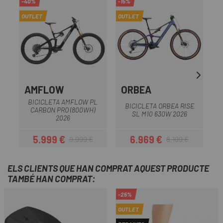
-40%
-15%
OUTLET
OUTLET
AMFLOW
ORBEA
BICICLETA AMFLOW PL
BICICLETA ORBEA RISE
CARBON PRO (800WH)
SL M10 630W 2026
2026
5.999 €
6.969 €
9.999 €
8.199 €
Preu
Preu regular
Preu
Preu regular
ELS CLIENTS QUE HAN COMPRAT AQUEST PRODUCTE
TAMBÉ HAN COMPRAT:
-25%
OUTLET