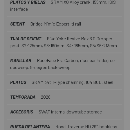
PLATOS Y BIELAS
SRAM XO Alloy crank, 155mm, ISIS
interface
SEIENT
Bridge Mimic Expert, ti rail
TIJA DE SEIENT
Bike Yoke Revive Max 3.0 Dropper
post. S2:125mm, S3:160mm, S4: 185mm, S5/S6:213mm
MANILLAR
RaceFace Era Carbon, riser bar, 5-degree
upsweep, 8-degree backsweep
PLATOS
SRAM 34t T-Type chainring, 104 BCD, steel
TEMPORADA
2026
ACCESORIS
SWAT internal downtube storage
RUEDA DELANTERA
Roval Traverse HD 29", hookless