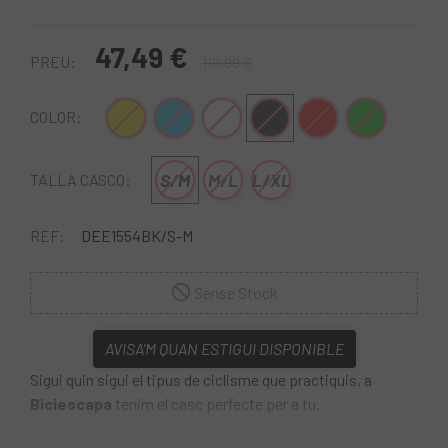
47,49 €
PREU:
119,99 €
Groc
Blau
Blanc
Negre
Vermell
Verd
COLOR:
S/M
M/L
L/XL
TALLA CASCO:
REF:
DEE1554BK/S-M
Sense Stock
AVISA'M QUAN ESTIGUI DISPONIBLE
Sigui quin sigui el tipus de ciclisme que practiquis, a
Biciescapa
tenim el casc perfecte per a tu.
El
Casc Endura FS260-Pro Mips
és un cascs de