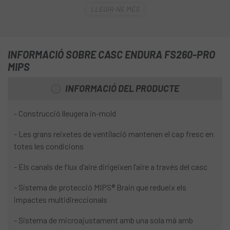
LLEGIR-NE MÉS
carretera lleuger i ventilat amb tecnologia MIPS® Brain, que
ofereix protecció addicional davant dels impactes
multidireccionals. Les grans reixetes de ventilació
mantenen el cap fresc en totes les condicions, mentre que
INFORMACIÓ SOBRE CASC ENDURA FS260-PRO
els canals de flux d'aire dirigeixen l'aire a través del
Casc
MIPS
Endura FS260-Pro Mips
. Té encoixinat extraïble,
dʻassecat ràpid i suau al tacte. A l'hora d'ajustar-te el
Casc
INFORMACIÓ DEL PRODUCTE
Endura FS260-Pro Mips
no tindràs cap problema,
gràcies al sistema de microajustament amb una sola mà
- Construcció lleugera in-mold
amb múltiples punts d'ancoratge.
- Les grans reixetes de ventilació mantenen el cap fresc en
totes les condicions
- Els canals de flux dʻaire dirigeixen lʻaire a través del casc
- Sistema de protecció MIPS® Brain que redueix els
impactes multidireccionals
- Sistema de microajustament amb una sola mà amb