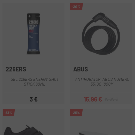
-20%
226ERS
ABUS
GEL 226ERS ENERGY SHOT
ANTIROBATORI ABUS NUMERO
STICK 60ML
5510C 180CM
3 €
15,96 €
19,95 €
Preu
Preu
Preu regular
-63%
-25%