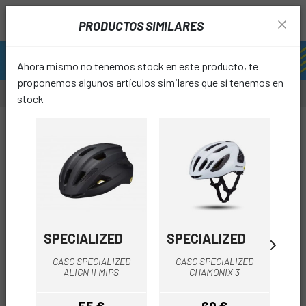
PRODUCTOS SIMILARES
Ahora mismo no tenemos stock en este producto, te
proponemos algunos artículos similares que sí tenemos en
stock
-60%
favori
SPECIALIZED
SPECIALIZED
SP
CASC SPECIALIZED
CASC SPECIALIZED
C
ALIGN II MIPS
CHAMONIX 3