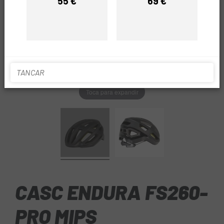
55 €
69 €
Preu
Preu
TANCAR
Toca para expandir
CASC ENDURA FS260-
PRO MIPS