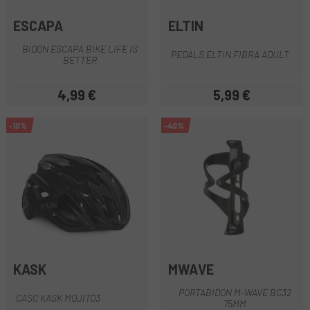
ESCAPA
ELTIN
BIDON ESCAPA BIKE LIFE IS
PEDALS ELTIN FIBRA ADULT
BETTER
4,99 €
5,99 €
Preu
Preu
-10%
-40%
KASK
MWAVE
PORTABIDON M-WAVE BC32
CASC KASK MOJITO3
75MM