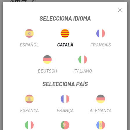
OUTLET
Si
SELECCIONA IDIOMA
INFORMACIÓ DEL PRODUCTE
Lent
ESPAÑOL
CATALÀ
FRANÇAIS
El sistema de subjecció de lents de 9 punts assegura la lent
a la muntura.
Els models Racecraft 2/Accuri 2/Strata 2 utilitzen las
DEUTSCH
ITALIANO
mateixes lents i làmines desprendibles.
SELECCIONA PAÍS
Visió
Lents de policarbonat amb revestiment antibaf per a una
visió nítida.
ESPANYA
FRANÇA
ALEMANYA
Protecció
Admet despreniments de triple pal per a una fixació segura.