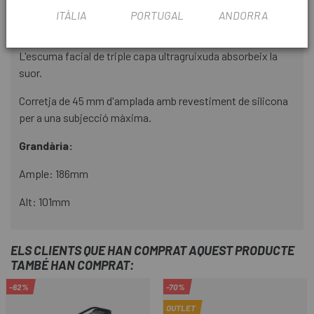
ITÀLIA
PORTUGAL
ANDORRA
Ajust i segellat millorats amb més camp de visió.
L'escuma facial de triple capa ultragruixuda absorbeix la
suor.
Corretja de 45 mm d'amplada amb revestiment de silicona
per a una subjecció màxima.
Grandària:
Ample: 186mm
Alt: 101mm
ELS CLIENTS QUE HAN COMPRAT AQUEST PRODUCTE
TAMBÉ HAN COMPRAT:
-62%
-70%
OUTLET