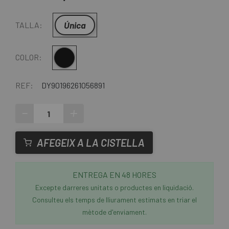
Única
TALLA:
Negre-Groc
COLOR:
REF:
DY90196261056891
-
+
AFEGEIX A LA CISTELLA
ENTREGA EN 48 HORES
Excepte darreres unitats o productes en liquidació.
Consulteu els temps de lliurament estimats en triar el
mètode d'enviament.