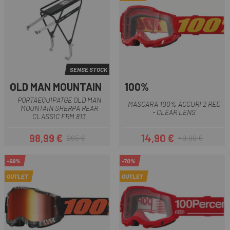
SENSE STOCK
OLD MAN MOUNTAIN
100%
PORTAEQUIPATGE OLD MAN
MASCARA 100% ACCURI 2 RED
MOUNTAIN SHERPA REAR
- CLEAR LENS
CLASSIC FRM 813
98,99 €
14,90 €
265 €
49,90 €
Preu
Preu regular
Preu
Preu regular
-69%
-70%
OUTLET
OUTLET