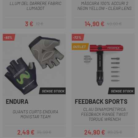
LLUM DEL DARRERE FABRIC
MÀSCARA 100% ACCURI 2
LUMADOT
NEON YELLOW - CLEAR LENS
3 €
14,90 €
12 €
49,90 €
Preu
Preu regular
Preu
Preu regular
-93%
-72%
OUTLET
SENSE STOCK
SENSE STOCK
ENDURA
FEEDBACK SPORTS
CLAU DINAMOMETRICA
GUANTS CURTS ENDURA
FEEDBACK RANGE TWIST
MOVISTAR TEAM
TORQUE WRENCH
2,49 €
24,90 €
35,99 €
89,25 €
Preu
Preu regular
Preu
Preu regular