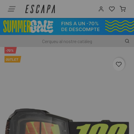
-70%
OUTLET
favori